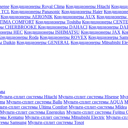
sense
Кондиционеры Royal Clima
Кондиционеры Hitachi
Кондиц
 TCL
Кондиционеры Panasonic
Кондиционеры Haier
Кондиционе
Кондиционеры AERONIK
Кондиционеры AUX
Кондиционеры 
LTIMA COMFORT
Кондиционеры Toshiba
Кондиционеры CENT
еры CHERBROOKE
Кондиционеры DAHACI
Кондиционеры D
ионеры HEC
Кондиционеры ISHIMATSU
Кондиционеры JAX
Ко
Кондиционеры Roda
Кондиционеры ROVEX
Кондиционеры Sam
 Daikin
Кондиционеры GENERAL
Кондиционеры Mitsubishi Elec
емы
ульти-сплит системы Hitachi
Мульти-сплит системы Hisense
Мул
ima
Мульти-сплит системы Ballu
Мульти-сплит системы AQUA
М
ьти-сплит системы Ultima Comfort
Мульти-сплит-системы MIdea
Мульти-сплит системы Energolux
Мульти-сплит системы Fujitsu G
емы Kentatsu
Мульти-сплит системы Mitsubishi Electric
Мульти-спл
темы Samsung
Мульти-сплит системы Tosot