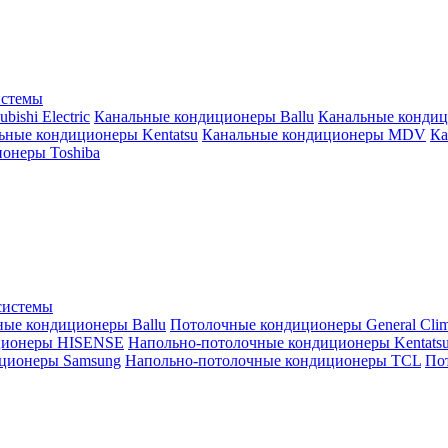
истемы
ishi Electric
Канальные кондиционеры Ballu
Канальные кондиц
ьные кондиционеры Kentatsu
Канальные кондиционеры MDV
Ка
онеры Toshiba
системы
ные кондиционеры Ballu
Потолочные кондиционеры General Clim
ционеры HISENSE
Напольно-потолочные кондиционеры Kentats
ционеры Samsung
Напольно-потолочные кондиционеры TCL
Пот