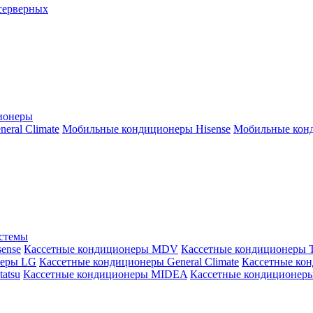
серверных
ионеры
ral Climate
Мобильные кондиционеры Hisense
Мобильные конд
истемы
ense
Кассетные кондиционеры MDV
Кассетные кондиционеры 
неры LG
Кассетные кондиционеры General Climate
Кассетные конд
atsu
Кассетные кондиционеры MIDEA
Кассетные кондиционер