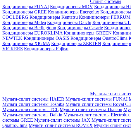
Сплит-системы
Кондиционеры FUNAI
Кондиционеры MDV
Кондиционеры Hi
Кондиционеры GREE
Кондиционеры Energolux
Кондиционеры
СOOLBERG
Кондиционеры Kentatsu
Кондиционеры FERRUM
Кондиционеры Midea
Кондиционеры Daichi
Кондиционеры U
Кондиционеры Berlingtoun
Кондиционеры Casarte
Кондицион
Кондиционеры EUROKLIMA
Кондиционеры GREEN
Кондиц
NEWTEK
Кондиционеры OASIS
Кондиционеры QuattroClima
Кондиционеры XIGMA
Кондиционеры ZERTEN
Кондиционеры
VICKERS
Кондиционеры Fujitsu
Мульти-сплит сист
Мульти-сплит системы HAIER
Мульти-сплит системы FUNAI
М
Мульти-сплит системы Toshiba
Мульти-сплит системы Royal Cl
Мульти-сплит системы TCL
Мульти-сплит системы Thaicon
Мул
Мульти-сплит системы Daikin
Мульти-сплит системы Electrolux
системы GREE
Мульти-сплит системы JAX
Мульти-сплит сист
QuattroClima
Мульти-сплит системы ROVEX
Мульти-сплит сис