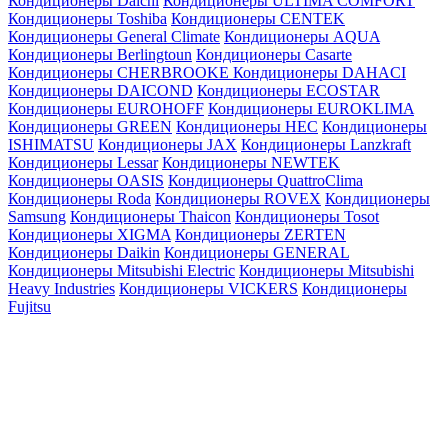
Кондиционеры Daichi
Кондиционеры ULTIMA COMFORT
Кондиционеры Toshiba
Кондиционеры CENTEK
Кондиционеры General Climate
Кондиционеры AQUA
Кондиционеры Berlingtoun
Кондиционеры Casarte
Кондиционеры CHERBROOKE
Кондиционеры DAHACI
Кондиционеры DAICOND
Кондиционеры ECOSTAR
Кондиционеры EUROHOFF
Кондиционеры EUROKLIMA
Кондиционеры GREEN
Кондиционеры HEC
Кондиционеры
ISHIMATSU
Кондиционеры JAX
Кондиционеры Lanzkraft
Кондиционеры Lessar
Кондиционеры NEWTEK
Кондиционеры OASIS
Кондиционеры QuattroClima
Кондиционеры Roda
Кондиционеры ROVEX
Кондиционеры
Samsung
Кондиционеры Thaicon
Кондиционеры Tosot
Кондиционеры XIGMA
Кондиционеры ZERTEN
Кондиционеры Daikin
Кондиционеры GENERAL
Кондиционеры Mitsubishi Electric
Кондиционеры Mitsubishi
Heavy Industries
Кондиционеры VICKERS
Кондиционеры
Fujitsu