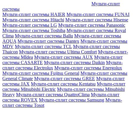
Мульти-сплит
системы
Мульти-сплит системы HAIER
Мульти-сплит системы FUNAI
Мульти-сплит системы Hitachi
Мульти-сплит системы Hisense
Мульти-сплит системы LG
Мульти-сплит системы Panasonic
Мульти-сплит системы Toshiba
Мульти-сплит системы Royal
Clima
Мульти-сплит системы Ballu
Мульти-сплит системы
AQUA
Мульти-сплит системы Dantex
Мульти-сплит системы
MDV
Мульти-сплит системы TCL
Мульти-сплит системы
Thaicon
Мульти-сплит системы Ultima Comfort
Мульти-сплит-
системы MIdea
Мульти-сплит системы AUX
Мульти-сплит
системы CASARTE
Мульти-сплит системы Daikin
Мульти-
сплит системы Electrolux
Мульти-сплит системы Energolux
Мульти-сплит системы Fujitsu General
Мульти-сплит системы
General Climate
Мульти-сплит системы GREE
Мульти-сплит
системы JAX
Мульти-сплит системы Kentatsu
Мульти-сплит
системы Mitsubishi Electric
Мульти-сплит системы Mitsubishi
Heavy
Мульти-сплит системы QuattroClima
Мульти-сплит
системы ROVEX
Мульти-сплит системы Samsung
Мульти-
сплит системы Tosot