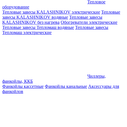
Тепловое
оборудование
Тепловые завесы KALASHNIKOV электрические
Тепловые
завесы KALASHNIKOV водяные
Тепловые завесы
KALASHNIKOV без нагрева
Обогреватели электрические
Тепловые завесы Тепломаш водяные
Тепловые завесы
Тепломаш электрические
Чиллеры,
фанкойлы, ККБ
Фанкойлы кассетные
Фанкойлы канальные
Аксессуары для
фанкойлов