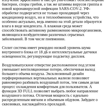
бактерии, споры грибов, а так же штаммы вирусов гриппа и
новой коронавирусной инфекции SARS-COV-2. УФ-
обработке подвергается не только проходящий через
кондиционер воздух, но и теплообменник устройства, что
особенно актуально, ведь именно на этой детали образуется
влага в виде конденсата. А влажная среда может
способствовать активному размножению микроорганизмов,
являющихся возбудителями различных серьезных
заболеваний. В том числе пневмонии.
Сплит система имеет рекордно низкий уровень шума
внутреннего блока от 18 дБ и интеллектуальные датчики
освещенности, регулирующие подсветку дисплея.
Воздуховыпускное отверстие расположенное под углом
уменьшает вентиляционные потери, обеспечивая выход
большего объема воздуха. Эксклюзивный дизайн
перфорированных вертикальных жалюзи позволяют
равномерно разбивать воздушный поток, тем самым делая
процесс охлаждения комфортным для пользователя. А
функция 3D FULL позволяет выбрать любое направление
воздушного потока. Отличная мощность с идеально
распределенным мягким и объемным обдувом. Забудьте о
сквозняках, наслаждайтесь прохладой.