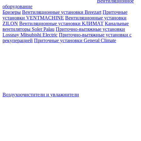
Вентиляционное
оборудование
Бризеры
Вентиляционные установки Breezart
Приточные
установки VENTMACHINE
Вентиляционные установки
ZILON
Вентиляционные установки КЛИМАТ
Канальные
вентиляторы Soler Palau
Приточно-вытяжные установки
Lossnay Mitsubishi Electric
Приточно-вытяжные установки с
рекуперацией
Приточные установки General Climate
Воздухоочистители и увлажнители