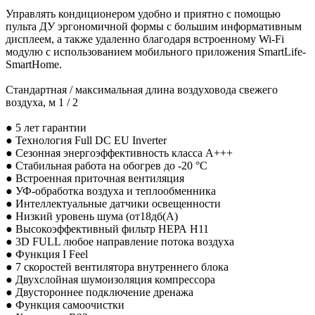
Управлять кондиционером удобно и приятно с помощью
пульта ДУ эргономичной формы с большим информативным
дисплеем, а также удаленно благодаря встроенному Wi-Fi
модулю с использованием мобильного приложения SmartLife-
SmartHome.
Стандартная / максимальная длина воздуховода свежего
воздуха, м 1 / 2
● 5 лет гарантии
● Технология Full DC EU Inverter
● Сезонная энергоэффективность класса А+++
● Стабильная работа на обогрев до -20 °С
● Встроенная приточная вентиляция
● УФ-обработка воздуха и теплообменника
● Интеллектуальные датчики освещенности
● Низкий уровень шума (от18дб(А)
● Высокоэффективный фильтр НЕРА Н11
● 3D FULL любое направление потока воздуха
● Функция I Feel
● 7 скоростей вентилятора внутреннего блока
● Двухслойная шумоизоляция компрессора
● Двустороннее подключение дренажа
● Функция самоочистки