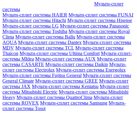
Мульти-сплит
системы
Мульти-сплит системы HAIER
Мульти-сплит системы FUNAI
Мульти-сплит системы Hitachi
Мульти-сплит системы Hisense
Мульти-сплит системы LG
Мульти-сплит системы Panasonic
Мульти-сплит системы Toshiba
Мульти-сплит системы Royal
Clima
Мульти-сплит системы Ballu
Мульти-сплит системы
AQUA
Мульти-сплит системы Dantex
Мульти-сплит системы
MDV
Мульти-сплит системы TCL
Мульти-сплит системы
Thaicon
Мульти-сплит системы Ultima Comfort
Мульти-сплит-
системы MIdea
Мульти-сплит системы AUX
Мульти-сплит
системы CASARTE
Мульти-сплит системы Daikin
Мульти-
сплит системы Electrolux
Мульти-сплит системы Energolux
Мульти-сплит системы Fujitsu General
Мульти-сплит системы
General Climate
Мульти-сплит системы GREE
Мульти-сплит
системы JAX
Мульти-сплит системы Kentatsu
Мульти-сплит
системы Mitsubishi Electric
Мульти-сплит системы Mitsubishi
Heavy
Мульти-сплит системы QuattroClima
Мульти-сплит
системы ROVEX
Мульти-сплит системы Samsung
Мульти-
сплит системы Tosot