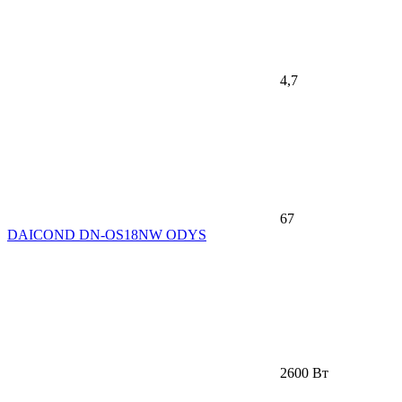
4,7
67
DAICOND DN-OS18NW ODYS
2600 Вт