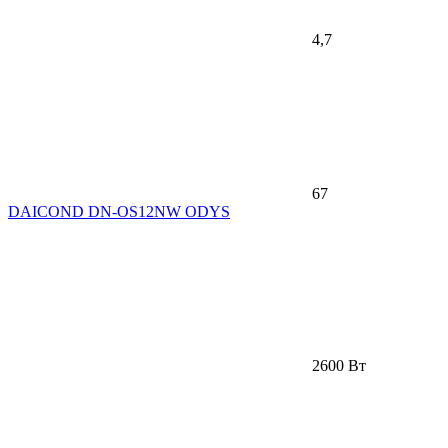
4,7
67
DAICOND DN-OS12NW ODYS
2600 Вт