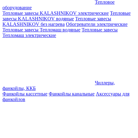
Тепловое
оборудование
Тепловые завесы KALASHNIKOV электрические
Тепловые
завесы KALASHNIKOV водяные
Тепловые завесы
KALASHNIKOV без нагрева
Обогреватели электрические
Тепловые завесы Тепломаш водяные
Тепловые завесы
Тепломаш электрические
Чиллеры,
фанкойлы, ККБ
Фанкойлы кассетные
Фанкойлы канальные
Аксессуары для
фанкойлов