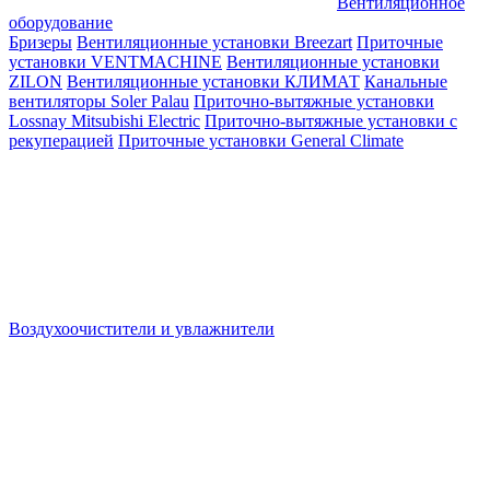
Вентиляционное
оборудование
Бризеры
Вентиляционные установки Breezart
Приточные
установки VENTMACHINE
Вентиляционные установки
ZILON
Вентиляционные установки КЛИМАТ
Канальные
вентиляторы Soler Palau
Приточно-вытяжные установки
Lossnay Mitsubishi Electric
Приточно-вытяжные установки с
рекуперацией
Приточные установки General Climate
Воздухоочистители и увлажнители