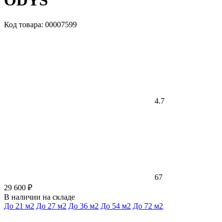
ODYS
Код товара: 00007599
4.7
67
29 600 ₽
В наличии на складе
До 21 м2
До 27 м2
До 36 м2
До 54 м2
До 72 м2