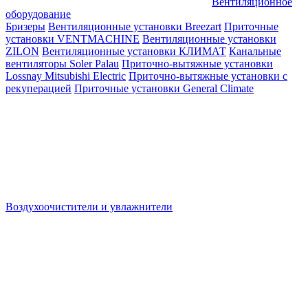
Вентиляционное
оборудование
Бризеры
Вентиляционные установки Breezart
Приточные
установки VENTMACHINE
Вентиляционные установки
ZILON
Вентиляционные установки КЛИМАТ
Канальные
вентиляторы Soler Palau
Приточно-вытяжные установки
Lossnay Mitsubishi Electric
Приточно-вытяжные установки с
рекуперацией
Приточные установки General Climate
Воздухоочистители и увлажнители