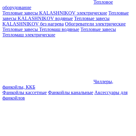
Тепловое
оборудование
Тепловые завесы KALASHNIKOV электрические
Тепловые
завесы KALASHNIKOV водяные
Тепловые завесы
KALASHNIKOV без нагрева
Обогреватели электрические
Тепловые завесы Тепломаш водяные
Тепловые завесы
Тепломаш электрические
Чиллеры,
фанкойлы, ККБ
Фанкойлы кассетные
Фанкойлы канальные
Аксессуары для
фанкойлов