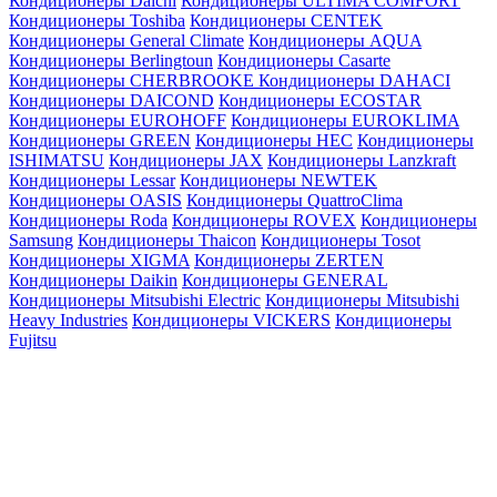
Кондиционеры Daichi
Кондиционеры ULTIMA COMFORT
Кондиционеры Toshiba
Кондиционеры CENTEK
Кондиционеры General Climate
Кондиционеры AQUA
Кондиционеры Berlingtoun
Кондиционеры Casarte
Кондиционеры CHERBROOKE
Кондиционеры DAHACI
Кондиционеры DAICOND
Кондиционеры ECOSTAR
Кондиционеры EUROHOFF
Кондиционеры EUROKLIMA
Кондиционеры GREEN
Кондиционеры HEC
Кондиционеры
ISHIMATSU
Кондиционеры JAX
Кондиционеры Lanzkraft
Кондиционеры Lessar
Кондиционеры NEWTEK
Кондиционеры OASIS
Кондиционеры QuattroClima
Кондиционеры Roda
Кондиционеры ROVEX
Кондиционеры
Samsung
Кондиционеры Thaicon
Кондиционеры Tosot
Кондиционеры XIGMA
Кондиционеры ZERTEN
Кондиционеры Daikin
Кондиционеры GENERAL
Кондиционеры Mitsubishi Electric
Кондиционеры Mitsubishi
Heavy Industries
Кондиционеры VICKERS
Кондиционеры
Fujitsu