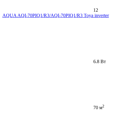
12
AQUA AQI-70PIQ1/R3/AQI-70PIQ1/R3 Toya inverter
6.8 Вт
2
70 м