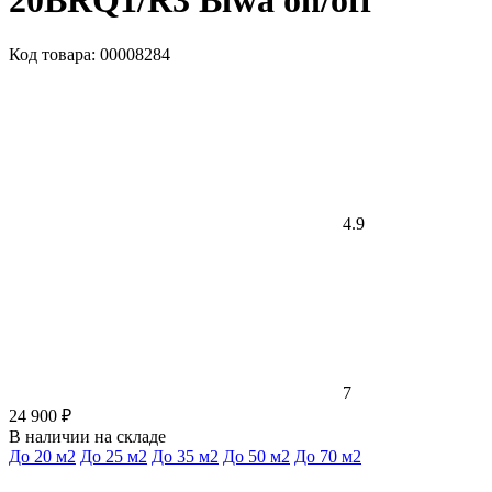
20BRQ1/R3 Biwa on/off
Код товара: 00008284
4.9
7
24 900 ₽
В наличии на складе
До 20 м2
До 25 м2
До 35 м2
До 50 м2
До 70 м2