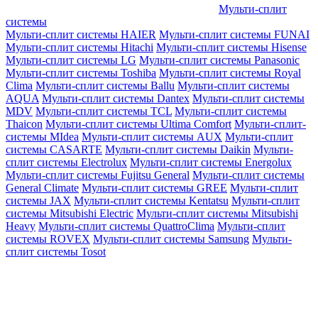
Мульти-сплит
системы
Мульти-сплит системы HAIER
Мульти-сплит системы FUNAI
Мульти-сплит системы Hitachi
Мульти-сплит системы Hisense
Мульти-сплит системы LG
Мульти-сплит системы Panasonic
Мульти-сплит системы Toshiba
Мульти-сплит системы Royal
Clima
Мульти-сплит системы Ballu
Мульти-сплит системы
AQUA
Мульти-сплит системы Dantex
Мульти-сплит системы
MDV
Мульти-сплит системы TCL
Мульти-сплит системы
Thaicon
Мульти-сплит системы Ultima Comfort
Мульти-сплит-
системы MIdea
Мульти-сплит системы AUX
Мульти-сплит
системы CASARTE
Мульти-сплит системы Daikin
Мульти-
сплит системы Electrolux
Мульти-сплит системы Energolux
Мульти-сплит системы Fujitsu General
Мульти-сплит системы
General Climate
Мульти-сплит системы GREE
Мульти-сплит
системы JAX
Мульти-сплит системы Kentatsu
Мульти-сплит
системы Mitsubishi Electric
Мульти-сплит системы Mitsubishi
Heavy
Мульти-сплит системы QuattroClima
Мульти-сплит
системы ROVEX
Мульти-сплит системы Samsung
Мульти-
сплит системы Tosot