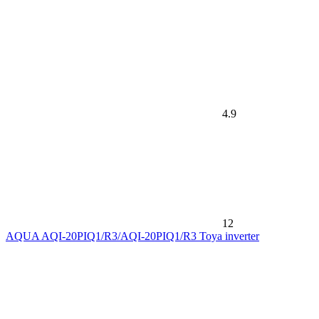
4.9
12
AQUA AQI-20PIQ1/R3/AQI-20PIQ1/R3 Toya inverter