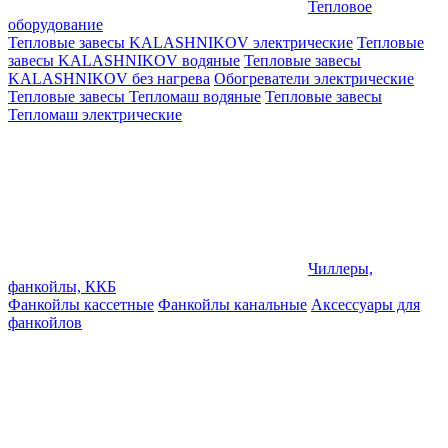
Тепловое
оборудование
Тепловые завесы KALASHNIKOV электрические
Тепловые
завесы KALASHNIKOV водяные
Тепловые завесы
KALASHNIKOV без нагрева
Обогреватели электрические
Тепловые завесы Тепломаш водяные
Тепловые завесы
Тепломаш электрические
Чиллеры,
фанкойлы, ККБ
Фанкойлы кассетные
Фанкойлы канальные
Аксессуары для
фанкойлов