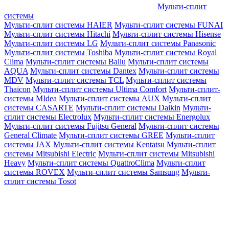
Мульти-сплит
системы
Мульти-сплит системы HAIER
Мульти-сплит системы FUNAI
Мульти-сплит системы Hitachi
Мульти-сплит системы Hisense
Мульти-сплит системы LG
Мульти-сплит системы Panasonic
Мульти-сплит системы Toshiba
Мульти-сплит системы Royal
Clima
Мульти-сплит системы Ballu
Мульти-сплит системы
AQUA
Мульти-сплит системы Dantex
Мульти-сплит системы
MDV
Мульти-сплит системы TCL
Мульти-сплит системы
Thaicon
Мульти-сплит системы Ultima Comfort
Мульти-сплит-
системы MIdea
Мульти-сплит системы AUX
Мульти-сплит
системы CASARTE
Мульти-сплит системы Daikin
Мульти-
сплит системы Electrolux
Мульти-сплит системы Energolux
Мульти-сплит системы Fujitsu General
Мульти-сплит системы
General Climate
Мульти-сплит системы GREE
Мульти-сплит
системы JAX
Мульти-сплит системы Kentatsu
Мульти-сплит
системы Mitsubishi Electric
Мульти-сплит системы Mitsubishi
Heavy
Мульти-сплит системы QuattroClima
Мульти-сплит
системы ROVEX
Мульти-сплит системы Samsung
Мульти-
сплит системы Tosot