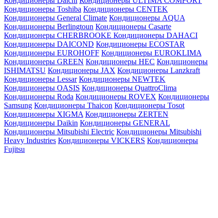
Кондиционеры Daichi
Кондиционеры ULTIMA COMFORT
Кондиционеры Toshiba
Кондиционеры CENTEK
Кондиционеры General Climate
Кондиционеры AQUA
Кондиционеры Berlingtoun
Кондиционеры Casarte
Кондиционеры CHERBROOKE
Кондиционеры DAHACI
Кондиционеры DAICOND
Кондиционеры ECOSTAR
Кондиционеры EUROHOFF
Кондиционеры EUROKLIMA
Кондиционеры GREEN
Кондиционеры HEC
Кондиционеры
ISHIMATSU
Кондиционеры JAX
Кондиционеры Lanzkraft
Кондиционеры Lessar
Кондиционеры NEWTEK
Кондиционеры OASIS
Кондиционеры QuattroClima
Кондиционеры Roda
Кондиционеры ROVEX
Кондиционеры
Samsung
Кондиционеры Thaicon
Кондиционеры Tosot
Кондиционеры XIGMA
Кондиционеры ZERTEN
Кондиционеры Daikin
Кондиционеры GENERAL
Кондиционеры Mitsubishi Electric
Кондиционеры Mitsubishi
Heavy Industries
Кондиционеры VICKERS
Кондиционеры
Fujitsu