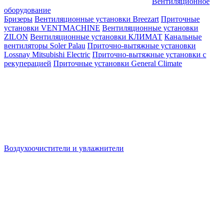
Вентиляционное
оборудование
Бризеры
Вентиляционные установки Breezart
Приточные
установки VENTMACHINE
Вентиляционные установки
ZILON
Вентиляционные установки КЛИМАТ
Канальные
вентиляторы Soler Palau
Приточно-вытяжные установки
Lossnay Mitsubishi Electric
Приточно-вытяжные установки с
рекуперацией
Приточные установки General Climate
Воздухоочистители и увлажнители