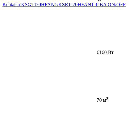
Kentatsu KSGTI70HFAN1/KSRTI70HFAN1 TIBA ON/OFF
6160 Вт
2
70 м