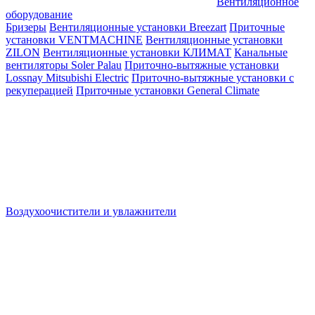
Вентиляционное
оборудование
Бризеры
Вентиляционные установки Breezart
Приточные
установки VENTMACHINE
Вентиляционные установки
ZILON
Вентиляционные установки КЛИМАТ
Канальные
вентиляторы Soler Palau
Приточно-вытяжные установки
Lossnay Mitsubishi Electric
Приточно-вытяжные установки с
рекуперацией
Приточные установки General Climate
Воздухоочистители и увлажнители