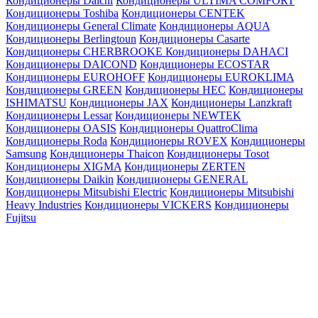
Кондиционеры Daichi
Кондиционеры ULTIMA COMFORT
Кондиционеры Toshiba
Кондиционеры CENTEK
Кондиционеры General Climate
Кондиционеры AQUA
Кондиционеры Berlingtoun
Кондиционеры Casarte
Кондиционеры CHERBROOKE
Кондиционеры DAHACI
Кондиционеры DAICOND
Кондиционеры ECOSTAR
Кондиционеры EUROHOFF
Кондиционеры EUROKLIMA
Кондиционеры GREEN
Кондиционеры HEC
Кондиционеры
ISHIMATSU
Кондиционеры JAX
Кондиционеры Lanzkraft
Кондиционеры Lessar
Кондиционеры NEWTEK
Кондиционеры OASIS
Кондиционеры QuattroClima
Кондиционеры Roda
Кондиционеры ROVEX
Кондиционеры
Samsung
Кондиционеры Thaicon
Кондиционеры Tosot
Кондиционеры XIGMA
Кондиционеры ZERTEN
Кондиционеры Daikin
Кондиционеры GENERAL
Кондиционеры Mitsubishi Electric
Кондиционеры Mitsubishi
Heavy Industries
Кондиционеры VICKERS
Кондиционеры
Fujitsu