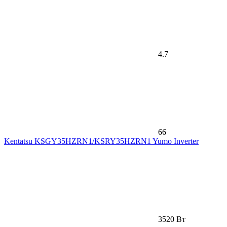
4.7
66
Kentatsu KSGY35HZRN1/KSRY35HZRN1 Yumo Inverter
3520 Вт