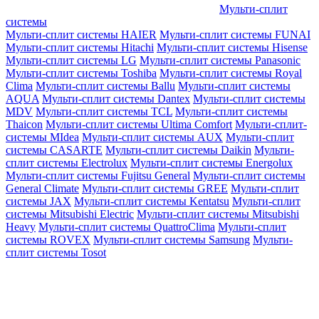
Мульти-сплит
системы
Мульти-сплит системы HAIER
Мульти-сплит системы FUNAI
Мульти-сплит системы Hitachi
Мульти-сплит системы Hisense
Мульти-сплит системы LG
Мульти-сплит системы Panasonic
Мульти-сплит системы Toshiba
Мульти-сплит системы Royal
Clima
Мульти-сплит системы Ballu
Мульти-сплит системы
AQUA
Мульти-сплит системы Dantex
Мульти-сплит системы
MDV
Мульти-сплит системы TCL
Мульти-сплит системы
Thaicon
Мульти-сплит системы Ultima Comfort
Мульти-сплит-
системы MIdea
Мульти-сплит системы AUX
Мульти-сплит
системы CASARTE
Мульти-сплит системы Daikin
Мульти-
сплит системы Electrolux
Мульти-сплит системы Energolux
Мульти-сплит системы Fujitsu General
Мульти-сплит системы
General Climate
Мульти-сплит системы GREE
Мульти-сплит
системы JAX
Мульти-сплит системы Kentatsu
Мульти-сплит
системы Mitsubishi Electric
Мульти-сплит системы Mitsubishi
Heavy
Мульти-сплит системы QuattroClima
Мульти-сплит
системы ROVEX
Мульти-сплит системы Samsung
Мульти-
сплит системы Tosot