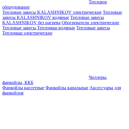
Тепловое
оборудование
Тепловые завесы KALASHNIKOV электрические
Тепловые
завесы KALASHNIKOV водяные
Тепловые завесы
KALASHNIKOV без нагрева
Обогреватели электрические
Тепловые завесы Тепломаш водяные
Тепловые завесы
Тепломаш электрические
Чиллеры,
фанкойлы, ККБ
Фанкойлы кассетные
Фанкойлы канальные
Аксессуары для
фанкойлов