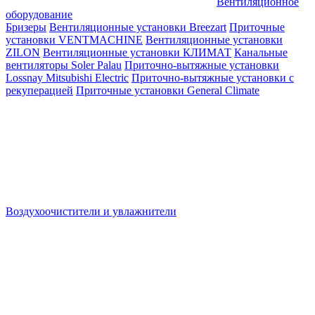
Вентиляционное
оборудование
Бризеры
Вентиляционные установки Breezart
Приточные
установки VENTMACHINE
Вентиляционные установки
ZILON
Вентиляционные установки КЛИМАТ
Канальные
вентиляторы Soler Palau
Приточно-вытяжные установки
Lossnay Mitsubishi Electric
Приточно-вытяжные установки с
рекуперацией
Приточные установки General Climate
Воздухоочистители и увлажнители