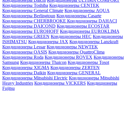
Кондиционеры Daichi
Кондиционеры ULTIMA COMFORT
Кондиционеры Toshiba
Кондиционеры CENTEK
Кондиционеры General Climate
Кондиционеры AQUA
Кондиционеры Berlingtoun
Кондиционеры Casarte
Кондиционеры CHERBROOKE
Кондиционеры DAHACI
Кондиционеры DAICOND
Кондиционеры ECOSTAR
Кондиционеры EUROHOFF
Кондиционеры EUROKLIMA
Кондиционеры GREEN
Кондиционеры HEC
Кондиционеры
ISHIMATSU
Кондиционеры JAX
Кондиционеры Lanzkraft
Кондиционеры Lessar
Кондиционеры NEWTEK
Кондиционеры OASIS
Кондиционеры QuattroClima
Кондиционеры Roda
Кондиционеры ROVEX
Кондиционеры
Samsung
Кондиционеры Thaicon
Кондиционеры Tosot
Кондиционеры XIGMA
Кондиционеры ZERTEN
Кондиционеры Daikin
Кондиционеры GENERAL
Кондиционеры Mitsubishi Electric
Кондиционеры Mitsubishi
Heavy Industries
Кондиционеры VICKERS
Кондиционеры
Fujitsu