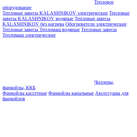
Тепловое
оборудование
Тепловые завесы KALASHNIKOV электрические
Тепловые
завесы KALASHNIKOV водяные
Тепловые завесы
KALASHNIKOV без нагрева
Обогреватели электрические
Тепловые завесы Тепломаш водяные
Тепловые завесы
Тепломаш электрические
Чиллеры,
фанкойлы, ККБ
Фанкойлы кассетные
Фанкойлы канальные
Аксессуары для
фанкойлов