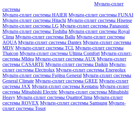
Мульти-сплит
системы
Мульти-сплит системы HAIER
Мульти-сплит системы FUNAI
Мульти-сплит системы Hitachi
Мульти-сплит системы Hisense
Мульти-сплит системы LG
Мульти-сплит системы Panasonic
Мульти-сплит системы Toshiba
Мульти-сплит системы Royal
Clima
Мульти-сплит системы Ballu
Мульти-сплит системы
AQUA
Мульти-сплит системы Dantex
Мульти-сплит системы
MDV
Мульти-сплит системы TCL
Мульти-сплит системы
Thaicon
Мульти-сплит системы Ultima Comfort
Мульти-сплит-
системы MIdea
Мульти-сплит системы AUX
Мульти-сплит
системы CASARTE
Мульти-сплит системы Daikin
Мульти-
сплит системы Electrolux
Мульти-сплит системы Energolux
Мульти-сплит системы Fujitsu General
Мульти-сплит системы
General Climate
Мульти-сплит системы GREE
Мульти-сплит
системы JAX
Мульти-сплит системы Kentatsu
Мульти-сплит
системы Mitsubishi Electric
Мульти-сплит системы Mitsubishi
Heavy
Мульти-сплит системы QuattroClima
Мульти-сплит
системы ROVEX
Мульти-сплит системы Samsung
Мульти-
сплит системы Tosot