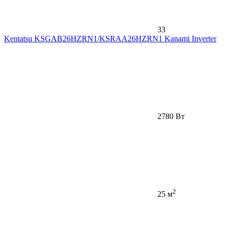
33
Kentatsu KSGAB26HZRN1/KSRAA26HZRN1 Kanami Inverter
2780 Вт
2
25 м