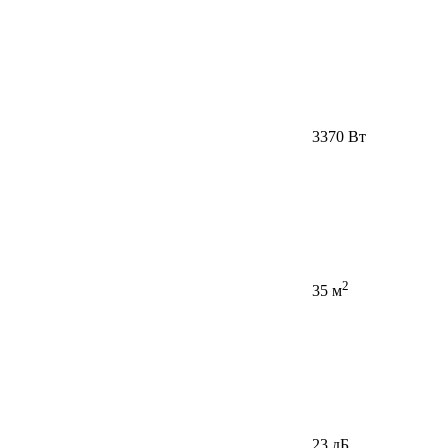
3370 Вт
2
35 м
23 дБ