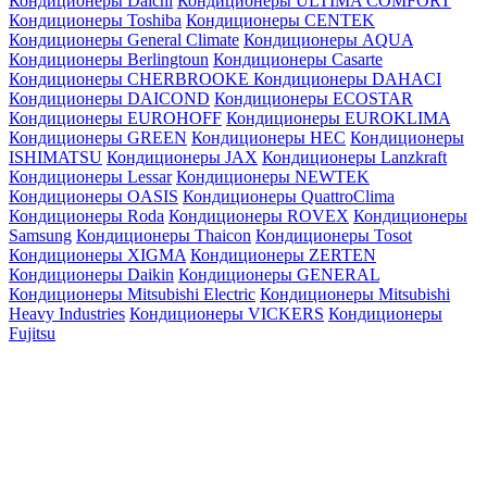
Кондиционеры Daichi
Кондиционеры ULTIMA COMFORT
Кондиционеры Toshiba
Кондиционеры CENTEK
Кондиционеры General Climate
Кондиционеры AQUA
Кондиционеры Berlingtoun
Кондиционеры Casarte
Кондиционеры CHERBROOKE
Кондиционеры DAHACI
Кондиционеры DAICOND
Кондиционеры ECOSTAR
Кондиционеры EUROHOFF
Кондиционеры EUROKLIMA
Кондиционеры GREEN
Кондиционеры HEC
Кондиционеры
ISHIMATSU
Кондиционеры JAX
Кондиционеры Lanzkraft
Кондиционеры Lessar
Кондиционеры NEWTEK
Кондиционеры OASIS
Кондиционеры QuattroClima
Кондиционеры Roda
Кондиционеры ROVEX
Кондиционеры
Samsung
Кондиционеры Thaicon
Кондиционеры Tosot
Кондиционеры XIGMA
Кондиционеры ZERTEN
Кондиционеры Daikin
Кондиционеры GENERAL
Кондиционеры Mitsubishi Electric
Кондиционеры Mitsubishi
Heavy Industries
Кондиционеры VICKERS
Кондиционеры
Fujitsu