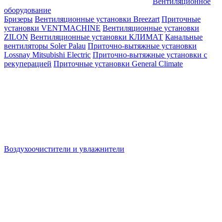
Вентиляционное
оборудование
Бризеры
Вентиляционные установки Breezart
Приточные
установки VENTMACHINE
Вентиляционные установки
ZILON
Вентиляционные установки КЛИМАТ
Канальные
вентиляторы Soler Palau
Приточно-вытяжные установки
Lossnay Mitsubishi Electric
Приточно-вытяжные установки с
рекуперацией
Приточные установки General Climate
Воздухоочистители и увлажнители