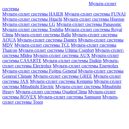
Мульти-сплит
системы
Мульти-сплит системы HAIER
Мульти-сплит системы FUNAI
Мульти-сплит системы Hitachi
Мульти-сплит системы Hisense
Мульти-сплит системы LG
Мульти-сплит системы Panasonic
Мульти-сплит системы Toshiba
Мульти-сплит системы Royal
Clima
Мульти-сплит системы Ballu
Мульти-сплит системы
AQUA
Мульти-сплит системы Dantex
Мульти-сплит системы
MDV
Мульти-сплит системы TCL
Мульти-сплит системы
Thaicon
Мульти-сплит системы Ultima Comfort
Мульти-сплит-
системы MIdea
Мульти-сплит системы AUX
Мульти-сплит
системы CASARTE
Мульти-сплит системы Daikin
Мульти-
сплит системы Electrolux
Мульти-сплит системы Energolux
Мульти-сплит системы Fujitsu General
Мульти-сплит системы
General Climate
Мульти-сплит системы GREE
Мульти-сплит
системы JAX
Мульти-сплит системы Kentatsu
Мульти-сплит
системы Mitsubishi Electric
Мульти-сплит системы Mitsubishi
Heavy
Мульти-сплит системы QuattroClima
Мульти-сплит
системы ROVEX
Мульти-сплит системы Samsung
Мульти-
сплит системы Tosot