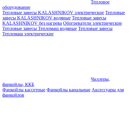
Тепловое
оборудование
Тепловые завесы KALASHNIKOV электрические
Тепловые
завесы KALASHNIKOV водяные
Тепловые завесы
KALASHNIKOV без нагрева
Обогреватели электрические
Тепловые завесы Тепломаш водяные
Тепловые завесы
Тепломаш электрические
Чиллеры,
фанкойлы, ККБ
Фанкойлы кассетные
Фанкойлы канальные
Аксессуары для
фанкойлов