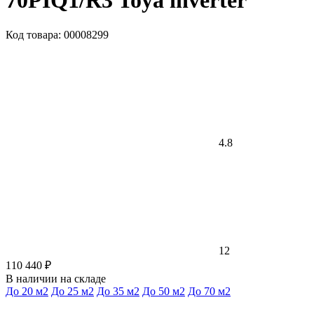
70PIQ1/R3 Toya inverter
Код товара: 00008299
4.8
12
110 440 ₽
В наличии на складе
До 20 м2
До 25 м2
До 35 м2
До 50 м2
До 70 м2