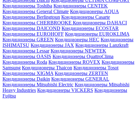
Кондиционеры Daichi
Кондиционеры ULTIMA COMFORT
Кондиционеры Toshiba
Кондиционеры CENTEK
Кондиционеры General Climate
Кондиционеры AQUA
Кондиционеры Berlingtoun
Кондиционеры Casarte
Кондиционеры CHERBROOKE
Кондиционеры DAHACI
Кондиционеры DAICOND
Кондиционеры ECOSTAR
Кондиционеры EUROHOFF
Кондиционеры EUROKLIMA
Кондиционеры GREEN
Кондиционеры HEC
Кондиционеры
ISHIMATSU
Кондиционеры JAX
Кондиционеры Lanzkraft
Кондиционеры Lessar
Кондиционеры NEWTEK
Кондиционеры OASIS
Кондиционеры QuattroClima
Кондиционеры Roda
Кондиционеры ROVEX
Кондиционеры
Samsung
Кондиционеры Thaicon
Кондиционеры Tosot
Кондиционеры XIGMA
Кондиционеры ZERTEN
Кондиционеры Daikin
Кондиционеры GENERAL
Кондиционеры Mitsubishi Electric
Кондиционеры Mitsubishi
Heavy Industries
Кондиционеры VICKERS
Кондиционеры
Fujitsu