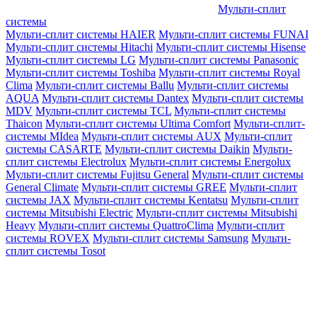
Мульти-сплит
системы
Мульти-сплит системы HAIER
Мульти-сплит системы FUNAI
Мульти-сплит системы Hitachi
Мульти-сплит системы Hisense
Мульти-сплит системы LG
Мульти-сплит системы Panasonic
Мульти-сплит системы Toshiba
Мульти-сплит системы Royal
Clima
Мульти-сплит системы Ballu
Мульти-сплит системы
AQUA
Мульти-сплит системы Dantex
Мульти-сплит системы
MDV
Мульти-сплит системы TCL
Мульти-сплит системы
Thaicon
Мульти-сплит системы Ultima Comfort
Мульти-сплит-
системы MIdea
Мульти-сплит системы AUX
Мульти-сплит
системы CASARTE
Мульти-сплит системы Daikin
Мульти-
сплит системы Electrolux
Мульти-сплит системы Energolux
Мульти-сплит системы Fujitsu General
Мульти-сплит системы
General Climate
Мульти-сплит системы GREE
Мульти-сплит
системы JAX
Мульти-сплит системы Kentatsu
Мульти-сплит
системы Mitsubishi Electric
Мульти-сплит системы Mitsubishi
Heavy
Мульти-сплит системы QuattroClima
Мульти-сплит
системы ROVEX
Мульти-сплит системы Samsung
Мульти-
сплит системы Tosot