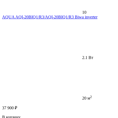
10
AQUA AQI-20BIQ1/R3/AQI-20BIQ1/R3 Biwa inverter
2.1 Вт
2
20 м
37 900 ₽
В корзину