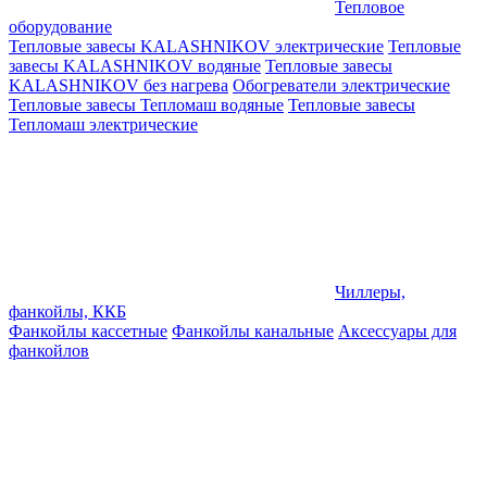
Тепловое
оборудование
Тепловые завесы KALASHNIKOV электрические
Тепловые
завесы KALASHNIKOV водяные
Тепловые завесы
KALASHNIKOV без нагрева
Обогреватели электрические
Тепловые завесы Тепломаш водяные
Тепловые завесы
Тепломаш электрические
Чиллеры,
фанкойлы, ККБ
Фанкойлы кассетные
Фанкойлы канальные
Аксессуары для
фанкойлов