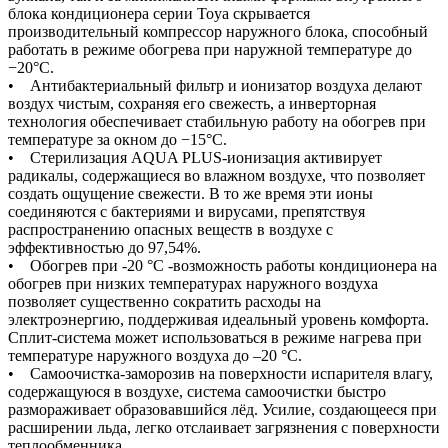
блока кондиционера серии Toya скрывается
производительный компрессор наружного блока, способный
работать в режиме обогрева при наружной температуре до
−20°С.
• Антибактериальный фильтр и ионизатор воздуха делают
воздух чистым, сохраняя его свежесть, а инверторная
технология обеспечивает стабильную работу на обогрев при
температуре за окном до −15°С.
• Стерилизация AQUA PLUS-ионизация активирует
радикалы, содержащиеся во влажном воздухе, что позволяет
создать ощущение свежести. В то же время эти ионы
соединяются с бактериями и вирусами, препятствуя
распространению опасных веществ в воздухе с
эффективностью до 97,54%.
• Обогрев при -20 °С -возможность работы кондиционера на
обогрев при низких температурах наружного воздуха
позволяет существенно сократить расходы на
электроэнергию, поддерживая идеальный уровень комфорта.
Сплит-система может использоваться в режиме нагрева при
температуре наружного воздуха до –20 °С.
• Самоочистка-заморозив на поверхности испарителя влагу,
содержащуюся в воздухе, система самоочистки быстро
размораживает образовавшийся лёд. Усилие, создающееся при
расширении льда, легко отслаивает загрязнения с поверхности
теплообменника.