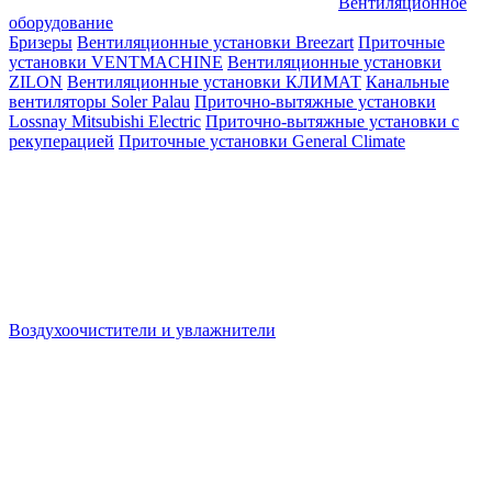
Вентиляционное
оборудование
Бризеры
Вентиляционные установки Breezart
Приточные
установки VENTMACHINE
Вентиляционные установки
ZILON
Вентиляционные установки КЛИМАТ
Канальные
вентиляторы Soler Palau
Приточно-вытяжные установки
Lossnay Mitsubishi Electric
Приточно-вытяжные установки с
рекуперацией
Приточные установки General Climate
Воздухоочистители и увлажнители