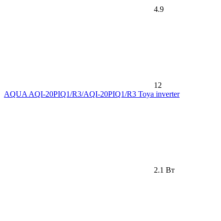
4.9
12
AQUA AQI-20PIQ1/R3/AQI-20PIQ1/R3 Toya inverter
2.1 Вт