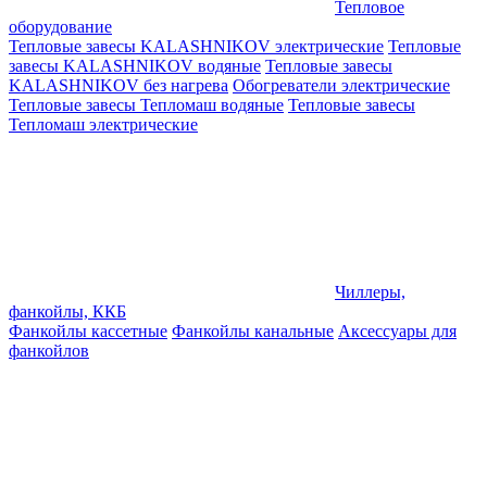
Тепловое
оборудование
Тепловые завесы KALASHNIKOV электрические
Тепловые
завесы KALASHNIKOV водяные
Тепловые завесы
KALASHNIKOV без нагрева
Обогреватели электрические
Тепловые завесы Тепломаш водяные
Тепловые завесы
Тепломаш электрические
Чиллеры,
фанкойлы, ККБ
Фанкойлы кассетные
Фанкойлы канальные
Аксессуары для
фанкойлов