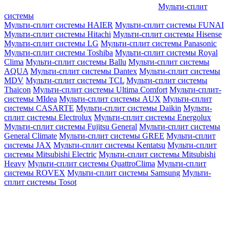
Мульти-сплит
системы
Мульти-сплит системы HAIER
Мульти-сплит системы FUNAI
Мульти-сплит системы Hitachi
Мульти-сплит системы Hisense
Мульти-сплит системы LG
Мульти-сплит системы Panasonic
Мульти-сплит системы Toshiba
Мульти-сплит системы Royal
Clima
Мульти-сплит системы Ballu
Мульти-сплит системы
AQUA
Мульти-сплит системы Dantex
Мульти-сплит системы
MDV
Мульти-сплит системы TCL
Мульти-сплит системы
Thaicon
Мульти-сплит системы Ultima Comfort
Мульти-сплит-
системы MIdea
Мульти-сплит системы AUX
Мульти-сплит
системы CASARTE
Мульти-сплит системы Daikin
Мульти-
сплит системы Electrolux
Мульти-сплит системы Energolux
Мульти-сплит системы Fujitsu General
Мульти-сплит системы
General Climate
Мульти-сплит системы GREE
Мульти-сплит
системы JAX
Мульти-сплит системы Kentatsu
Мульти-сплит
системы Mitsubishi Electric
Мульти-сплит системы Mitsubishi
Heavy
Мульти-сплит системы QuattroClima
Мульти-сплит
системы ROVEX
Мульти-сплит системы Samsung
Мульти-
сплит системы Tosot