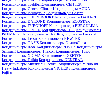
Кондиционеры Daichi
Кондиционеры ULTIMA COMFORT
Кондиционеры Toshiba
Кондиционеры CENTEK
Кондиционеры General Climate
Кондиционеры AQUA
Кондиционеры Berlingtoun
Кондиционеры Casarte
Кондиционеры CHERBROOKE
Кондиционеры DAHACI
Кондиционеры DAICOND
Кондиционеры ECOSTAR
Кондиционеры EUROHOFF
Кондиционеры EUROKLIMA
Кондиционеры GREEN
Кондиционеры HEC
Кондиционеры
ISHIMATSU
Кондиционеры JAX
Кондиционеры Lanzkraft
Кондиционеры Lessar
Кондиционеры NEWTEK
Кондиционеры OASIS
Кондиционеры QuattroClima
Кондиционеры Roda
Кондиционеры ROVEX
Кондиционеры
Samsung
Кондиционеры Thaicon
Кондиционеры Tosot
Кондиционеры XIGMA
Кондиционеры ZERTEN
Кондиционеры Daikin
Кондиционеры GENERAL
Кондиционеры Mitsubishi Electric
Кондиционеры Mitsubishi
Heavy Industries
Кондиционеры VICKERS
Кондиционеры
Fujitsu