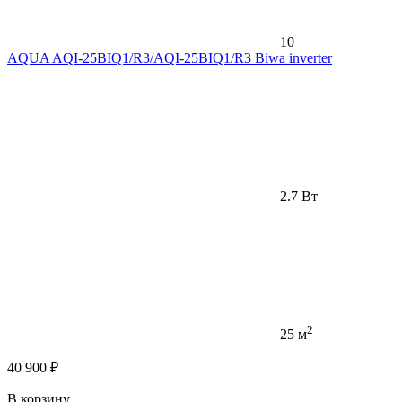
10
AQUA AQI-25BIQ1/R3/AQI-25BIQ1/R3 Biwa inverter
2.7 Вт
2
25 м
40 900 ₽
В корзину