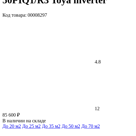
50PIQ1/R3 Toya inverter
Код товара: 00008297
4.8
12
85 600 ₽
В наличии на складе
До 20 м2
До 25 м2
До 35 м2
До 50 м2
До 70 м2