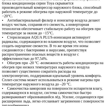
блока кондиционера серии Toya скрывается
производительный компрессор наружного блока, способный
работать в режиме обогрева при наружной температуре до
−20°С.
• Антибактериальный фильтр и ионизатор воздуха делают
воздух чистым, сохраняя его свежесть, а инверторная
технология обеспечивает стабильную работу на обогрев при
температуре за окном до −15°С.
• Стерилизация AQUA PLUS-ионизация активирует
радикалы, содержащиеся во влажном воздухе, что позволяет
создать ощущение свежести. В то же время эти ионы
соединяются с бактериями и вирусами, препятствуя
распространению опасных веществ в воздухе с
эффективностью до 97,54%.
• Обогрев при -20 °С -возможность работы кондиционера на
обогрев при низких температурах наружного воздуха
позволяет существенно сократить расходы на
электроэнергию, поддерживая идеальный уровень комфорта.
Сплит-система может использоваться в режиме нагрева при
температуре наружного воздуха до –20 °С.
• Самоочистка-заморозив на поверхности испарителя влагу,
содержащуюся в воздухе, система самоочистки быстро
размораживает образовавшийся лёд. Усилие, создающееся при
расширении льда, легко отслаивает загрязнения с поверхности
теплообменника.