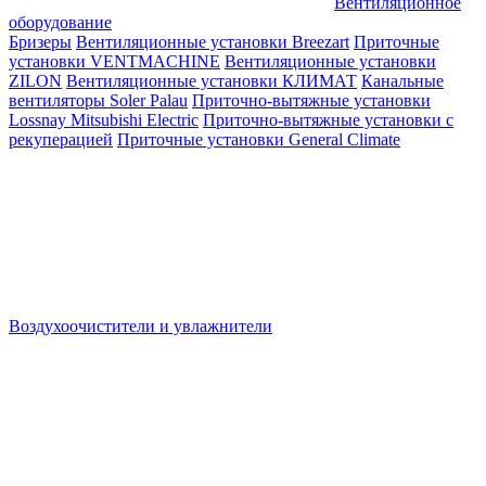
Вентиляционное
оборудование
Бризеры
Вентиляционные установки Breezart
Приточные
установки VENTMACHINE
Вентиляционные установки
ZILON
Вентиляционные установки КЛИМАТ
Канальные
вентиляторы Soler Palau
Приточно-вытяжные установки
Lossnay Mitsubishi Electric
Приточно-вытяжные установки с
рекуперацией
Приточные установки General Climate
Воздухоочистители и увлажнители