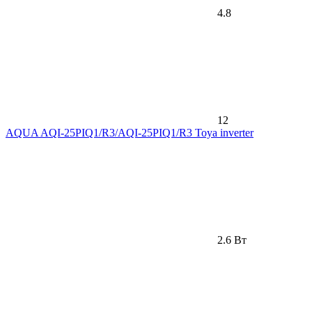
4.8
12
AQUA AQI-25PIQ1/R3/AQI-25PIQ1/R3 Toya inverter
2.6 Вт