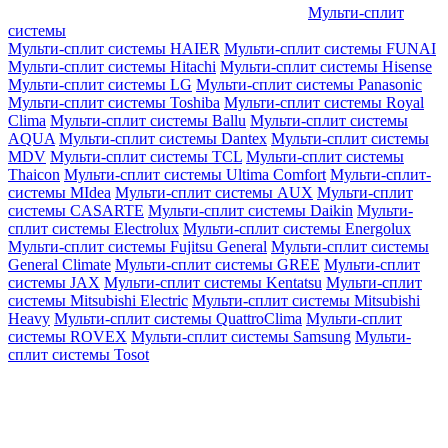
Мульти-сплит
системы
Мульти-сплит системы HAIER
Мульти-сплит системы FUNAI
Мульти-сплит системы Hitachi
Мульти-сплит системы Hisense
Мульти-сплит системы LG
Мульти-сплит системы Panasonic
Мульти-сплит системы Toshiba
Мульти-сплит системы Royal
Clima
Мульти-сплит системы Ballu
Мульти-сплит системы
AQUA
Мульти-сплит системы Dantex
Мульти-сплит системы
MDV
Мульти-сплит системы TCL
Мульти-сплит системы
Thaicon
Мульти-сплит системы Ultima Comfort
Мульти-сплит-
системы MIdea
Мульти-сплит системы AUX
Мульти-сплит
системы CASARTE
Мульти-сплит системы Daikin
Мульти-
сплит системы Electrolux
Мульти-сплит системы Energolux
Мульти-сплит системы Fujitsu General
Мульти-сплит системы
General Climate
Мульти-сплит системы GREE
Мульти-сплит
системы JAX
Мульти-сплит системы Kentatsu
Мульти-сплит
системы Mitsubishi Electric
Мульти-сплит системы Mitsubishi
Heavy
Мульти-сплит системы QuattroClima
Мульти-сплит
системы ROVEX
Мульти-сплит системы Samsung
Мульти-
сплит системы Tosot