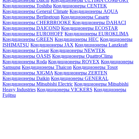
Кондиционеры Daichi
Кондиционеры ULTIMA COMFORT
Кондиционеры Toshiba
Кондиционеры CENTEK
Кондиционеры General Climate
Кондиционеры AQUA
Кондиционеры Berlingtoun
Кондиционеры Casarte
Кондиционеры CHERBROOKE
Кондиционеры DAHACI
Кондиционеры DAICOND
Кондиционеры ECOSTAR
Кондиционеры EUROHOFF
Кондиционеры EUROKLIMA
Кондиционеры GREEN
Кондиционеры HEC
Кондиционеры
ISHIMATSU
Кондиционеры JAX
Кондиционеры Lanzkraft
Кондиционеры Lessar
Кондиционеры NEWTEK
Кондиционеры OASIS
Кондиционеры QuattroClima
Кондиционеры Roda
Кондиционеры ROVEX
Кондиционеры
Samsung
Кондиционеры Thaicon
Кондиционеры Tosot
Кондиционеры XIGMA
Кондиционеры ZERTEN
Кондиционеры Daikin
Кондиционеры GENERAL
Кондиционеры Mitsubishi Electric
Кондиционеры Mitsubishi
Heavy Industries
Кондиционеры VICKERS
Кондиционеры
Fujitsu