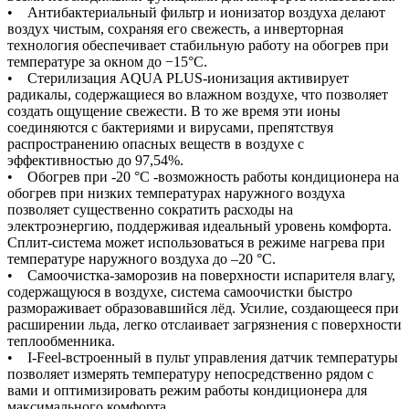
• Антибактериальный фильтр и ионизатор воздуха делают
воздух чистым, сохраняя его свежесть, а инверторная
технология обеспечивает стабильную работу на обогрев при
температуре за окном до −15°С.
• Стерилизация AQUA PLUS-ионизация активирует
радикалы, содержащиеся во влажном воздухе, что позволяет
создать ощущение свежести. В то же время эти ионы
соединяются с бактериями и вирусами, препятствуя
распространению опасных веществ в воздухе с
эффективностью до 97,54%.
• Обогрев при -20 °С -возможность работы кондиционера на
обогрев при низких температурах наружного воздуха
позволяет существенно сократить расходы на
электроэнергию, поддерживая идеальный уровень комфорта.
Сплит-система может использоваться в режиме нагрева при
температуре наружного воздуха до –20 °С.
• Самоочистка-заморозив на поверхности испарителя влагу,
содержащуюся в воздухе, система самоочистки быстро
размораживает образовавшийся лёд. Усилие, создающееся при
расширении льда, легко отслаивает загрязнения с поверхности
теплообменника.
• I-Feel-встроенный в пульт управления датчик температуры
позволяет измерять температуру непосредственно рядом с
вами и оптимизировать режим работы кондиционера для
максимального комфорта.