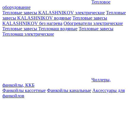
Тепловое
оборудование
Тепловые завесы KALASHNIKOV электрические
Тепловые
завесы KALASHNIKOV водяные
Тепловые завесы
KALASHNIKOV без нагрева
Обогреватели электрические
Тепловые завесы Тепломаш водяные
Тепловые завесы
Тепломаш электрические
Чиллеры,
фанкойлы, ККБ
Фанкойлы кассетные
Фанкойлы канальные
Аксессуары для
фанкойлов