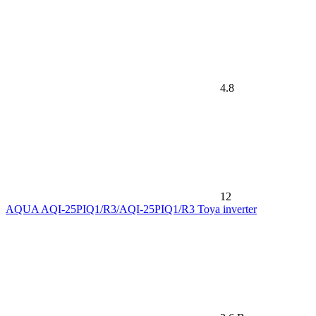
4.8
12
AQUA AQI-25PIQ1/R3/AQI-25PIQ1/R3 Toya inverter