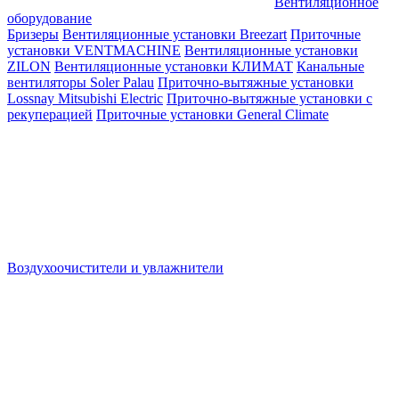
Вентиляционное
оборудование
Бризеры
Вентиляционные установки Breezart
Приточные
установки VENTMACHINE
Вентиляционные установки
ZILON
Вентиляционные установки КЛИМАТ
Канальные
вентиляторы Soler Palau
Приточно-вытяжные установки
Lossnay Mitsubishi Electric
Приточно-вытяжные установки с
рекуперацией
Приточные установки General Climate
Воздухоочистители и увлажнители