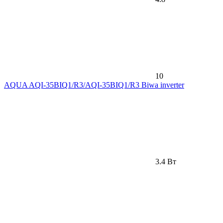
10
AQUA AQI-35BIQ1/R3/AQI-35BIQ1/R3 Biwa inverter
3.4 Вт