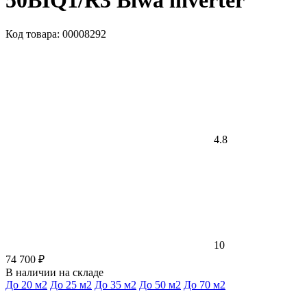
50BIQ1/R3 Biwa inverter
Код товара: 00008292
4.8
10
74 700 ₽
В наличии на складе
До 20 м2
До 25 м2
До 35 м2
До 50 м2
До 70 м2