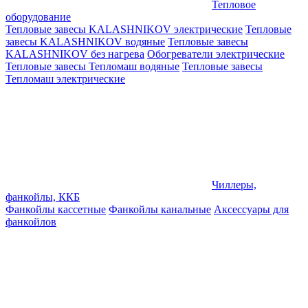
Тепловое
оборудование
Тепловые завесы KALASHNIKOV электрические
Тепловые
завесы KALASHNIKOV водяные
Тепловые завесы
KALASHNIKOV без нагрева
Обогреватели электрические
Тепловые завесы Тепломаш водяные
Тепловые завесы
Тепломаш электрические
Чиллеры,
фанкойлы, ККБ
Фанкойлы кассетные
Фанкойлы канальные
Аксессуары для
фанкойлов