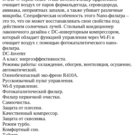
очищает воздух от паров формальдегида, сероводорода,
аммиака, неприятных запахов, а также убивает различные
микробы. Специфическая особенность этого Nano-фильтра –
это то, что он может восстанавливать свои свойства под
действием солнечных лучей. Стильный кондиционер
лаконичного дизайна с DC-инверторным компрессором,
который обладает функцией управления через Wi-Fi и
очищает воздух с помощью фотокаталитического нано-
фильтра.
DC-Inverter
A класс энергоэффективности.
Режимы работы: охлаждение, обогрев, вентиляция, осушение,
автоматический.
Озонобезопасный эко-фреон R410A.
Русскоязычный пульт управления.
Wi-fi управление.
Фотокаталитический фильтр.
Фильтр первичной очистки.
Самоочистка.
Защита от плесени.
Качественный компрессор.
Защита от сквозняка.
Режим турбо.
Комфортный сон.
Таймер.