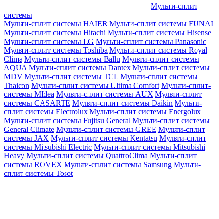
Мульти-сплит
системы
Мульти-сплит системы HAIER
Мульти-сплит системы FUNAI
Мульти-сплит системы Hitachi
Мульти-сплит системы Hisense
Мульти-сплит системы LG
Мульти-сплит системы Panasonic
Мульти-сплит системы Toshiba
Мульти-сплит системы Royal
Clima
Мульти-сплит системы Ballu
Мульти-сплит системы
AQUA
Мульти-сплит системы Dantex
Мульти-сплит системы
MDV
Мульти-сплит системы TCL
Мульти-сплит системы
Thaicon
Мульти-сплит системы Ultima Comfort
Мульти-сплит-
системы MIdea
Мульти-сплит системы AUX
Мульти-сплит
системы CASARTE
Мульти-сплит системы Daikin
Мульти-
сплит системы Electrolux
Мульти-сплит системы Energolux
Мульти-сплит системы Fujitsu General
Мульти-сплит системы
General Climate
Мульти-сплит системы GREE
Мульти-сплит
системы JAX
Мульти-сплит системы Kentatsu
Мульти-сплит
системы Mitsubishi Electric
Мульти-сплит системы Mitsubishi
Heavy
Мульти-сплит системы QuattroClima
Мульти-сплит
системы ROVEX
Мульти-сплит системы Samsung
Мульти-
сплит системы Tosot