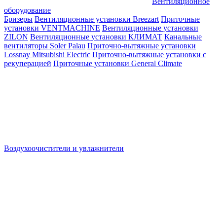
Вентиляционное
оборудование
Бризеры
Вентиляционные установки Breezart
Приточные
установки VENTMACHINE
Вентиляционные установки
ZILON
Вентиляционные установки КЛИМАТ
Канальные
вентиляторы Soler Palau
Приточно-вытяжные установки
Lossnay Mitsubishi Electric
Приточно-вытяжные установки с
рекуперацией
Приточные установки General Climate
Воздухоочистители и увлажнители