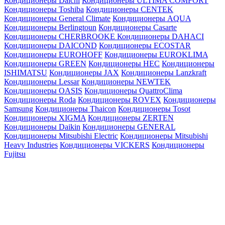
Кондиционеры Daichi
Кондиционеры ULTIMA COMFORT
Кондиционеры Toshiba
Кондиционеры CENTEK
Кондиционеры General Climate
Кондиционеры AQUA
Кондиционеры Berlingtoun
Кондиционеры Casarte
Кондиционеры CHERBROOKE
Кондиционеры DAHACI
Кондиционеры DAICOND
Кондиционеры ECOSTAR
Кондиционеры EUROHOFF
Кондиционеры EUROKLIMA
Кондиционеры GREEN
Кондиционеры HEC
Кондиционеры
ISHIMATSU
Кондиционеры JAX
Кондиционеры Lanzkraft
Кондиционеры Lessar
Кондиционеры NEWTEK
Кондиционеры OASIS
Кондиционеры QuattroClima
Кондиционеры Roda
Кондиционеры ROVEX
Кондиционеры
Samsung
Кондиционеры Thaicon
Кондиционеры Tosot
Кондиционеры XIGMA
Кондиционеры ZERTEN
Кондиционеры Daikin
Кондиционеры GENERAL
Кондиционеры Mitsubishi Electric
Кондиционеры Mitsubishi
Heavy Industries
Кондиционеры VICKERS
Кондиционеры
Fujitsu