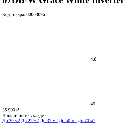
07DB-W Grace White Inverter
Код товара: 00003096
4.8
49
35 900 ₽
В наличии на складе
До 20 м2
До 25 м2
До 35 м2
До 50 м2
До 70 м2