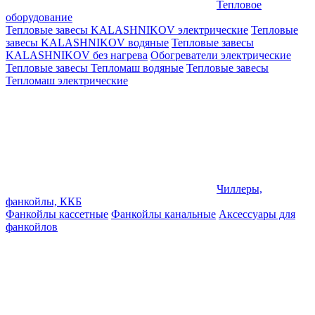
Тепловое
оборудование
Тепловые завесы KALASHNIKOV электрические
Тепловые
завесы KALASHNIKOV водяные
Тепловые завесы
KALASHNIKOV без нагрева
Обогреватели электрические
Тепловые завесы Тепломаш водяные
Тепловые завесы
Тепломаш электрические
Чиллеры,
фанкойлы, ККБ
Фанкойлы кассетные
Фанкойлы канальные
Аксессуары для
фанкойлов