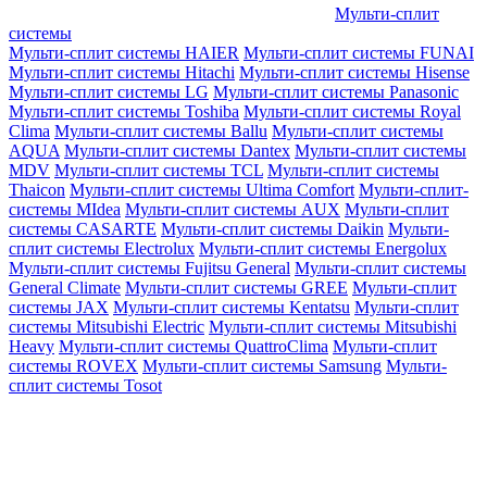
Мульти-сплит
системы
Мульти-сплит системы HAIER
Мульти-сплит системы FUNAI
Мульти-сплит системы Hitachi
Мульти-сплит системы Hisense
Мульти-сплит системы LG
Мульти-сплит системы Panasonic
Мульти-сплит системы Toshiba
Мульти-сплит системы Royal
Clima
Мульти-сплит системы Ballu
Мульти-сплит системы
AQUA
Мульти-сплит системы Dantex
Мульти-сплит системы
MDV
Мульти-сплит системы TCL
Мульти-сплит системы
Thaicon
Мульти-сплит системы Ultima Comfort
Мульти-сплит-
системы MIdea
Мульти-сплит системы AUX
Мульти-сплит
системы CASARTE
Мульти-сплит системы Daikin
Мульти-
сплит системы Electrolux
Мульти-сплит системы Energolux
Мульти-сплит системы Fujitsu General
Мульти-сплит системы
General Climate
Мульти-сплит системы GREE
Мульти-сплит
системы JAX
Мульти-сплит системы Kentatsu
Мульти-сплит
системы Mitsubishi Electric
Мульти-сплит системы Mitsubishi
Heavy
Мульти-сплит системы QuattroClima
Мульти-сплит
системы ROVEX
Мульти-сплит системы Samsung
Мульти-
сплит системы Tosot