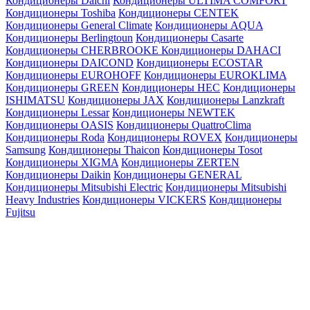
Кондиционеры Daichi
Кондиционеры ULTIMA COMFORT
Кондиционеры Toshiba
Кондиционеры CENTEK
Кондиционеры General Climate
Кондиционеры AQUA
Кондиционеры Berlingtoun
Кондиционеры Casarte
Кондиционеры CHERBROOKE
Кондиционеры DAHACI
Кондиционеры DAICOND
Кондиционеры ECOSTAR
Кондиционеры EUROHOFF
Кондиционеры EUROKLIMA
Кондиционеры GREEN
Кондиционеры HEC
Кондиционеры
ISHIMATSU
Кондиционеры JAX
Кондиционеры Lanzkraft
Кондиционеры Lessar
Кондиционеры NEWTEK
Кондиционеры OASIS
Кондиционеры QuattroClima
Кондиционеры Roda
Кондиционеры ROVEX
Кондиционеры
Samsung
Кондиционеры Thaicon
Кондиционеры Tosot
Кондиционеры XIGMA
Кондиционеры ZERTEN
Кондиционеры Daikin
Кондиционеры GENERAL
Кондиционеры Mitsubishi Electric
Кондиционеры Mitsubishi
Heavy Industries
Кондиционеры VICKERS
Кондиционеры
Fujitsu