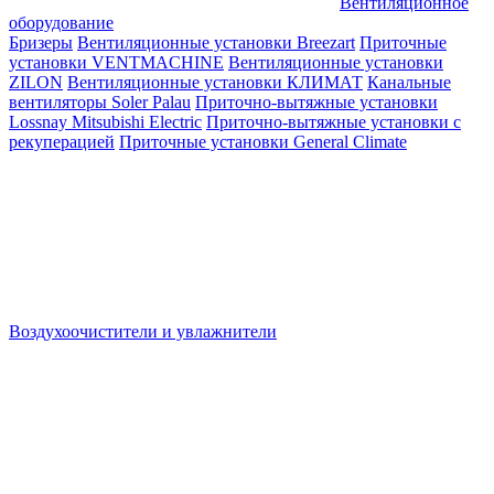
Вентиляционное
оборудование
Бризеры
Вентиляционные установки Breezart
Приточные
установки VENTMACHINE
Вентиляционные установки
ZILON
Вентиляционные установки КЛИМАТ
Канальные
вентиляторы Soler Palau
Приточно-вытяжные установки
Lossnay Mitsubishi Electric
Приточно-вытяжные установки с
рекуперацией
Приточные установки General Climate
Воздухоочистители и увлажнители