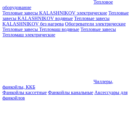
Тепловое
оборудование
Тепловые завесы KALASHNIKOV электрические
Тепловые
завесы KALASHNIKOV водяные
Тепловые завесы
KALASHNIKOV без нагрева
Обогреватели электрические
Тепловые завесы Тепломаш водяные
Тепловые завесы
Тепломаш электрические
Чиллеры,
фанкойлы, ККБ
Фанкойлы кассетные
Фанкойлы канальные
Аксессуары для
фанкойлов