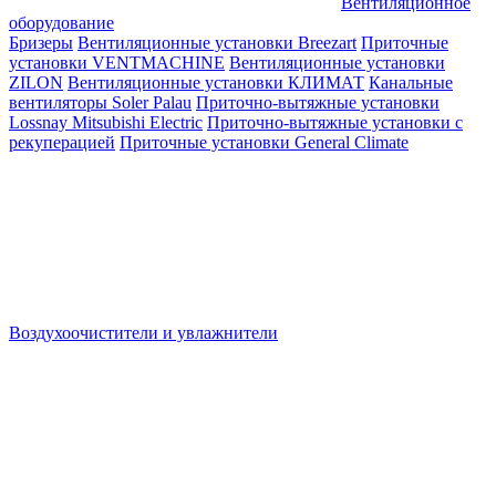
Вентиляционное
оборудование
Бризеры
Вентиляционные установки Breezart
Приточные
установки VENTMACHINE
Вентиляционные установки
ZILON
Вентиляционные установки КЛИМАТ
Канальные
вентиляторы Soler Palau
Приточно-вытяжные установки
Lossnay Mitsubishi Electric
Приточно-вытяжные установки с
рекуперацией
Приточные установки General Climate
Воздухоочистители и увлажнители