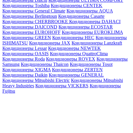
Кондиционеры Daichi
Кондиционеры ULTIMA COMFORT
Кондиционеры Toshiba
Кондиционеры CENTEK
Кондиционеры General Climate
Кондиционеры AQUA
Кондиционеры Berlingtoun
Кондиционеры Casarte
Кондиционеры CHERBROOKE
Кондиционеры DAHACI
Кондиционеры DAICOND
Кондиционеры ECOSTAR
Кондиционеры EUROHOFF
Кондиционеры EUROKLIMA
Кондиционеры GREEN
Кондиционеры HEC
Кондиционеры
ISHIMATSU
Кондиционеры JAX
Кондиционеры Lanzkraft
Кондиционеры Lessar
Кондиционеры NEWTEK
Кондиционеры OASIS
Кондиционеры QuattroClima
Кондиционеры Roda
Кондиционеры ROVEX
Кондиционеры
Samsung
Кондиционеры Thaicon
Кондиционеры Tosot
Кондиционеры XIGMA
Кондиционеры ZERTEN
Кондиционеры Daikin
Кондиционеры GENERAL
Кондиционеры Mitsubishi Electric
Кондиционеры Mitsubishi
Heavy Industries
Кондиционеры VICKERS
Кондиционеры
Fujitsu