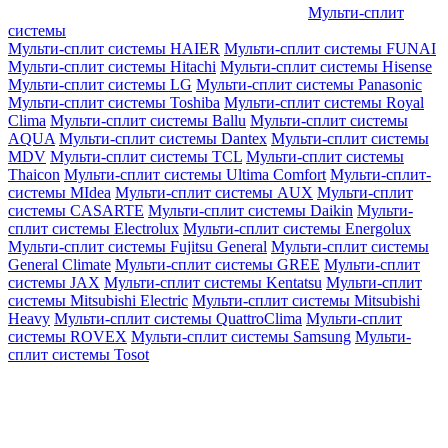
Мульти-сплит
системы
Мульти-сплит системы HAIER
Мульти-сплит системы FUNAI
Мульти-сплит системы Hitachi
Мульти-сплит системы Hisense
Мульти-сплит системы LG
Мульти-сплит системы Panasonic
Мульти-сплит системы Toshiba
Мульти-сплит системы Royal
Clima
Мульти-сплит системы Ballu
Мульти-сплит системы
AQUA
Мульти-сплит системы Dantex
Мульти-сплит системы
MDV
Мульти-сплит системы TCL
Мульти-сплит системы
Thaicon
Мульти-сплит системы Ultima Comfort
Мульти-сплит-
системы MIdea
Мульти-сплит системы AUX
Мульти-сплит
системы CASARTE
Мульти-сплит системы Daikin
Мульти-
сплит системы Electrolux
Мульти-сплит системы Energolux
Мульти-сплит системы Fujitsu General
Мульти-сплит системы
General Climate
Мульти-сплит системы GREE
Мульти-сплит
системы JAX
Мульти-сплит системы Kentatsu
Мульти-сплит
системы Mitsubishi Electric
Мульти-сплит системы Mitsubishi
Heavy
Мульти-сплит системы QuattroClima
Мульти-сплит
системы ROVEX
Мульти-сплит системы Samsung
Мульти-
сплит системы Tosot