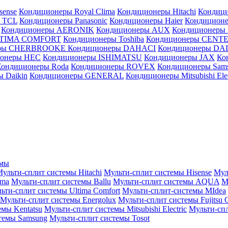
sense
Кондиционеры Royal Clima
Кондиционеры Hitachi
Кондиц
 TCL
Кондиционеры Panasonic
Кондиционеры Haier
Кондиционе
Кондиционеры AERONIK
Кондиционеры AUX
Кондиционеры 
LTIMA COMFORT
Кондиционеры Toshiba
Кондиционеры CENT
еры CHERBROOKE
Кондиционеры DAHACI
Кондиционеры D
ионеры HEC
Кондиционеры ISHIMATSU
Кондиционеры JAX
Ко
Кондиционеры Roda
Кондиционеры ROVEX
Кондиционеры Sam
 Daikin
Кондиционеры GENERAL
Кондиционеры Mitsubishi Elec
емы
ульти-сплит системы Hitachi
Мульти-сплит системы Hisense
Мул
ima
Мульти-сплит системы Ballu
Мульти-сплит системы AQUA
М
ьти-сплит системы Ultima Comfort
Мульти-сплит-системы MIdea
Мульти-сплит системы Energolux
Мульти-сплит системы Fujitsu G
емы Kentatsu
Мульти-сплит системы Mitsubishi Electric
Мульти-спл
темы Samsung
Мульти-сплит системы Tosot