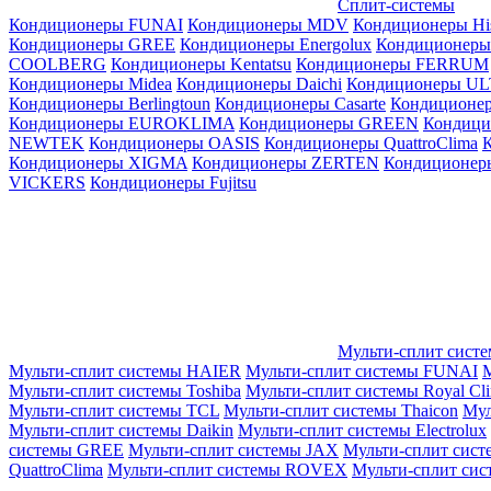
Сплит-системы
Кондиционеры FUNAI
Кондиционеры MDV
Кондиционеры Hi
Кондиционеры GREE
Кондиционеры Energolux
Кондиционеры
СOOLBERG
Кондиционеры Kentatsu
Кондиционеры FERRUM
Кондиционеры Midea
Кондиционеры Daichi
Кондиционеры U
Кондиционеры Berlingtoun
Кондиционеры Casarte
Кондицион
Кондиционеры EUROKLIMA
Кондиционеры GREEN
Кондиц
NEWTEK
Кондиционеры OASIS
Кондиционеры QuattroClima
Кондиционеры XIGMA
Кондиционеры ZERTEN
Кондиционеры
VICKERS
Кондиционеры Fujitsu
Мульти-сплит сист
Мульти-сплит системы HAIER
Мульти-сплит системы FUNAI
М
Мульти-сплит системы Toshiba
Мульти-сплит системы Royal Cl
Мульти-сплит системы TCL
Мульти-сплит системы Thaicon
Мул
Мульти-сплит системы Daikin
Мульти-сплит системы Electrolux
системы GREE
Мульти-сплит системы JAX
Мульти-сплит сист
QuattroClima
Мульти-сплит системы ROVEX
Мульти-сплит сис