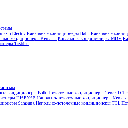
истемы
ishi Electric
Канальные кондиционеры Ballu
Канальные кондиц
ьные кондиционеры Kentatsu
Канальные кондиционеры MDV
Ка
онеры Toshiba
системы
ные кондиционеры Ballu
Потолочные кондиционеры General Clim
ционеры HISENSE
Напольно-потолочные кондиционеры Kentats
ционеры Samsung
Напольно-потолочные кондиционеры TCL
Пот