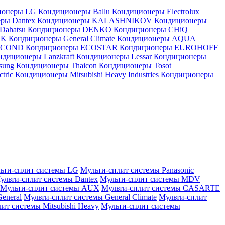
ионеры LG
Кондиционеры Ballu
Кондиционеры Electrolux
ры Dantex
Кондиционеры KALASHNIKOV
Кондиционеры
Dahatsu
Кондиционеры DENKO
Кондиционеры CHiQ
EK
Кондиционеры General Climate
Кондиционеры AQUA
AICOND
Кондиционеры ECOSTAR
Кондиционеры EUROHOFF
ндиционеры Lanzkraft
Кондиционеры Lessar
Кондиционеры
sung
Кондиционеры Thaicon
Кондиционеры Tosot
tric
Кондиционеры Mitsubishi Heavy Industries
Кондиционеры
ьти-сплит системы LG
Мульти-сплит системы Panasonic
ульти-сплит системы Dantex
Мульти-сплит системы MDV
Мульти-сплит системы AUX
Мульти-сплит системы CASARTE
eneral
Мульти-сплит системы General Climate
Мульти-сплит
ит системы Mitsubishi Heavy
Мульти-сплит системы