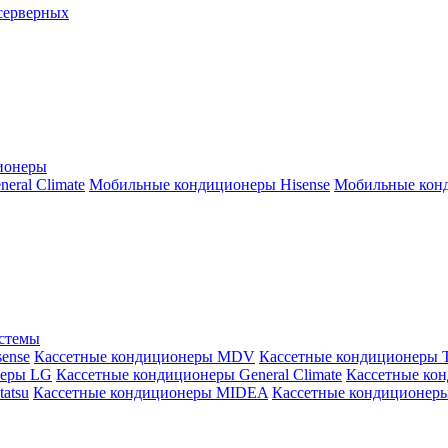
серверных
ионеры
ral Climate
Мобильные кондиционеры Hisense
Мобильные конд
истемы
ense
Кассетные кондиционеры MDV
Кассетные кондиционеры 
неры LG
Кассетные кондиционеры General Climate
Кассетные конд
atsu
Кассетные кондиционеры MIDEA
Кассетные кондиционер