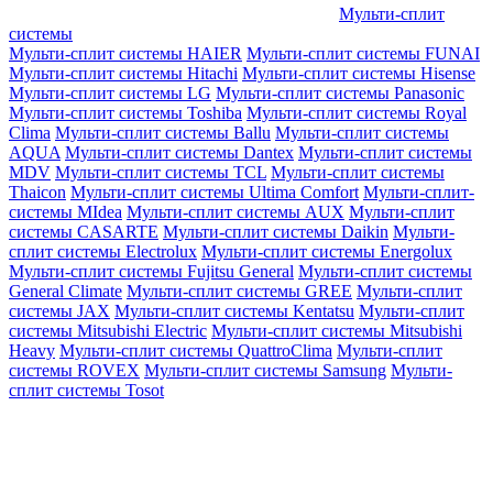
Мульти-сплит
системы
Мульти-сплит системы HAIER
Мульти-сплит системы FUNAI
Мульти-сплит системы Hitachi
Мульти-сплит системы Hisense
Мульти-сплит системы LG
Мульти-сплит системы Panasonic
Мульти-сплит системы Toshiba
Мульти-сплит системы Royal
Clima
Мульти-сплит системы Ballu
Мульти-сплит системы
AQUA
Мульти-сплит системы Dantex
Мульти-сплит системы
MDV
Мульти-сплит системы TCL
Мульти-сплит системы
Thaicon
Мульти-сплит системы Ultima Comfort
Мульти-сплит-
системы MIdea
Мульти-сплит системы AUX
Мульти-сплит
системы CASARTE
Мульти-сплит системы Daikin
Мульти-
сплит системы Electrolux
Мульти-сплит системы Energolux
Мульти-сплит системы Fujitsu General
Мульти-сплит системы
General Climate
Мульти-сплит системы GREE
Мульти-сплит
системы JAX
Мульти-сплит системы Kentatsu
Мульти-сплит
системы Mitsubishi Electric
Мульти-сплит системы Mitsubishi
Heavy
Мульти-сплит системы QuattroClima
Мульти-сплит
системы ROVEX
Мульти-сплит системы Samsung
Мульти-
сплит системы Tosot