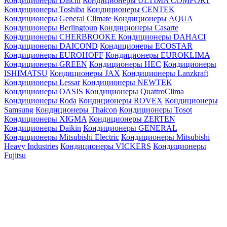
Кондиционеры Daichi
Кондиционеры ULTIMA COMFORT
Кондиционеры Toshiba
Кондиционеры CENTEK
Кондиционеры General Climate
Кондиционеры AQUA
Кондиционеры Berlingtoun
Кондиционеры Casarte
Кондиционеры CHERBROOKE
Кондиционеры DAHACI
Кондиционеры DAICOND
Кондиционеры ECOSTAR
Кондиционеры EUROHOFF
Кондиционеры EUROKLIMA
Кондиционеры GREEN
Кондиционеры HEC
Кондиционеры
ISHIMATSU
Кондиционеры JAX
Кондиционеры Lanzkraft
Кондиционеры Lessar
Кондиционеры NEWTEK
Кондиционеры OASIS
Кондиционеры QuattroClima
Кондиционеры Roda
Кондиционеры ROVEX
Кондиционеры
Samsung
Кондиционеры Thaicon
Кондиционеры Tosot
Кондиционеры XIGMA
Кондиционеры ZERTEN
Кондиционеры Daikin
Кондиционеры GENERAL
Кондиционеры Mitsubishi Electric
Кондиционеры Mitsubishi
Heavy Industries
Кондиционеры VICKERS
Кондиционеры
Fujitsu