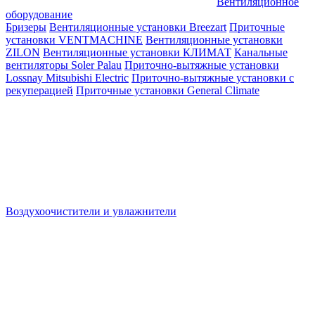
Вентиляционное
оборудование
Бризеры
Вентиляционные установки Breezart
Приточные
установки VENTMACHINE
Вентиляционные установки
ZILON
Вентиляционные установки КЛИМАТ
Канальные
вентиляторы Soler Palau
Приточно-вытяжные установки
Lossnay Mitsubishi Electric
Приточно-вытяжные установки с
рекуперацией
Приточные установки General Climate
Воздухоочистители и увлажнители