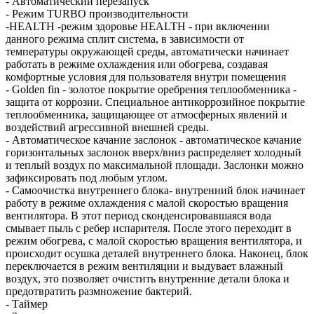
- Автоматический перезапуск
- Режим TURBO производительности
-HEALTH -режим здоровье HEALTH - при включении
данного режима сплит система, в зависимости от
температуры окружающей среды, автоматически начинает
работать в режиме охлаждения или обогрева, создавая
комфортные условия для пользователя внутри помещения
- Golden fin - золотое покрытие оребрения теплообменника -
защита от коррозии. Специальное антикоррозийное покрытие
теплообменника, защищающее от атмосферных явлений и
воздействий агрессивной внешней среды.
- Автоматическое качание заслонок - автоматическое качание
горизонтальных заслонок вверх/вниз распределяет холодный
и теплый воздух по максимальной площади. Заслонки можно
зафиксировать под любым углом.
- Самоочистка внутреннего блока- внутренний блок начинает
работу в режиме охлаждения с малой скоростью вращения
вентилятора. В этот период сконденсировавшаяся вода
смывает пыль с ребер испарителя. После этого переходит в
режим обогрева, с малой скоростью вращения вентилятора, и
происходит осушка деталей внутреннего блока. Наконец, блок
переключается в режим вентиляции и выдувает влажный
воздух, это позволяет очистить внутренние детали блока и
предотвратить размножение бактерий.
- Таймер