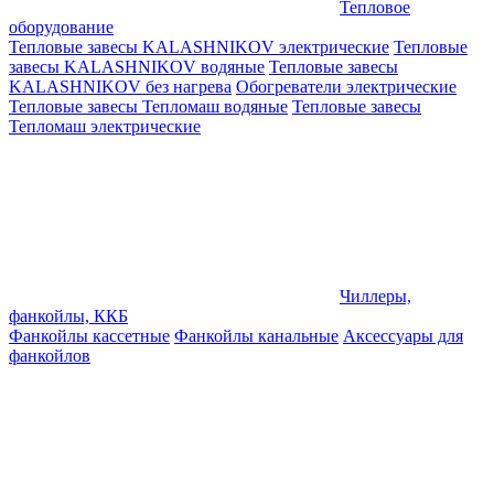
Тепловое
оборудование
Тепловые завесы KALASHNIKOV электрические
Тепловые
завесы KALASHNIKOV водяные
Тепловые завесы
KALASHNIKOV без нагрева
Обогреватели электрические
Тепловые завесы Тепломаш водяные
Тепловые завесы
Тепломаш электрические
Чиллеры,
фанкойлы, ККБ
Фанкойлы кассетные
Фанкойлы канальные
Аксессуары для
фанкойлов