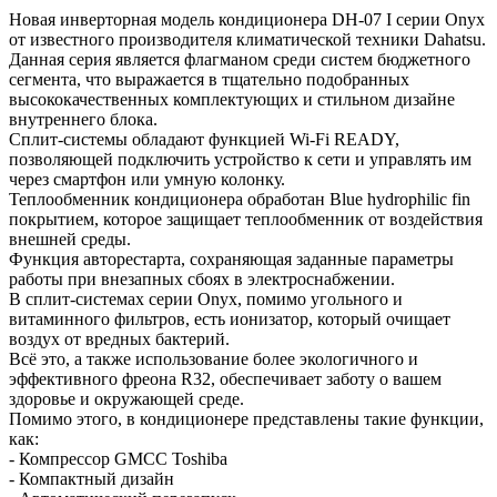
Новая инверторная модель кондиционера DH-07 I серии Onyx
от известного производителя климатической техники Dahatsu.
Данная серия является флагманом среди систем бюджетного
сегмента, что выражается в тщательно подобранных
высококачественных комплектующих и стильном дизайне
внутреннего блока.
Сплит-системы обладают функцией Wi-Fi READY,
позволяющей подключить устройство к сети и управлять им
через смартфон или умную колонку.
Теплообменник кондиционера обработан Blue hydrophilic fin
покрытием, которое защищает теплообменник от воздействия
внешней среды.
Функция авторестарта, сохраняющая заданные параметры
работы при внезапных сбоях в электроснабжении.
В сплит-системах серии Onyx, помимо угольного и
витаминного фильтров, есть ионизатор, который очищает
воздух от вредных бактерий.
Всё это, а также использование более экологичного и
эффективного фреона R32, обеспечивает заботу о вашем
здоровье и окружающей среде.
Помимо этого, в кондиционере представлены такие функции,
как:
- Компрессор GMCC Toshiba
- Компактный дизайн