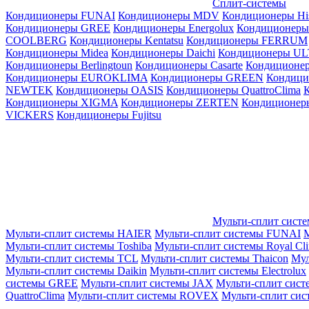
Сплит-системы
Кондиционеры FUNAI
Кондиционеры MDV
Кондиционеры Hi
Кондиционеры GREE
Кондиционеры Energolux
Кондиционеры
СOOLBERG
Кондиционеры Kentatsu
Кондиционеры FERRUM
Кондиционеры Midea
Кондиционеры Daichi
Кондиционеры U
Кондиционеры Berlingtoun
Кондиционеры Casarte
Кондицион
Кондиционеры EUROKLIMA
Кондиционеры GREEN
Кондиц
NEWTEK
Кондиционеры OASIS
Кондиционеры QuattroClima
Кондиционеры XIGMA
Кондиционеры ZERTEN
Кондиционеры
VICKERS
Кондиционеры Fujitsu
Мульти-сплит сист
Мульти-сплит системы HAIER
Мульти-сплит системы FUNAI
М
Мульти-сплит системы Toshiba
Мульти-сплит системы Royal Cl
Мульти-сплит системы TCL
Мульти-сплит системы Thaicon
Мул
Мульти-сплит системы Daikin
Мульти-сплит системы Electrolux
системы GREE
Мульти-сплит системы JAX
Мульти-сплит сист
QuattroClima
Мульти-сплит системы ROVEX
Мульти-сплит сис