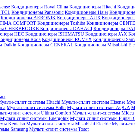
sense
Кондиционеры Royal Clima
Кондиционеры Hitachi
Кондиц
 TCL
Кондиционеры Panasonic
Кондиционеры Haier
Кондиционе
Кондиционеры AERONIK
Кондиционеры AUX
Кондиционеры 
LTIMA COMFORT
Кондиционеры Toshiba
Кондиционеры CENT
еры CHERBROOKE
Кондиционеры DAHACI
Кондиционеры D
ионеры HEC
Кондиционеры ISHIMATSU
Кондиционеры JAX
Ко
Кондиционеры Roda
Кондиционеры ROVEX
Кондиционеры Sam
 Daikin
Кондиционеры GENERAL
Кондиционеры Mitsubishi Elec
емы
ульти-сплит системы Hitachi
Мульти-сплит системы Hisense
Мул
ima
Мульти-сплит системы Ballu
Мульти-сплит системы AQUA
М
ьти-сплит системы Ultima Comfort
Мульти-сплит-системы MIdea
Мульти-сплит системы Energolux
Мульти-сплит системы Fujitsu G
емы Kentatsu
Мульти-сплит системы Mitsubishi Electric
Мульти-спл
темы Samsung
Мульти-сплит системы Tosot