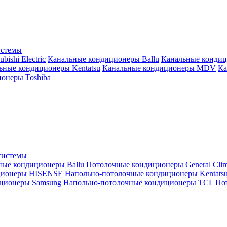
истемы
ishi Electric
Канальные кондиционеры Ballu
Канальные кондиц
ьные кондиционеры Kentatsu
Канальные кондиционеры MDV
Ка
онеры Toshiba
системы
ные кондиционеры Ballu
Потолочные кондиционеры General Clim
ционеры HISENSE
Напольно-потолочные кондиционеры Kentats
ционеры Samsung
Напольно-потолочные кондиционеры TCL
Пот