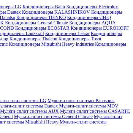
ионеры LG
Кондиционеры Ballu
Кондиционеры Electrolux
ры Dantex
Кондиционеры KALASHNIKOV
Кондиционеры
Dahatsu
Кондиционеры DENKO
Кондиционеры CHiQ
EK
Кондиционеры General Climate
Кондиционеры AQUA
AICOND
Кондиционеры ECOSTAR
Кондиционеры EUROHOFF
ндиционеры Lanzkraft
Кондиционеры Lessar
Кондиционеры
sung
Кондиционеры Thaicon
Кондиционеры Tosot
tric
Кондиционеры Mitsubishi Heavy Industries
Кондиционеры
ьти-сплит системы LG
Мульти-сплит системы Panasonic
ульти-сплит системы Dantex
Мульти-сплит системы MDV
Мульти-сплит системы AUX
Мульти-сплит системы CASARTE
eneral
Мульти-сплит системы General Climate
Мульти-сплит
ит системы Mitsubishi Heavy
Мульти-сплит системы