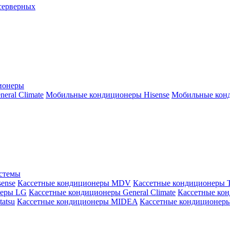
серверных
ионеры
ral Climate
Мобильные кондиционеры Hisense
Мобильные конд
истемы
ense
Кассетные кондиционеры MDV
Кассетные кондиционеры 
неры LG
Кассетные кондиционеры General Climate
Кассетные конд
atsu
Кассетные кондиционеры MIDEA
Кассетные кондиционер