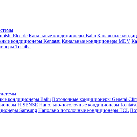
истемы
ishi Electric
Канальные кондиционеры Ballu
Канальные кондиц
ьные кондиционеры Kentatsu
Канальные кондиционеры MDV
Ка
онеры Toshiba
системы
ные кондиционеры Ballu
Потолочные кондиционеры General Clim
ционеры HISENSE
Напольно-потолочные кондиционеры Kentats
ционеры Samsung
Напольно-потолочные кондиционеры TCL
Пот