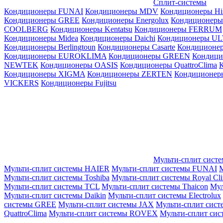
Сплит-системы
Кондиционеры FUNAI
Кондиционеры MDV
Кондиционеры Hi
Кондиционеры GREE
Кондиционеры Energolux
Кондиционеры
СOOLBERG
Кондиционеры Kentatsu
Кондиционеры FERRUM
Кондиционеры Midea
Кондиционеры Daichi
Кондиционеры U
Кондиционеры Berlingtoun
Кондиционеры Casarte
Кондицион
Кондиционеры EUROKLIMA
Кондиционеры GREEN
Кондиц
NEWTEK
Кондиционеры OASIS
Кондиционеры QuattroClima
Кондиционеры XIGMA
Кондиционеры ZERTEN
Кондиционеры
VICKERS
Кондиционеры Fujitsu
Мульти-сплит сист
Мульти-сплит системы HAIER
Мульти-сплит системы FUNAI
М
Мульти-сплит системы Toshiba
Мульти-сплит системы Royal Cl
Мульти-сплит системы TCL
Мульти-сплит системы Thaicon
Мул
Мульти-сплит системы Daikin
Мульти-сплит системы Electrolux
системы GREE
Мульти-сплит системы JAX
Мульти-сплит сист
QuattroClima
Мульти-сплит системы ROVEX
Мульти-сплит сис