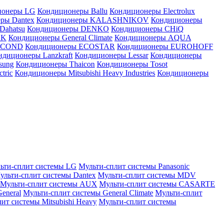
ионеры LG
Кондиционеры Ballu
Кондиционеры Electrolux
ры Dantex
Кондиционеры KALASHNIKOV
Кондиционеры
Dahatsu
Кондиционеры DENKO
Кондиционеры CHiQ
EK
Кондиционеры General Climate
Кондиционеры AQUA
AICOND
Кондиционеры ECOSTAR
Кондиционеры EUROHOFF
ндиционеры Lanzkraft
Кондиционеры Lessar
Кондиционеры
sung
Кондиционеры Thaicon
Кондиционеры Tosot
tric
Кондиционеры Mitsubishi Heavy Industries
Кондиционеры
ьти-сплит системы LG
Мульти-сплит системы Panasonic
ульти-сплит системы Dantex
Мульти-сплит системы MDV
Мульти-сплит системы AUX
Мульти-сплит системы CASARTE
eneral
Мульти-сплит системы General Climate
Мульти-сплит
ит системы Mitsubishi Heavy
Мульти-сплит системы