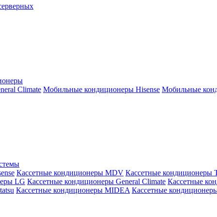
серверных
ионеры
ral Climate
Мобильные кондиционеры Hisense
Мобильные конд
истемы
ense
Кассетные кондиционеры MDV
Кассетные кондиционеры 
неры LG
Кассетные кондиционеры General Climate
Кассетные конд
atsu
Кассетные кондиционеры MIDEA
Кассетные кондиционер