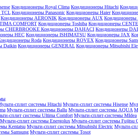
sense
Кондиционеры Royal Clima
Кондиционеры Hitachi
Кондиц
 TCL
Кондиционеры Panasonic
Кондиционеры Haier
Кондиционе
Кондиционеры AERONIK
Кондиционеры AUX
Кондиционеры 
LTIMA COMFORT
Кондиционеры Toshiba
Кондиционеры CENT
еры CHERBROOKE
Кондиционеры DAHACI
Кондиционеры D
ионеры HEC
Кондиционеры ISHIMATSU
Кондиционеры JAX
Ко
Кондиционеры Roda
Кондиционеры ROVEX
Кондиционеры Sam
 Daikin
Кондиционеры GENERAL
Кондиционеры Mitsubishi Elec
емы
ульти-сплит системы Hitachi
Мульти-сплит системы Hisense
Мул
ima
Мульти-сплит системы Ballu
Мульти-сплит системы AQUA
М
ьти-сплит системы Ultima Comfort
Мульти-сплит-системы MIdea
Мульти-сплит системы Energolux
Мульти-сплит системы Fujitsu G
емы Kentatsu
Мульти-сплит системы Mitsubishi Electric
Мульти-спл
темы Samsung
Мульти-сплит системы Tosot