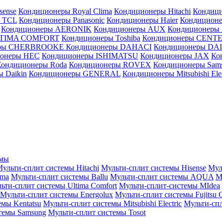
sense
Кондиционеры Royal Clima
Кондиционеры Hitachi
Кондиц
 TCL
Кондиционеры Panasonic
Кондиционеры Haier
Кондиционе
Кондиционеры AERONIK
Кондиционеры AUX
Кондиционеры 
LTIMA COMFORT
Кондиционеры Toshiba
Кондиционеры CENT
еры CHERBROOKE
Кондиционеры DAHACI
Кондиционеры D
ионеры HEC
Кондиционеры ISHIMATSU
Кондиционеры JAX
Ко
Кондиционеры Roda
Кондиционеры ROVEX
Кондиционеры Sam
 Daikin
Кондиционеры GENERAL
Кондиционеры Mitsubishi Elec
емы
ульти-сплит системы Hitachi
Мульти-сплит системы Hisense
Мул
ima
Мульти-сплит системы Ballu
Мульти-сплит системы AQUA
М
ьти-сплит системы Ultima Comfort
Мульти-сплит-системы MIdea
Мульти-сплит системы Energolux
Мульти-сплит системы Fujitsu G
емы Kentatsu
Мульти-сплит системы Mitsubishi Electric
Мульти-спл
темы Samsung
Мульти-сплит системы Tosot