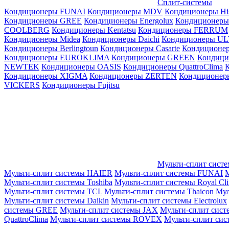
Сплит-системы
Кондиционеры FUNAI
Кондиционеры MDV
Кондиционеры Hi
Кондиционеры GREE
Кондиционеры Energolux
Кондиционеры
СOOLBERG
Кондиционеры Kentatsu
Кондиционеры FERRUM
Кондиционеры Midea
Кондиционеры Daichi
Кондиционеры U
Кондиционеры Berlingtoun
Кондиционеры Casarte
Кондицион
Кондиционеры EUROKLIMA
Кондиционеры GREEN
Кондиц
NEWTEK
Кондиционеры OASIS
Кондиционеры QuattroClima
Кондиционеры XIGMA
Кондиционеры ZERTEN
Кондиционеры
VICKERS
Кондиционеры Fujitsu
Мульти-сплит сист
Мульти-сплит системы HAIER
Мульти-сплит системы FUNAI
М
Мульти-сплит системы Toshiba
Мульти-сплит системы Royal Cl
Мульти-сплит системы TCL
Мульти-сплит системы Thaicon
Мул
Мульти-сплит системы Daikin
Мульти-сплит системы Electrolux
системы GREE
Мульти-сплит системы JAX
Мульти-сплит сист
QuattroClima
Мульти-сплит системы ROVEX
Мульти-сплит сис