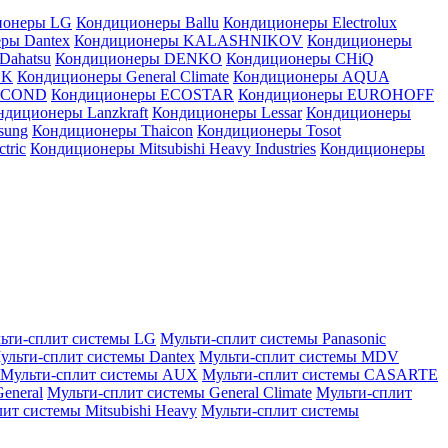
ионеры LG
Кондиционеры Ballu
Кондиционеры Electrolux
ры Dantex
Кондиционеры KALASHNIKOV
Кондиционеры
Dahatsu
Кондиционеры DENKO
Кондиционеры CHiQ
EK
Кондиционеры General Climate
Кондиционеры AQUA
AICOND
Кондиционеры ECOSTAR
Кондиционеры EUROHOFF
ндиционеры Lanzkraft
Кондиционеры Lessar
Кондиционеры
sung
Кондиционеры Thaicon
Кондиционеры Tosot
tric
Кондиционеры Mitsubishi Heavy Industries
Кондиционеры
ьти-сплит системы LG
Мульти-сплит системы Panasonic
ульти-сплит системы Dantex
Мульти-сплит системы MDV
Мульти-сплит системы AUX
Мульти-сплит системы CASARTE
eneral
Мульти-сплит системы General Climate
Мульти-сплит
ит системы Mitsubishi Heavy
Мульти-сплит системы