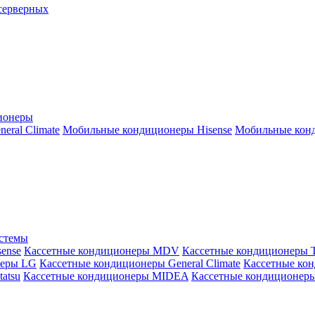
серверных
ионеры
ral Climate
Мобильные кондиционеры Hisense
Мобильные конд
истемы
ense
Кассетные кондиционеры MDV
Кассетные кондиционеры 
неры LG
Кассетные кондиционеры General Climate
Кассетные конд
atsu
Кассетные кондиционеры MIDEA
Кассетные кондиционер