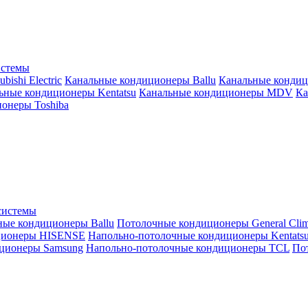
истемы
ishi Electric
Канальные кондиционеры Ballu
Канальные кондиц
ьные кондиционеры Kentatsu
Канальные кондиционеры MDV
Ка
онеры Toshiba
системы
ные кондиционеры Ballu
Потолочные кондиционеры General Clim
ционеры HISENSE
Напольно-потолочные кондиционеры Kentats
ционеры Samsung
Напольно-потолочные кондиционеры TCL
Пот