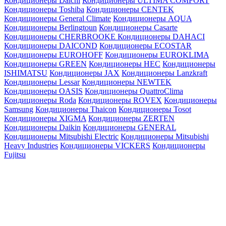
Кондиционеры Daichi
Кондиционеры ULTIMA COMFORT
Кондиционеры Toshiba
Кондиционеры CENTEK
Кондиционеры General Climate
Кондиционеры AQUA
Кондиционеры Berlingtoun
Кондиционеры Casarte
Кондиционеры CHERBROOKE
Кондиционеры DAHACI
Кондиционеры DAICOND
Кондиционеры ECOSTAR
Кондиционеры EUROHOFF
Кондиционеры EUROKLIMA
Кондиционеры GREEN
Кондиционеры HEC
Кондиционеры
ISHIMATSU
Кондиционеры JAX
Кондиционеры Lanzkraft
Кондиционеры Lessar
Кондиционеры NEWTEK
Кондиционеры OASIS
Кондиционеры QuattroClima
Кондиционеры Roda
Кондиционеры ROVEX
Кондиционеры
Samsung
Кондиционеры Thaicon
Кондиционеры Tosot
Кондиционеры XIGMA
Кондиционеры ZERTEN
Кондиционеры Daikin
Кондиционеры GENERAL
Кондиционеры Mitsubishi Electric
Кондиционеры Mitsubishi
Heavy Industries
Кондиционеры VICKERS
Кондиционеры
Fujitsu