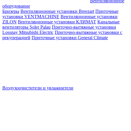
Вентиляционное
оборудование
Бризеры
Вентиляционные установки Breezart
Приточные
установки VENTMACHINE
Вентиляционные установки
ZILON
Вентиляционные установки КЛИМАТ
Канальные
вентиляторы Soler Palau
Приточно-вытяжные установки
Lossnay Mitsubishi Electric
Приточно-вытяжные установки с
рекуперацией
Приточные установки General Climate
Воздухоочистители и увлажнители