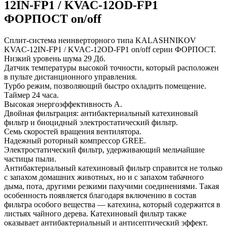
12IN-FP1 / KVAC-12OD-FP1
ФОРПОСТ on/off
Сплит-система неинверторного типа KALASHNIKOV
KVAC-12IN-FP1 / KVAC-12OD-FP1 on/off серии ФОРПОСТ.
Низкий уровень шума 29 Дб.
Датчик температуры высокой точности, который расположен
в пульте дистанционного управления.
Турбо режим, позволяющий быстро охладить помещение.
Таймер 24 часа.
Высокая энергоэффективность А.
Двойная фильтрация: антибактериальный катехиновый
фильтр и биоцидный электростатический фильтр.
Семь скоростей вращения вентилятора.
Надежный роторный компрессор GREE.
Электростатический фильтр, удерживающий мельчайшие
частицы пыли.
Антибактериальный катехиновый фильтр справится не только
с запахом домашних животных, но и с запахом табачного
дыма, пота, другими резкими пахучими соединениями. Такая
особенность появляется благодаря включению в состав
фильтра особого вещества ― катехина, который содержится в
листьях чайного дерева. Катехиновый фильтр также
оказывает антибактериальный и антисептический эффект.