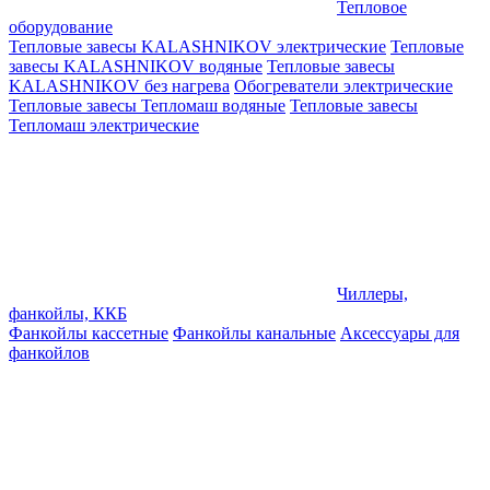
Тепловое
оборудование
Тепловые завесы KALASHNIKOV электрические
Тепловые
завесы KALASHNIKOV водяные
Тепловые завесы
KALASHNIKOV без нагрева
Обогреватели электрические
Тепловые завесы Тепломаш водяные
Тепловые завесы
Тепломаш электрические
Чиллеры,
фанкойлы, ККБ
Фанкойлы кассетные
Фанкойлы канальные
Аксессуары для
фанкойлов