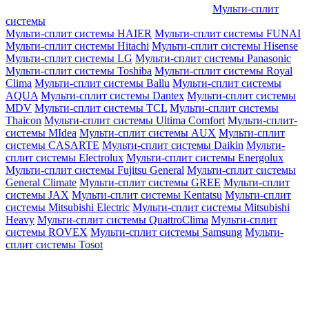
Мульти-сплит
системы
Мульти-сплит системы HAIER
Мульти-сплит системы FUNAI
Мульти-сплит системы Hitachi
Мульти-сплит системы Hisense
Мульти-сплит системы LG
Мульти-сплит системы Panasonic
Мульти-сплит системы Toshiba
Мульти-сплит системы Royal
Clima
Мульти-сплит системы Ballu
Мульти-сплит системы
AQUA
Мульти-сплит системы Dantex
Мульти-сплит системы
MDV
Мульти-сплит системы TCL
Мульти-сплит системы
Thaicon
Мульти-сплит системы Ultima Comfort
Мульти-сплит-
системы MIdea
Мульти-сплит системы AUX
Мульти-сплит
системы CASARTE
Мульти-сплит системы Daikin
Мульти-
сплит системы Electrolux
Мульти-сплит системы Energolux
Мульти-сплит системы Fujitsu General
Мульти-сплит системы
General Climate
Мульти-сплит системы GREE
Мульти-сплит
системы JAX
Мульти-сплит системы Kentatsu
Мульти-сплит
системы Mitsubishi Electric
Мульти-сплит системы Mitsubishi
Heavy
Мульти-сплит системы QuattroClima
Мульти-сплит
системы ROVEX
Мульти-сплит системы Samsung
Мульти-
сплит системы Tosot