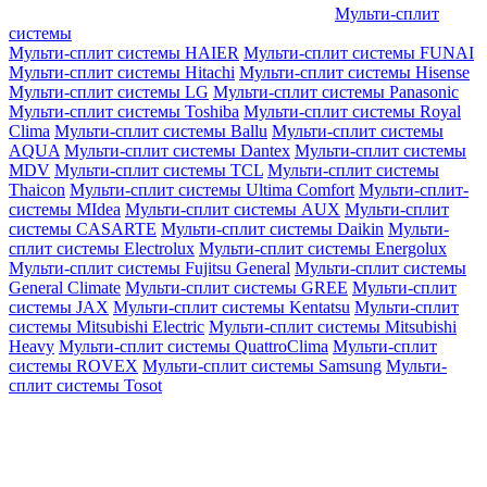
Мульти-сплит
системы
Мульти-сплит системы HAIER
Мульти-сплит системы FUNAI
Мульти-сплит системы Hitachi
Мульти-сплит системы Hisense
Мульти-сплит системы LG
Мульти-сплит системы Panasonic
Мульти-сплит системы Toshiba
Мульти-сплит системы Royal
Clima
Мульти-сплит системы Ballu
Мульти-сплит системы
AQUA
Мульти-сплит системы Dantex
Мульти-сплит системы
MDV
Мульти-сплит системы TCL
Мульти-сплит системы
Thaicon
Мульти-сплит системы Ultima Comfort
Мульти-сплит-
системы MIdea
Мульти-сплит системы AUX
Мульти-сплит
системы CASARTE
Мульти-сплит системы Daikin
Мульти-
сплит системы Electrolux
Мульти-сплит системы Energolux
Мульти-сплит системы Fujitsu General
Мульти-сплит системы
General Climate
Мульти-сплит системы GREE
Мульти-сплит
системы JAX
Мульти-сплит системы Kentatsu
Мульти-сплит
системы Mitsubishi Electric
Мульти-сплит системы Mitsubishi
Heavy
Мульти-сплит системы QuattroClima
Мульти-сплит
системы ROVEX
Мульти-сплит системы Samsung
Мульти-
сплит системы Tosot