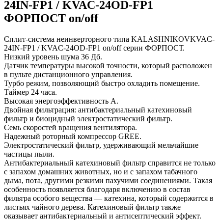
24IN-FP1 / KVAC-24OD-FP1
ФОРПОСТ on/off
Сплит-система неинверторного типа KALASHNIKOVKVAC-
24IN-FP1 / KVAC-24OD-FP1 on/off серии ФОРПОСТ.
Низкий уровень шума 36 Дб.
Датчик температуры высокой точности, который расположен
в пульте дистанционного управления.
Турбо режим, позволяющий быстро охладить помещение.
Таймер 24 часа.
Высокая энергоэффективность А.
Двойная фильтрация: антибактериальный катехиновый
фильтр и биоцидный электростатический фильтр.
Семь скоростей вращения вентилятора.
Надежный роторный компрессор GREE.
Электростатический фильтр, удерживающий мельчайшие
частицы пыли.
Антибактериальный катехиновый фильтр справится не только
с запахом домашних животных, но и с запахом табачного
дыма, пота, другими резкими пахучими соединениями. Такая
особенность появляется благодаря включению в состав
фильтра особого вещества ― катехина, который содержится в
листьях чайного дерева. Катехиновый фильтр также
оказывает антибактериальный и антисептический эффект.