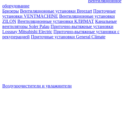
Вентиляционное
оборудование
Бризеры
Вентиляционные установки Breezart
Приточные
установки VENTMACHINE
Вентиляционные установки
ZILON
Вентиляционные установки КЛИМАТ
Канальные
вентиляторы Soler Palau
Приточно-вытяжные установки
Lossnay Mitsubishi Electric
Приточно-вытяжные установки с
рекуперацией
Приточные установки General Climate
Воздухоочистители и увлажнители