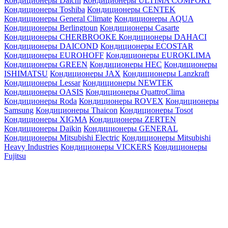
Кондиционеры Daichi
Кондиционеры ULTIMA COMFORT
Кондиционеры Toshiba
Кондиционеры CENTEK
Кондиционеры General Climate
Кондиционеры AQUA
Кондиционеры Berlingtoun
Кондиционеры Casarte
Кондиционеры CHERBROOKE
Кондиционеры DAHACI
Кондиционеры DAICOND
Кондиционеры ECOSTAR
Кондиционеры EUROHOFF
Кондиционеры EUROKLIMA
Кондиционеры GREEN
Кондиционеры HEC
Кондиционеры
ISHIMATSU
Кондиционеры JAX
Кондиционеры Lanzkraft
Кондиционеры Lessar
Кондиционеры NEWTEK
Кондиционеры OASIS
Кондиционеры QuattroClima
Кондиционеры Roda
Кондиционеры ROVEX
Кондиционеры
Samsung
Кондиционеры Thaicon
Кондиционеры Tosot
Кондиционеры XIGMA
Кондиционеры ZERTEN
Кондиционеры Daikin
Кондиционеры GENERAL
Кондиционеры Mitsubishi Electric
Кондиционеры Mitsubishi
Heavy Industries
Кондиционеры VICKERS
Кондиционеры
Fujitsu