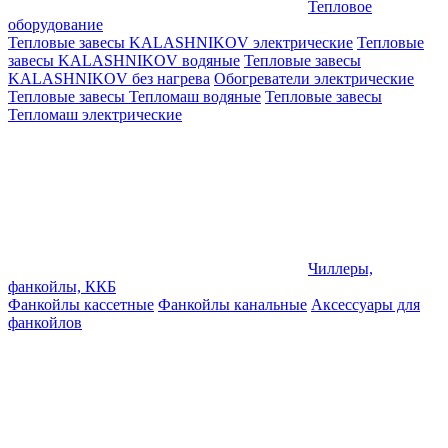
Тепловое
оборудование
Тепловые завесы KALASHNIKOV электрические
Тепловые
завесы KALASHNIKOV водяные
Тепловые завесы
KALASHNIKOV без нагрева
Обогреватели электрические
Тепловые завесы Тепломаш водяные
Тепловые завесы
Тепломаш электрические
Чиллеры,
фанкойлы, ККБ
Фанкойлы кассетные
Фанкойлы канальные
Аксессуары для
фанкойлов