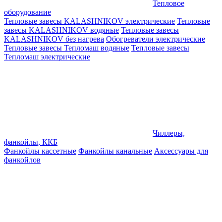
Тепловое
оборудование
Тепловые завесы KALASHNIKOV электрические
Тепловые
завесы KALASHNIKOV водяные
Тепловые завесы
KALASHNIKOV без нагрева
Обогреватели электрические
Тепловые завесы Тепломаш водяные
Тепловые завесы
Тепломаш электрические
Чиллеры,
фанкойлы, ККБ
Фанкойлы кассетные
Фанкойлы канальные
Аксессуары для
фанкойлов