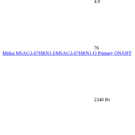
4.9
76
Midea MSAG3-07HRN1-I/MSAG3-07HRN1-O Primary ON/OFF
2340 Вт