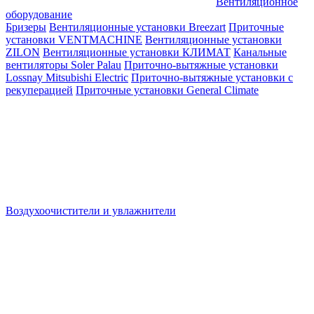
Вентиляционное
оборудование
Бризеры
Вентиляционные установки Breezart
Приточные
установки VENTMACHINE
Вентиляционные установки
ZILON
Вентиляционные установки КЛИМАТ
Канальные
вентиляторы Soler Palau
Приточно-вытяжные установки
Lossnay Mitsubishi Electric
Приточно-вытяжные установки с
рекуперацией
Приточные установки General Climate
Воздухоочистители и увлажнители