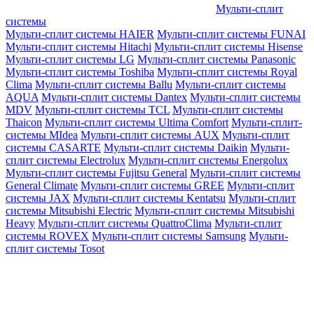
Мульти-сплит
системы
Мульти-сплит системы HAIER
Мульти-сплит системы FUNAI
Мульти-сплит системы Hitachi
Мульти-сплит системы Hisense
Мульти-сплит системы LG
Мульти-сплит системы Panasonic
Мульти-сплит системы Toshiba
Мульти-сплит системы Royal
Clima
Мульти-сплит системы Ballu
Мульти-сплит системы
AQUA
Мульти-сплит системы Dantex
Мульти-сплит системы
MDV
Мульти-сплит системы TCL
Мульти-сплит системы
Thaicon
Мульти-сплит системы Ultima Comfort
Мульти-сплит-
системы MIdea
Мульти-сплит системы AUX
Мульти-сплит
системы CASARTE
Мульти-сплит системы Daikin
Мульти-
сплит системы Electrolux
Мульти-сплит системы Energolux
Мульти-сплит системы Fujitsu General
Мульти-сплит системы
General Climate
Мульти-сплит системы GREE
Мульти-сплит
системы JAX
Мульти-сплит системы Kentatsu
Мульти-сплит
системы Mitsubishi Electric
Мульти-сплит системы Mitsubishi
Heavy
Мульти-сплит системы QuattroClima
Мульти-сплит
системы ROVEX
Мульти-сплит системы Samsung
Мульти-
сплит системы Tosot