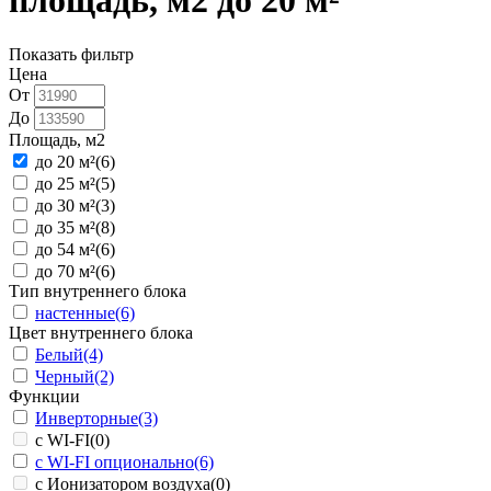
площадь, м2 до 20 м²
Показать фильтр
Цена
От
До
Площадь, м2
до 20 м²
(6)
до 25 м²
(5)
до 30 м²
(3)
до 35 м²
(8)
до 54 м²
(6)
до 70 м²
(6)
Тип внутреннего блока
настенные
(6)
Цвет внутреннего блока
Белый
(4)
Черный
(2)
Функции
Инверторные
(3)
с WI-FI
(0)
с WI-FI опционально
(6)
с Ионизатором воздуха
(0)