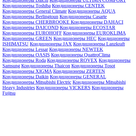
Кондиционеры Daichi
Кондиционеры ULTIMA COMFORT
Кондиционеры Toshiba
Кондиционеры CENTEK
Кондиционеры General Climate
Кондиционеры AQUA
Кондиционеры Berlingtoun
Кондиционеры Casarte
Кондиционеры CHERBROOKE
Кондиционеры DAHACI
Кондиционеры DAICOND
Кондиционеры ECOSTAR
Кондиционеры EUROHOFF
Кондиционеры EUROKLIMA
Кондиционеры GREEN
Кондиционеры HEC
Кондиционеры
ISHIMATSU
Кондиционеры JAX
Кондиционеры Lanzkraft
Кондиционеры Lessar
Кондиционеры NEWTEK
Кондиционеры OASIS
Кондиционеры QuattroClima
Кондиционеры Roda
Кондиционеры ROVEX
Кондиционеры
Samsung
Кондиционеры Thaicon
Кондиционеры Tosot
Кондиционеры XIGMA
Кондиционеры ZERTEN
Кондиционеры Daikin
Кондиционеры GENERAL
Кондиционеры Mitsubishi Electric
Кондиционеры Mitsubishi
Heavy Industries
Кондиционеры VICKERS
Кондиционеры
Fujitsu