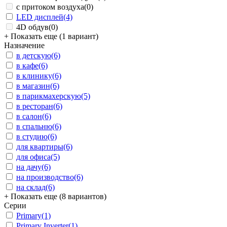
с притоком воздуха
(0)
LED дисплей
(4)
4D обдув
(0)
+ Показать еще (1 вариант)
Назначение
в детскую
(6)
в кафе
(6)
в клинику
(6)
в магазин
(6)
в парикмахерскую
(5)
в ресторан
(6)
в салон
(6)
в спальню
(6)
в студию
(6)
для квартиры
(6)
для офиса
(5)
на дачу
(6)
на производство
(6)
на склад
(6)
+ Показать еще (8 вариантов)
Серии
Primary
(1)
Primary Inverter
(1)