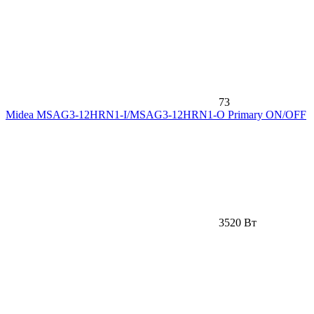
73
Midea MSAG3-12HRN1-I/MSAG3-12HRN1-O Primary ON/OFF
3520 Вт