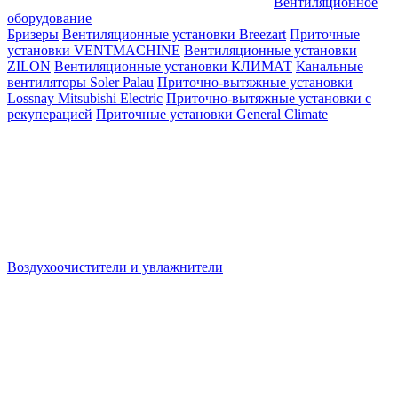
Вентиляционное
оборудование
Бризеры
Вентиляционные установки Breezart
Приточные
установки VENTMACHINE
Вентиляционные установки
ZILON
Вентиляционные установки КЛИМАТ
Канальные
вентиляторы Soler Palau
Приточно-вытяжные установки
Lossnay Mitsubishi Electric
Приточно-вытяжные установки с
рекуперацией
Приточные установки General Climate
Воздухоочистители и увлажнители