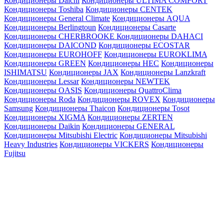
Кондиционеры Daichi
Кондиционеры ULTIMA COMFORT
Кондиционеры Toshiba
Кондиционеры CENTEK
Кондиционеры General Climate
Кондиционеры AQUA
Кондиционеры Berlingtoun
Кондиционеры Casarte
Кондиционеры CHERBROOKE
Кондиционеры DAHACI
Кондиционеры DAICOND
Кондиционеры ECOSTAR
Кондиционеры EUROHOFF
Кондиционеры EUROKLIMA
Кондиционеры GREEN
Кондиционеры HEC
Кондиционеры
ISHIMATSU
Кондиционеры JAX
Кондиционеры Lanzkraft
Кондиционеры Lessar
Кондиционеры NEWTEK
Кондиционеры OASIS
Кондиционеры QuattroClima
Кондиционеры Roda
Кондиционеры ROVEX
Кондиционеры
Samsung
Кондиционеры Thaicon
Кондиционеры Tosot
Кондиционеры XIGMA
Кондиционеры ZERTEN
Кондиционеры Daikin
Кондиционеры GENERAL
Кондиционеры Mitsubishi Electric
Кондиционеры Mitsubishi
Heavy Industries
Кондиционеры VICKERS
Кондиционеры
Fujitsu