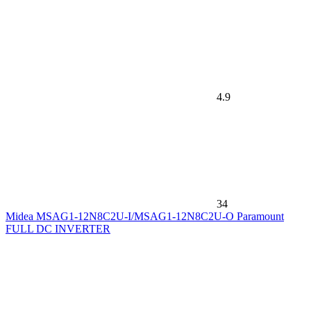
4.9
34
Midea MSAG1-12N8C2U-I/MSAG1-12N8C2U-O Paramount
FULL DC INVERTER