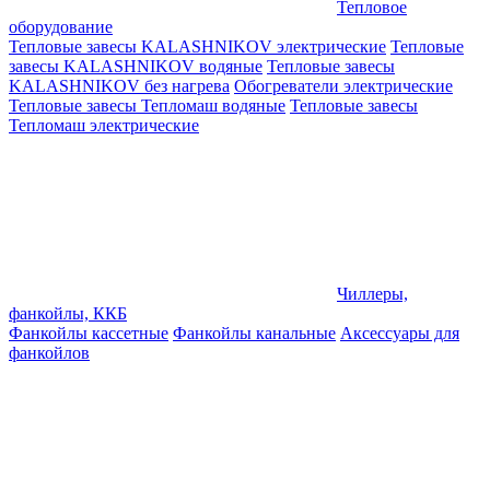
Тепловое
оборудование
Тепловые завесы KALASHNIKOV электрические
Тепловые
завесы KALASHNIKOV водяные
Тепловые завесы
KALASHNIKOV без нагрева
Обогреватели электрические
Тепловые завесы Тепломаш водяные
Тепловые завесы
Тепломаш электрические
Чиллеры,
фанкойлы, ККБ
Фанкойлы кассетные
Фанкойлы канальные
Аксессуары для
фанкойлов