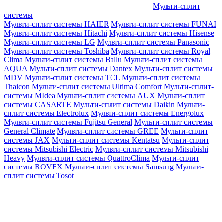
Мульти-сплит
системы
Мульти-сплит системы HAIER
Мульти-сплит системы FUNAI
Мульти-сплит системы Hitachi
Мульти-сплит системы Hisense
Мульти-сплит системы LG
Мульти-сплит системы Panasonic
Мульти-сплит системы Toshiba
Мульти-сплит системы Royal
Clima
Мульти-сплит системы Ballu
Мульти-сплит системы
AQUA
Мульти-сплит системы Dantex
Мульти-сплит системы
MDV
Мульти-сплит системы TCL
Мульти-сплит системы
Thaicon
Мульти-сплит системы Ultima Comfort
Мульти-сплит-
системы MIdea
Мульти-сплит системы AUX
Мульти-сплит
системы CASARTE
Мульти-сплит системы Daikin
Мульти-
сплит системы Electrolux
Мульти-сплит системы Energolux
Мульти-сплит системы Fujitsu General
Мульти-сплит системы
General Climate
Мульти-сплит системы GREE
Мульти-сплит
системы JAX
Мульти-сплит системы Kentatsu
Мульти-сплит
системы Mitsubishi Electric
Мульти-сплит системы Mitsubishi
Heavy
Мульти-сплит системы QuattroClima
Мульти-сплит
системы ROVEX
Мульти-сплит системы Samsung
Мульти-
сплит системы Tosot