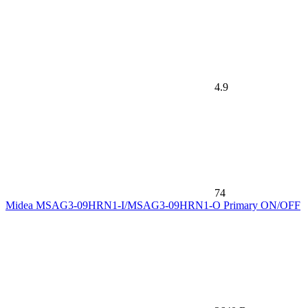
4.9
74
Midea MSAG3-09HRN1-I/MSAG3-09HRN1-O Primary ON/OFF