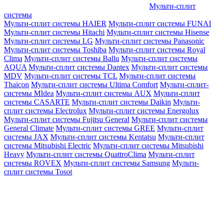
Мульти-сплит
системы
Мульти-сплит системы HAIER
Мульти-сплит системы FUNAI
Мульти-сплит системы Hitachi
Мульти-сплит системы Hisense
Мульти-сплит системы LG
Мульти-сплит системы Panasonic
Мульти-сплит системы Toshiba
Мульти-сплит системы Royal
Clima
Мульти-сплит системы Ballu
Мульти-сплит системы
AQUA
Мульти-сплит системы Dantex
Мульти-сплит системы
MDV
Мульти-сплит системы TCL
Мульти-сплит системы
Thaicon
Мульти-сплит системы Ultima Comfort
Мульти-сплит-
системы MIdea
Мульти-сплит системы AUX
Мульти-сплит
системы CASARTE
Мульти-сплит системы Daikin
Мульти-
сплит системы Electrolux
Мульти-сплит системы Energolux
Мульти-сплит системы Fujitsu General
Мульти-сплит системы
General Climate
Мульти-сплит системы GREE
Мульти-сплит
системы JAX
Мульти-сплит системы Kentatsu
Мульти-сплит
системы Mitsubishi Electric
Мульти-сплит системы Mitsubishi
Heavy
Мульти-сплит системы QuattroClima
Мульти-сплит
системы ROVEX
Мульти-сплит системы Samsung
Мульти-
сплит системы Tosot