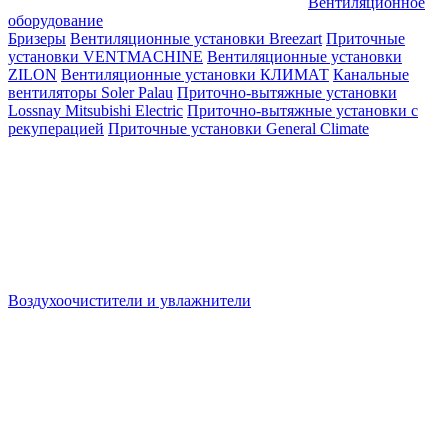
Вентиляционное
оборудование
Бризеры
Вентиляционные установки Breezart
Приточные
установки VENTMACHINE
Вентиляционные установки
ZILON
Вентиляционные установки КЛИМАТ
Канальные
вентиляторы Soler Palau
Приточно-вытяжные установки
Lossnay Mitsubishi Electric
Приточно-вытяжные установки с
рекуперацией
Приточные установки General Climate
Воздухоочистители и увлажнители