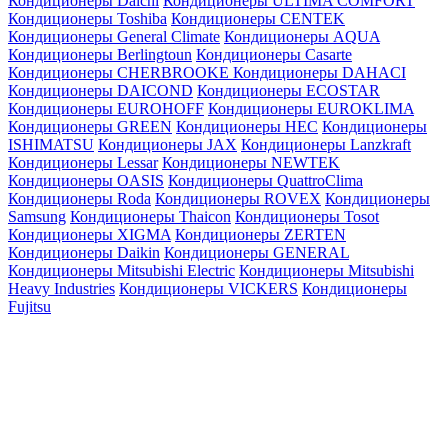
Кондиционеры Daichi
Кондиционеры ULTIMA COMFORT
Кондиционеры Toshiba
Кондиционеры CENTEK
Кондиционеры General Climate
Кондиционеры AQUA
Кондиционеры Berlingtoun
Кондиционеры Casarte
Кондиционеры CHERBROOKE
Кондиционеры DAHACI
Кондиционеры DAICOND
Кондиционеры ECOSTAR
Кондиционеры EUROHOFF
Кондиционеры EUROKLIMA
Кондиционеры GREEN
Кондиционеры HEC
Кондиционеры
ISHIMATSU
Кондиционеры JAX
Кондиционеры Lanzkraft
Кондиционеры Lessar
Кондиционеры NEWTEK
Кондиционеры OASIS
Кондиционеры QuattroClima
Кондиционеры Roda
Кондиционеры ROVEX
Кондиционеры
Samsung
Кондиционеры Thaicon
Кондиционеры Tosot
Кондиционеры XIGMA
Кондиционеры ZERTEN
Кондиционеры Daikin
Кондиционеры GENERAL
Кондиционеры Mitsubishi Electric
Кондиционеры Mitsubishi
Heavy Industries
Кондиционеры VICKERS
Кондиционеры
Fujitsu