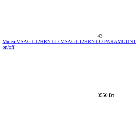
43
Midea MSAG1-12HRN1-I / MSAG1-12HRN1-O PARAMOUNT
on/off
3550 Вт