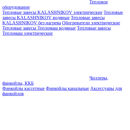
Тепловое
оборудование
Тепловые завесы KALASHNIKOV электрические
Тепловые
завесы KALASHNIKOV водяные
Тепловые завесы
KALASHNIKOV без нагрева
Обогреватели электрические
Тепловые завесы Тепломаш водяные
Тепловые завесы
Тепломаш электрические
Чиллеры,
фанкойлы, ККБ
Фанкойлы кассетные
Фанкойлы канальные
Аксессуары для
фанкойлов