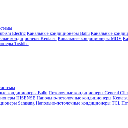
истемы
ishi Electric
Канальные кондиционеры Ballu
Канальные кондиц
ьные кондиционеры Kentatsu
Канальные кондиционеры MDV
Ка
онеры Toshiba
системы
ные кондиционеры Ballu
Потолочные кондиционеры General Clim
ционеры HISENSE
Напольно-потолочные кондиционеры Kentats
ционеры Samsung
Напольно-потолочные кондиционеры TCL
Пот