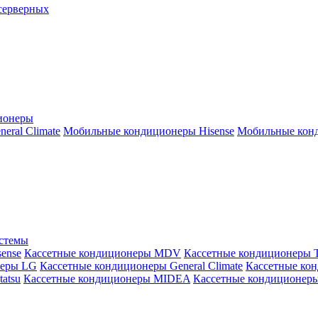
серверных
ионеры
ral Climate
Мобильные кондиционеры Hisense
Мобильные конд
истемы
ense
Кассетные кондиционеры MDV
Кассетные кондиционеры 
неры LG
Кассетные кондиционеры General Climate
Кассетные конд
atsu
Кассетные кондиционеры MIDEA
Кассетные кондиционер