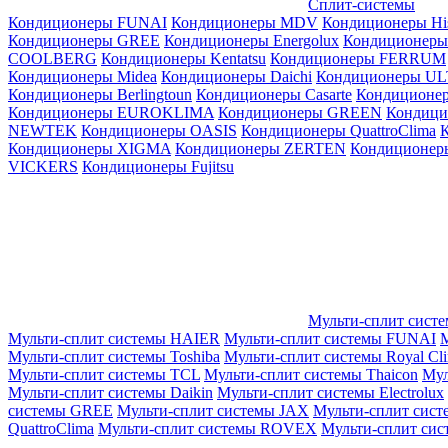
Сплит-системы
Кондиционеры FUNAI
Кондиционеры MDV
Кондиционеры Hi
Кондиционеры GREE
Кондиционеры Energolux
Кондиционеры
СOOLBERG
Кондиционеры Kentatsu
Кондиционеры FERRUM
Кондиционеры Midea
Кондиционеры Daichi
Кондиционеры U
Кондиционеры Berlingtoun
Кондиционеры Casarte
Кондицион
Кондиционеры EUROKLIMA
Кондиционеры GREEN
Кондиц
NEWTEK
Кондиционеры OASIS
Кондиционеры QuattroClima
Кондиционеры XIGMA
Кондиционеры ZERTEN
Кондиционеры
VICKERS
Кондиционеры Fujitsu
Мульти-сплит сист
Мульти-сплит системы HAIER
Мульти-сплит системы FUNAI
М
Мульти-сплит системы Toshiba
Мульти-сплит системы Royal Cl
Мульти-сплит системы TCL
Мульти-сплит системы Thaicon
Мул
Мульти-сплит системы Daikin
Мульти-сплит системы Electrolux
системы GREE
Мульти-сплит системы JAX
Мульти-сплит сист
QuattroClima
Мульти-сплит системы ROVEX
Мульти-сплит сис