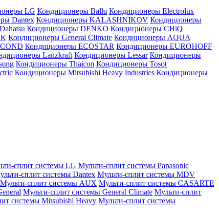
ионеры LG
Кондиционеры Ballu
Кондиционеры Electrolux
ры Dantex
Кондиционеры KALASHNIKOV
Кондиционеры
Dahatsu
Кондиционеры DENKO
Кондиционеры CHiQ
EK
Кондиционеры General Climate
Кондиционеры AQUA
AICOND
Кондиционеры ECOSTAR
Кондиционеры EUROHOFF
ндиционеры Lanzkraft
Кондиционеры Lessar
Кондиционеры
sung
Кондиционеры Thaicon
Кондиционеры Tosot
tric
Кондиционеры Mitsubishi Heavy Industries
Кондиционеры
ьти-сплит системы LG
Мульти-сплит системы Panasonic
ульти-сплит системы Dantex
Мульти-сплит системы MDV
Мульти-сплит системы AUX
Мульти-сплит системы CASARTE
eneral
Мульти-сплит системы General Climate
Мульти-сплит
ит системы Mitsubishi Heavy
Мульти-сплит системы