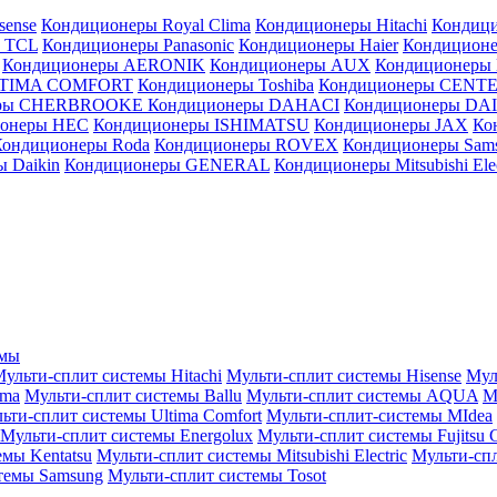
sense
Кондиционеры Royal Clima
Кондиционеры Hitachi
Кондиц
 TCL
Кондиционеры Panasonic
Кондиционеры Haier
Кондиционе
Кондиционеры AERONIK
Кондиционеры AUX
Кондиционеры 
LTIMA COMFORT
Кондиционеры Toshiba
Кондиционеры CENT
еры CHERBROOKE
Кондиционеры DAHACI
Кондиционеры D
ионеры HEC
Кондиционеры ISHIMATSU
Кондиционеры JAX
Ко
Кондиционеры Roda
Кондиционеры ROVEX
Кондиционеры Sam
 Daikin
Кондиционеры GENERAL
Кондиционеры Mitsubishi Elec
емы
ульти-сплит системы Hitachi
Мульти-сплит системы Hisense
Мул
ima
Мульти-сплит системы Ballu
Мульти-сплит системы AQUA
М
ьти-сплит системы Ultima Comfort
Мульти-сплит-системы MIdea
Мульти-сплит системы Energolux
Мульти-сплит системы Fujitsu G
емы Kentatsu
Мульти-сплит системы Mitsubishi Electric
Мульти-спл
темы Samsung
Мульти-сплит системы Tosot