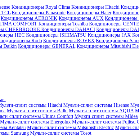
sense
Кондиционеры Royal Clima
Кондиционеры Hitachi
Кондиц
 TCL
Кондиционеры Panasonic
Кондиционеры Haier
Кондиционе
Кондиционеры AERONIK
Кондиционеры AUX
Кондиционеры 
LTIMA COMFORT
Кондиционеры Toshiba
Кондиционеры CENT
еры CHERBROOKE
Кондиционеры DAHACI
Кондиционеры D
ионеры HEC
Кондиционеры ISHIMATSU
Кондиционеры JAX
Ко
Кондиционеры Roda
Кондиционеры ROVEX
Кондиционеры Sam
 Daikin
Кондиционеры GENERAL
Кондиционеры Mitsubishi Elec
емы
ульти-сплит системы Hitachi
Мульти-сплит системы Hisense
Мул
ima
Мульти-сплит системы Ballu
Мульти-сплит системы AQUA
М
ьти-сплит системы Ultima Comfort
Мульти-сплит-системы MIdea
Мульти-сплит системы Energolux
Мульти-сплит системы Fujitsu G
емы Kentatsu
Мульти-сплит системы Mitsubishi Electric
Мульти-спл
темы Samsung
Мульти-сплит системы Tosot