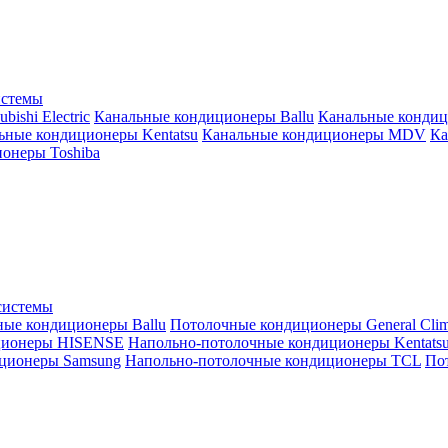
истемы
ishi Electric
Канальные кондиционеры Ballu
Канальные кондиц
ьные кондиционеры Kentatsu
Канальные кондиционеры MDV
Ка
онеры Toshiba
системы
ные кондиционеры Ballu
Потолочные кондиционеры General Clim
ционеры HISENSE
Напольно-потолочные кондиционеры Kentats
ционеры Samsung
Напольно-потолочные кондиционеры TCL
Пот