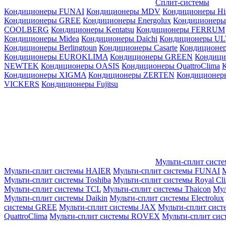
Сплит-системы
Кондиционеры FUNAI
Кондиционеры MDV
Кондиционеры Hi
Кондиционеры GREE
Кондиционеры Energolux
Кондиционеры
СOOLBERG
Кондиционеры Kentatsu
Кондиционеры FERRUM
Кондиционеры Midea
Кондиционеры Daichi
Кондиционеры U
Кондиционеры Berlingtoun
Кондиционеры Casarte
Кондицион
Кондиционеры EUROKLIMA
Кондиционеры GREEN
Кондиц
NEWTEK
Кондиционеры OASIS
Кондиционеры QuattroClima
Кондиционеры XIGMA
Кондиционеры ZERTEN
Кондиционеры
VICKERS
Кондиционеры Fujitsu
Мульти-сплит сист
Мульти-сплит системы HAIER
Мульти-сплит системы FUNAI
М
Мульти-сплит системы Toshiba
Мульти-сплит системы Royal Cl
Мульти-сплит системы TCL
Мульти-сплит системы Thaicon
Мул
Мульти-сплит системы Daikin
Мульти-сплит системы Electrolux
системы GREE
Мульти-сплит системы JAX
Мульти-сплит сист
QuattroClima
Мульти-сплит системы ROVEX
Мульти-сплит сис