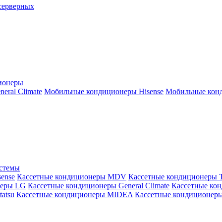
серверных
ионеры
ral Climate
Мобильные кондиционеры Hisense
Мобильные конд
истемы
ense
Кассетные кондиционеры MDV
Кассетные кондиционеры 
неры LG
Кассетные кондиционеры General Climate
Кассетные конд
atsu
Кассетные кондиционеры MIDEA
Кассетные кондиционер