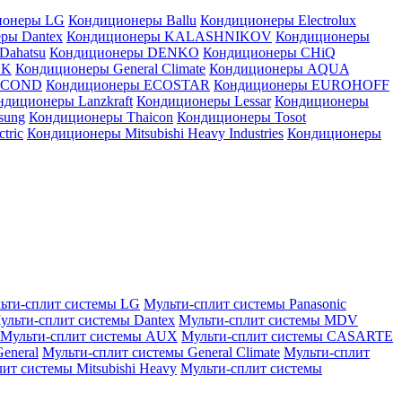
ионеры LG
Кондиционеры Ballu
Кондиционеры Electrolux
ры Dantex
Кондиционеры KALASHNIKOV
Кондиционеры
Dahatsu
Кондиционеры DENKO
Кондиционеры CHiQ
EK
Кондиционеры General Climate
Кондиционеры AQUA
AICOND
Кондиционеры ECOSTAR
Кондиционеры EUROHOFF
ндиционеры Lanzkraft
Кондиционеры Lessar
Кондиционеры
sung
Кондиционеры Thaicon
Кондиционеры Tosot
tric
Кондиционеры Mitsubishi Heavy Industries
Кондиционеры
ьти-сплит системы LG
Мульти-сплит системы Panasonic
ульти-сплит системы Dantex
Мульти-сплит системы MDV
Мульти-сплит системы AUX
Мульти-сплит системы CASARTE
eneral
Мульти-сплит системы General Climate
Мульти-сплит
ит системы Mitsubishi Heavy
Мульти-сплит системы