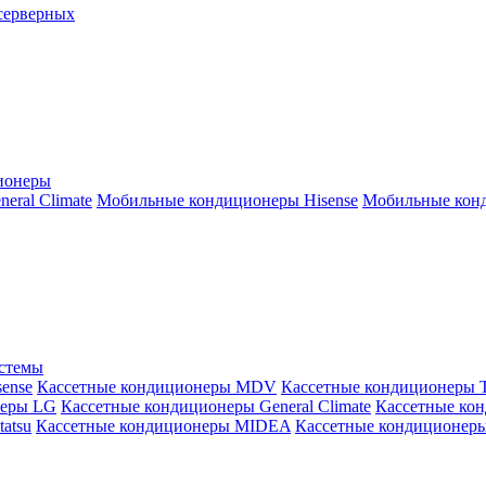
серверных
ионеры
ral Climate
Мобильные кондиционеры Hisense
Мобильные конд
истемы
ense
Кассетные кондиционеры MDV
Кассетные кондиционеры 
неры LG
Кассетные кондиционеры General Climate
Кассетные конд
atsu
Кассетные кондиционеры MIDEA
Кассетные кондиционер