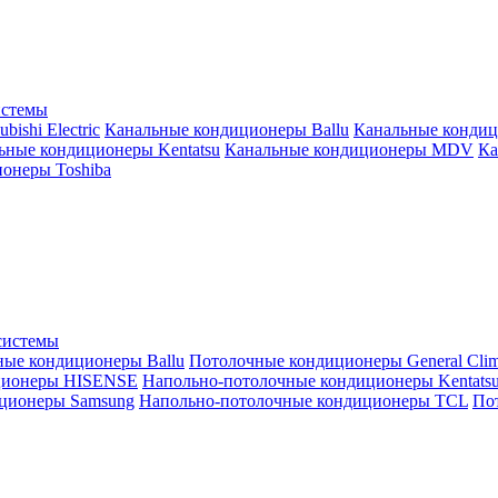
истемы
ishi Electric
Канальные кондиционеры Ballu
Канальные кондиц
ьные кондиционеры Kentatsu
Канальные кондиционеры MDV
Ка
онеры Toshiba
системы
ные кондиционеры Ballu
Потолочные кондиционеры General Clim
ционеры HISENSE
Напольно-потолочные кондиционеры Kentats
ционеры Samsung
Напольно-потолочные кондиционеры TCL
Пот