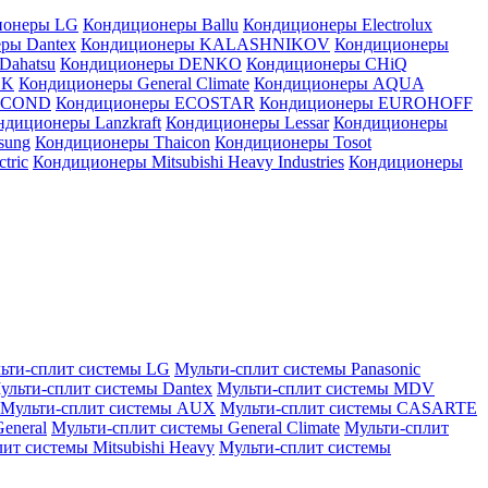
ионеры LG
Кондиционеры Ballu
Кондиционеры Electrolux
ры Dantex
Кондиционеры KALASHNIKOV
Кондиционеры
Dahatsu
Кондиционеры DENKO
Кондиционеры CHiQ
EK
Кондиционеры General Climate
Кондиционеры AQUA
AICOND
Кондиционеры ECOSTAR
Кондиционеры EUROHOFF
ндиционеры Lanzkraft
Кондиционеры Lessar
Кондиционеры
sung
Кондиционеры Thaicon
Кондиционеры Tosot
tric
Кондиционеры Mitsubishi Heavy Industries
Кондиционеры
ьти-сплит системы LG
Мульти-сплит системы Panasonic
ульти-сплит системы Dantex
Мульти-сплит системы MDV
Мульти-сплит системы AUX
Мульти-сплит системы CASARTE
eneral
Мульти-сплит системы General Climate
Мульти-сплит
ит системы Mitsubishi Heavy
Мульти-сплит системы