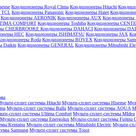
sense
Кондиционеры Royal Clima
Кондиционеры Hitachi
Кондиц
 TCL
Кондиционеры Panasonic
Кондиционеры Haier
Кондиционе
Кондиционеры AERONIK
Кондиционеры AUX
Кондиционеры 
LTIMA COMFORT
Кондиционеры Toshiba
Кондиционеры CENT
еры CHERBROOKE
Кондиционеры DAHACI
Кондиционеры D
ионеры HEC
Кондиционеры ISHIMATSU
Кондиционеры JAX
Ко
Кондиционеры Roda
Кондиционеры ROVEX
Кондиционеры Sam
 Daikin
Кондиционеры GENERAL
Кондиционеры Mitsubishi Elec
емы
ульти-сплит системы Hitachi
Мульти-сплит системы Hisense
Мул
ima
Мульти-сплит системы Ballu
Мульти-сплит системы AQUA
М
ьти-сплит системы Ultima Comfort
Мульти-сплит-системы MIdea
Мульти-сплит системы Energolux
Мульти-сплит системы Fujitsu G
емы Kentatsu
Мульти-сплит системы Mitsubishi Electric
Мульти-спл
темы Samsung
Мульти-сплит системы Tosot