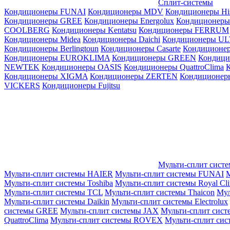
Сплит-системы
Кондиционеры FUNAI
Кондиционеры MDV
Кондиционеры Hi
Кондиционеры GREE
Кондиционеры Energolux
Кондиционеры
СOOLBERG
Кондиционеры Kentatsu
Кондиционеры FERRUM
Кондиционеры Midea
Кондиционеры Daichi
Кондиционеры U
Кондиционеры Berlingtoun
Кондиционеры Casarte
Кондицион
Кондиционеры EUROKLIMA
Кондиционеры GREEN
Кондиц
NEWTEK
Кондиционеры OASIS
Кондиционеры QuattroClima
Кондиционеры XIGMA
Кондиционеры ZERTEN
Кондиционеры
VICKERS
Кондиционеры Fujitsu
Мульти-сплит сист
Мульти-сплит системы HAIER
Мульти-сплит системы FUNAI
М
Мульти-сплит системы Toshiba
Мульти-сплит системы Royal Cl
Мульти-сплит системы TCL
Мульти-сплит системы Thaicon
Мул
Мульти-сплит системы Daikin
Мульти-сплит системы Electrolux
системы GREE
Мульти-сплит системы JAX
Мульти-сплит сист
QuattroClima
Мульти-сплит системы ROVEX
Мульти-сплит сис