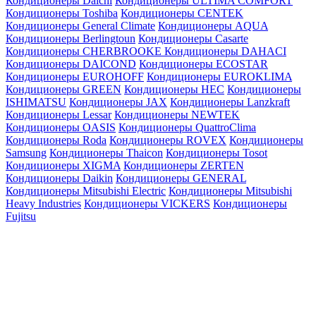
Кондиционеры Daichi
Кондиционеры ULTIMA COMFORT
Кондиционеры Toshiba
Кондиционеры CENTEK
Кондиционеры General Climate
Кондиционеры AQUA
Кондиционеры Berlingtoun
Кондиционеры Casarte
Кондиционеры CHERBROOKE
Кондиционеры DAHACI
Кондиционеры DAICOND
Кондиционеры ECOSTAR
Кондиционеры EUROHOFF
Кондиционеры EUROKLIMA
Кондиционеры GREEN
Кондиционеры HEC
Кондиционеры
ISHIMATSU
Кондиционеры JAX
Кондиционеры Lanzkraft
Кондиционеры Lessar
Кондиционеры NEWTEK
Кондиционеры OASIS
Кондиционеры QuattroClima
Кондиционеры Roda
Кондиционеры ROVEX
Кондиционеры
Samsung
Кондиционеры Thaicon
Кондиционеры Tosot
Кондиционеры XIGMA
Кондиционеры ZERTEN
Кондиционеры Daikin
Кондиционеры GENERAL
Кондиционеры Mitsubishi Electric
Кондиционеры Mitsubishi
Heavy Industries
Кондиционеры VICKERS
Кондиционеры
Fujitsu