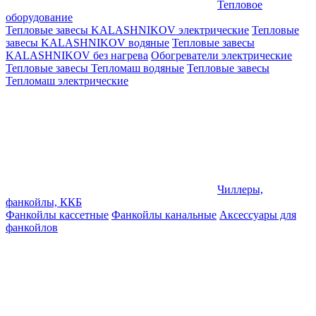
Тепловое
оборудование
Тепловые завесы KALASHNIKOV электрические
Тепловые
завесы KALASHNIKOV водяные
Тепловые завесы
KALASHNIKOV без нагрева
Обогреватели электрические
Тепловые завесы Тепломаш водяные
Тепловые завесы
Тепломаш электрические
Чиллеры,
фанкойлы, ККБ
Фанкойлы кассетные
Фанкойлы канальные
Аксессуары для
фанкойлов