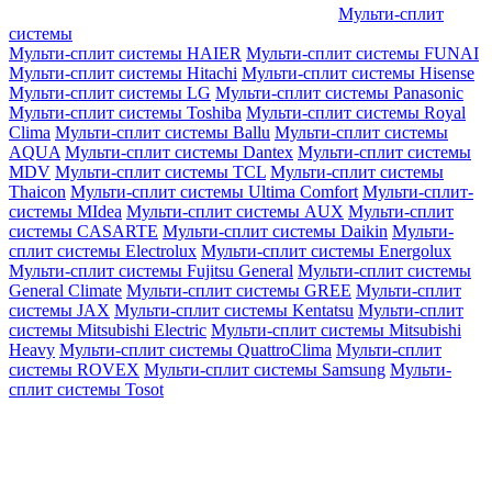
Мульти-сплит
системы
Мульти-сплит системы HAIER
Мульти-сплит системы FUNAI
Мульти-сплит системы Hitachi
Мульти-сплит системы Hisense
Мульти-сплит системы LG
Мульти-сплит системы Panasonic
Мульти-сплит системы Toshiba
Мульти-сплит системы Royal
Clima
Мульти-сплит системы Ballu
Мульти-сплит системы
AQUA
Мульти-сплит системы Dantex
Мульти-сплит системы
MDV
Мульти-сплит системы TCL
Мульти-сплит системы
Thaicon
Мульти-сплит системы Ultima Comfort
Мульти-сплит-
системы MIdea
Мульти-сплит системы AUX
Мульти-сплит
системы CASARTE
Мульти-сплит системы Daikin
Мульти-
сплит системы Electrolux
Мульти-сплит системы Energolux
Мульти-сплит системы Fujitsu General
Мульти-сплит системы
General Climate
Мульти-сплит системы GREE
Мульти-сплит
системы JAX
Мульти-сплит системы Kentatsu
Мульти-сплит
системы Mitsubishi Electric
Мульти-сплит системы Mitsubishi
Heavy
Мульти-сплит системы QuattroClima
Мульти-сплит
системы ROVEX
Мульти-сплит системы Samsung
Мульти-
сплит системы Tosot