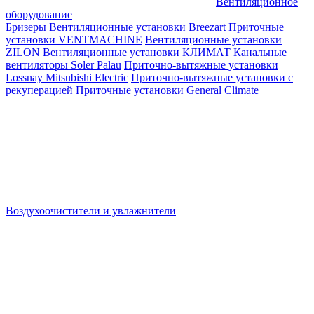
Вентиляционное
оборудование
Бризеры
Вентиляционные установки Breezart
Приточные
установки VENTMACHINE
Вентиляционные установки
ZILON
Вентиляционные установки КЛИМАТ
Канальные
вентиляторы Soler Palau
Приточно-вытяжные установки
Lossnay Mitsubishi Electric
Приточно-вытяжные установки с
рекуперацией
Приточные установки General Climate
Воздухоочистители и увлажнители