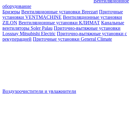
Вентиляционное
оборудование
Бризеры
Вентиляционные установки Breezart
Приточные
установки VENTMACHINE
Вентиляционные установки
ZILON
Вентиляционные установки КЛИМАТ
Канальные
вентиляторы Soler Palau
Приточно-вытяжные установки
Lossnay Mitsubishi Electric
Приточно-вытяжные установки с
рекуперацией
Приточные установки General Climate
Воздухоочистители и увлажнители