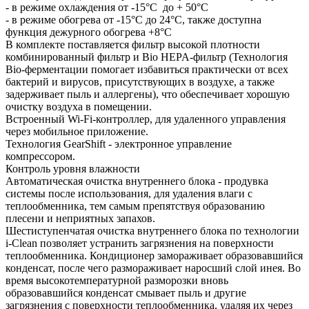
- в режиме охлаждения от -15°С до + 50°С
- в режиме обогрева от -15°С до 24°С, также доступна
функция дежурного обогрева +8°С
В комплекте поставляется фильтр высокой плотности
комбинированный фильтр и Bio HEPA-фильтр (Технология
Bio-ферментации помогает избавиться практически от всех
бактерий и вирусов, присутствующих в воздухе, а также
задерживает пыль и аллергены), что обеспечивает хорошую
очистку воздуха в помещении.
Встроенный Wi-Fi-контроллер, для удаленного управления
через мобильное приложение.
Технология GearShift - электронное управление
компрессором.
Контроль уровня влажности
Автоматическая очистка внутреннего блока - продувка
системы после использования, для удаления влаги с
теплообменника, тем самым препятствуя образованию
плесени и неприятных запахов.
Шестиступенчатая очистка внутреннего блока по технологии
i-Clean позволяет устранить загрязнения на поверхности
теплообменника. Кондиционер замораживает образовавшийся
конденсат, после чего размораживает наросший слой инея. Во
время высокотемпературной разморозки вновь
образовавшийся конденсат смывает пыль и другие
загрязнения с поверхности теплообменника, удаляя их через