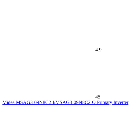
4.9
45
Midea MSAG3-09N8C2-I/MSAG3-09N8C2-O Primary Inverter