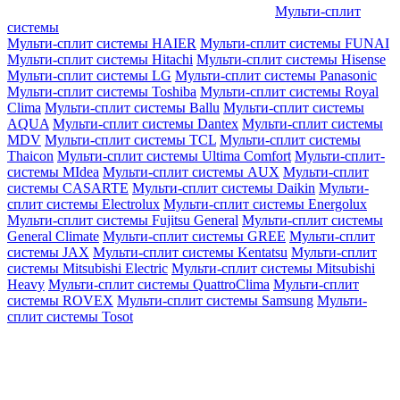
Мульти-сплит
системы
Мульти-сплит системы HAIER
Мульти-сплит системы FUNAI
Мульти-сплит системы Hitachi
Мульти-сплит системы Hisense
Мульти-сплит системы LG
Мульти-сплит системы Panasonic
Мульти-сплит системы Toshiba
Мульти-сплит системы Royal
Clima
Мульти-сплит системы Ballu
Мульти-сплит системы
AQUA
Мульти-сплит системы Dantex
Мульти-сплит системы
MDV
Мульти-сплит системы TCL
Мульти-сплит системы
Thaicon
Мульти-сплит системы Ultima Comfort
Мульти-сплит-
системы MIdea
Мульти-сплит системы AUX
Мульти-сплит
системы CASARTE
Мульти-сплит системы Daikin
Мульти-
сплит системы Electrolux
Мульти-сплит системы Energolux
Мульти-сплит системы Fujitsu General
Мульти-сплит системы
General Climate
Мульти-сплит системы GREE
Мульти-сплит
системы JAX
Мульти-сплит системы Kentatsu
Мульти-сплит
системы Mitsubishi Electric
Мульти-сплит системы Mitsubishi
Heavy
Мульти-сплит системы QuattroClima
Мульти-сплит
системы ROVEX
Мульти-сплит системы Samsung
Мульти-
сплит системы Tosot