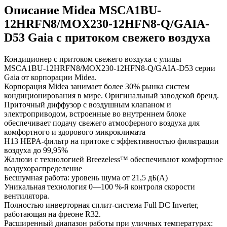
Описание Midea MSCA1BU-
12HRFN8/MOX230-12HFN8-Q/GAIA-
D53 Gaia с притоком свежего воздуха
Кондиционер с притоком свежего воздуха с улицы
MSCA1BU-12HRFN8/MOX230-12HFN8-Q/GAIA-D53 серии
Gaia от корпорации Midea.
Корпорация Midea занимает более 30% рынка систем
кондиционирования в мире. Оригинальный заводской бренд.
Приточный диффузор с воздушным клапаном и
электроприводом, встроенные во внутреннем блоке
обеспечивает подачу свежего атмосферного воздуха для
комфортного и здорового микроклимата
H13 HEPA-фильтр на притоке с эффективностью фильтрации
воздуха до 99,95%
Жалюзи с технологией Breezeless™ обеспечивают комфортное
воздухораспределение
Бесшумная работа: уровень шума от 21,5 дБ(А)
Уникальная технология 0—100 %-й контроля скорости
вентилятора.
Полностью инверторная сплит-система Full DC Inverter,
работающая на фреоне R32.
Расширенный диапазон работы при уличных температурах: