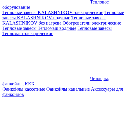
Тепловое
оборудование
Тепловые завесы KALASHNIKOV электрические
Тепловые
завесы KALASHNIKOV водяные
Тепловые завесы
KALASHNIKOV без нагрева
Обогреватели электрические
Тепловые завесы Тепломаш водяные
Тепловые завесы
Тепломаш электрические
Чиллеры,
фанкойлы, ККБ
Фанкойлы кассетные
Фанкойлы канальные
Аксессуары для
фанкойлов