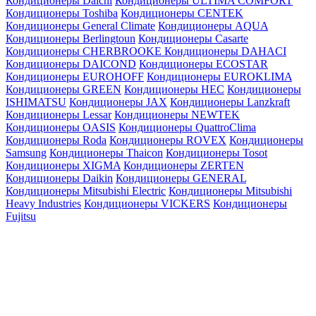
Кондиционеры Daichi
Кондиционеры ULTIMA COMFORT
Кондиционеры Toshiba
Кондиционеры CENTEK
Кондиционеры General Climate
Кондиционеры AQUA
Кондиционеры Berlingtoun
Кондиционеры Casarte
Кондиционеры CHERBROOKE
Кондиционеры DAHACI
Кондиционеры DAICOND
Кондиционеры ECOSTAR
Кондиционеры EUROHOFF
Кондиционеры EUROKLIMA
Кондиционеры GREEN
Кондиционеры HEC
Кондиционеры
ISHIMATSU
Кондиционеры JAX
Кондиционеры Lanzkraft
Кондиционеры Lessar
Кондиционеры NEWTEK
Кондиционеры OASIS
Кондиционеры QuattroClima
Кондиционеры Roda
Кондиционеры ROVEX
Кондиционеры
Samsung
Кондиционеры Thaicon
Кондиционеры Tosot
Кондиционеры XIGMA
Кондиционеры ZERTEN
Кондиционеры Daikin
Кондиционеры GENERAL
Кондиционеры Mitsubishi Electric
Кондиционеры Mitsubishi
Heavy Industries
Кондиционеры VICKERS
Кондиционеры
Fujitsu