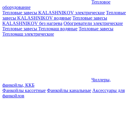
Тепловое
оборудование
Тепловые завесы KALASHNIKOV электрические
Тепловые
завесы KALASHNIKOV водяные
Тепловые завесы
KALASHNIKOV без нагрева
Обогреватели электрические
Тепловые завесы Тепломаш водяные
Тепловые завесы
Тепломаш электрические
Чиллеры,
фанкойлы, ККБ
Фанкойлы кассетные
Фанкойлы канальные
Аксессуары для
фанкойлов