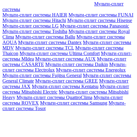
Мульти-сплит
системы
Мульти-сплит системы HAIER
Мульти-сплит системы FUNAI
Мульти-сплит системы Hitachi
Мульти-сплит системы Hisense
Мульти-сплит системы LG
Мульти-сплит системы Panasonic
Мульти-сплит системы Toshiba
Мульти-сплит системы Royal
Clima
Мульти-сплит системы Ballu
Мульти-сплит системы
AQUA
Мульти-сплит системы Dantex
Мульти-сплит системы
MDV
Мульти-сплит системы TCL
Мульти-сплит системы
Thaicon
Мульти-сплит системы Ultima Comfort
Мульти-сплит-
системы MIdea
Мульти-сплит системы AUX
Мульти-сплит
системы CASARTE
Мульти-сплит системы Daikin
Мульти-
сплит системы Electrolux
Мульти-сплит системы Energolux
Мульти-сплит системы Fujitsu General
Мульти-сплит системы
General Climate
Мульти-сплит системы GREE
Мульти-сплит
системы JAX
Мульти-сплит системы Kentatsu
Мульти-сплит
системы Mitsubishi Electric
Мульти-сплит системы Mitsubishi
Heavy
Мульти-сплит системы QuattroClima
Мульти-сплит
системы ROVEX
Мульти-сплит системы Samsung
Мульти-
сплит системы Tosot