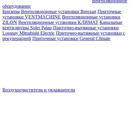
Вентиляционное
оборудование
Бризеры
Вентиляционные установки Breezart
Приточные
установки VENTMACHINE
Вентиляционные установки
ZILON
Вентиляционные установки КЛИМАТ
Канальные
вентиляторы Soler Palau
Приточно-вытяжные установки
Lossnay Mitsubishi Electric
Приточно-вытяжные установки с
рекуперацией
Приточные установки General Climate
Воздухоочистители и увлажнители