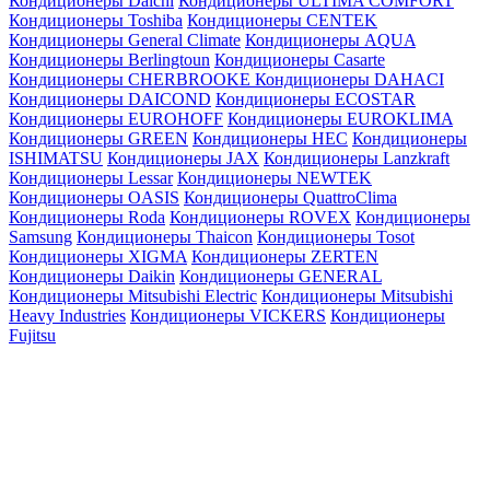
Кондиционеры Daichi
Кондиционеры ULTIMA COMFORT
Кондиционеры Toshiba
Кондиционеры CENTEK
Кондиционеры General Climate
Кондиционеры AQUA
Кондиционеры Berlingtoun
Кондиционеры Casarte
Кондиционеры CHERBROOKE
Кондиционеры DAHACI
Кондиционеры DAICOND
Кондиционеры ECOSTAR
Кондиционеры EUROHOFF
Кондиционеры EUROKLIMA
Кондиционеры GREEN
Кондиционеры HEC
Кондиционеры
ISHIMATSU
Кондиционеры JAX
Кондиционеры Lanzkraft
Кондиционеры Lessar
Кондиционеры NEWTEK
Кондиционеры OASIS
Кондиционеры QuattroClima
Кондиционеры Roda
Кондиционеры ROVEX
Кондиционеры
Samsung
Кондиционеры Thaicon
Кондиционеры Tosot
Кондиционеры XIGMA
Кондиционеры ZERTEN
Кондиционеры Daikin
Кондиционеры GENERAL
Кондиционеры Mitsubishi Electric
Кондиционеры Mitsubishi
Heavy Industries
Кондиционеры VICKERS
Кондиционеры
Fujitsu