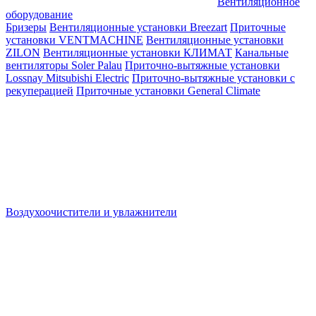
Вентиляционное
оборудование
Бризеры
Вентиляционные установки Breezart
Приточные
установки VENTMACHINE
Вентиляционные установки
ZILON
Вентиляционные установки КЛИМАТ
Канальные
вентиляторы Soler Palau
Приточно-вытяжные установки
Lossnay Mitsubishi Electric
Приточно-вытяжные установки с
рекуперацией
Приточные установки General Climate
Воздухоочистители и увлажнители