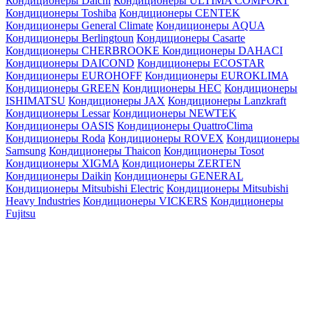
Кондиционеры Daichi
Кондиционеры ULTIMA COMFORT
Кондиционеры Toshiba
Кондиционеры CENTEK
Кондиционеры General Climate
Кондиционеры AQUA
Кондиционеры Berlingtoun
Кондиционеры Casarte
Кондиционеры CHERBROOKE
Кондиционеры DAHACI
Кондиционеры DAICOND
Кондиционеры ECOSTAR
Кондиционеры EUROHOFF
Кондиционеры EUROKLIMA
Кондиционеры GREEN
Кондиционеры HEC
Кондиционеры
ISHIMATSU
Кондиционеры JAX
Кондиционеры Lanzkraft
Кондиционеры Lessar
Кондиционеры NEWTEK
Кондиционеры OASIS
Кондиционеры QuattroClima
Кондиционеры Roda
Кондиционеры ROVEX
Кондиционеры
Samsung
Кондиционеры Thaicon
Кондиционеры Tosot
Кондиционеры XIGMA
Кондиционеры ZERTEN
Кондиционеры Daikin
Кондиционеры GENERAL
Кондиционеры Mitsubishi Electric
Кондиционеры Mitsubishi
Heavy Industries
Кондиционеры VICKERS
Кондиционеры
Fujitsu