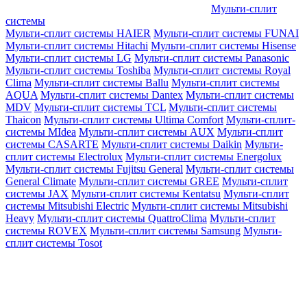
Мульти-сплит
системы
Мульти-сплит системы HAIER
Мульти-сплит системы FUNAI
Мульти-сплит системы Hitachi
Мульти-сплит системы Hisense
Мульти-сплит системы LG
Мульти-сплит системы Panasonic
Мульти-сплит системы Toshiba
Мульти-сплит системы Royal
Clima
Мульти-сплит системы Ballu
Мульти-сплит системы
AQUA
Мульти-сплит системы Dantex
Мульти-сплит системы
MDV
Мульти-сплит системы TCL
Мульти-сплит системы
Thaicon
Мульти-сплит системы Ultima Comfort
Мульти-сплит-
системы MIdea
Мульти-сплит системы AUX
Мульти-сплит
системы CASARTE
Мульти-сплит системы Daikin
Мульти-
сплит системы Electrolux
Мульти-сплит системы Energolux
Мульти-сплит системы Fujitsu General
Мульти-сплит системы
General Climate
Мульти-сплит системы GREE
Мульти-сплит
системы JAX
Мульти-сплит системы Kentatsu
Мульти-сплит
системы Mitsubishi Electric
Мульти-сплит системы Mitsubishi
Heavy
Мульти-сплит системы QuattroClima
Мульти-сплит
системы ROVEX
Мульти-сплит системы Samsung
Мульти-
сплит системы Tosot