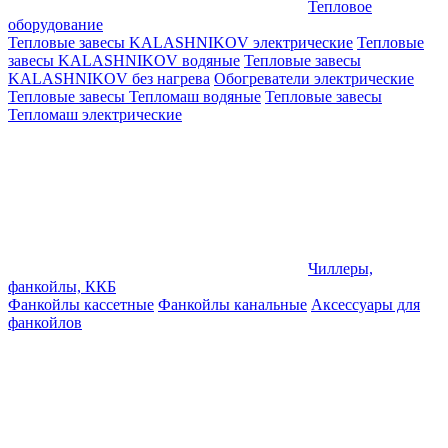
Тепловое
оборудование
Тепловые завесы KALASHNIKOV электрические
Тепловые
завесы KALASHNIKOV водяные
Тепловые завесы
KALASHNIKOV без нагрева
Обогреватели электрические
Тепловые завесы Тепломаш водяные
Тепловые завесы
Тепломаш электрические
Чиллеры,
фанкойлы, ККБ
Фанкойлы кассетные
Фанкойлы канальные
Аксессуары для
фанкойлов