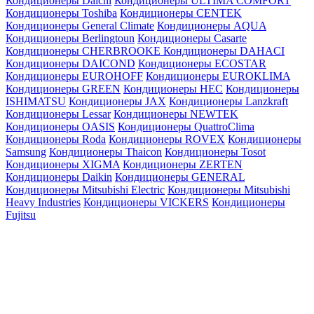
Кондиционеры Daichi
Кондиционеры ULTIMA COMFORT
Кондиционеры Toshiba
Кондиционеры CENTEK
Кондиционеры General Climate
Кондиционеры AQUA
Кондиционеры Berlingtoun
Кондиционеры Casarte
Кондиционеры CHERBROOKE
Кондиционеры DAHACI
Кондиционеры DAICOND
Кондиционеры ECOSTAR
Кондиционеры EUROHOFF
Кондиционеры EUROKLIMA
Кондиционеры GREEN
Кондиционеры HEC
Кондиционеры
ISHIMATSU
Кондиционеры JAX
Кондиционеры Lanzkraft
Кондиционеры Lessar
Кондиционеры NEWTEK
Кондиционеры OASIS
Кондиционеры QuattroClima
Кондиционеры Roda
Кондиционеры ROVEX
Кондиционеры
Samsung
Кондиционеры Thaicon
Кондиционеры Tosot
Кондиционеры XIGMA
Кондиционеры ZERTEN
Кондиционеры Daikin
Кондиционеры GENERAL
Кондиционеры Mitsubishi Electric
Кондиционеры Mitsubishi
Heavy Industries
Кондиционеры VICKERS
Кондиционеры
Fujitsu