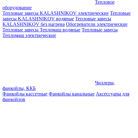
Тепловое
оборудование
Тепловые завесы KALASHNIKOV электрические
Тепловые
завесы KALASHNIKOV водяные
Тепловые завесы
KALASHNIKOV без нагрева
Обогреватели электрические
Тепловые завесы Тепломаш водяные
Тепловые завесы
Тепломаш электрические
Чиллеры,
фанкойлы, ККБ
Фанкойлы кассетные
Фанкойлы канальные
Аксессуары для
фанкойлов