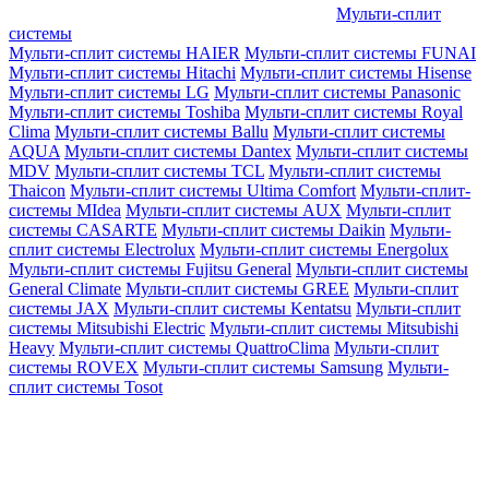
Мульти-сплит
системы
Мульти-сплит системы HAIER
Мульти-сплит системы FUNAI
Мульти-сплит системы Hitachi
Мульти-сплит системы Hisense
Мульти-сплит системы LG
Мульти-сплит системы Panasonic
Мульти-сплит системы Toshiba
Мульти-сплит системы Royal
Clima
Мульти-сплит системы Ballu
Мульти-сплит системы
AQUA
Мульти-сплит системы Dantex
Мульти-сплит системы
MDV
Мульти-сплит системы TCL
Мульти-сплит системы
Thaicon
Мульти-сплит системы Ultima Comfort
Мульти-сплит-
системы MIdea
Мульти-сплит системы AUX
Мульти-сплит
системы CASARTE
Мульти-сплит системы Daikin
Мульти-
сплит системы Electrolux
Мульти-сплит системы Energolux
Мульти-сплит системы Fujitsu General
Мульти-сплит системы
General Climate
Мульти-сплит системы GREE
Мульти-сплит
системы JAX
Мульти-сплит системы Kentatsu
Мульти-сплит
системы Mitsubishi Electric
Мульти-сплит системы Mitsubishi
Heavy
Мульти-сплит системы QuattroClima
Мульти-сплит
системы ROVEX
Мульти-сплит системы Samsung
Мульти-
сплит системы Tosot