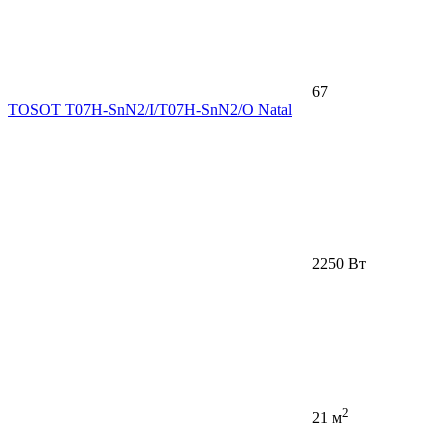
67
TOSOT T07H-SnN2/I/T07H-SnN2/O Natal
2250 Вт
2
21 м