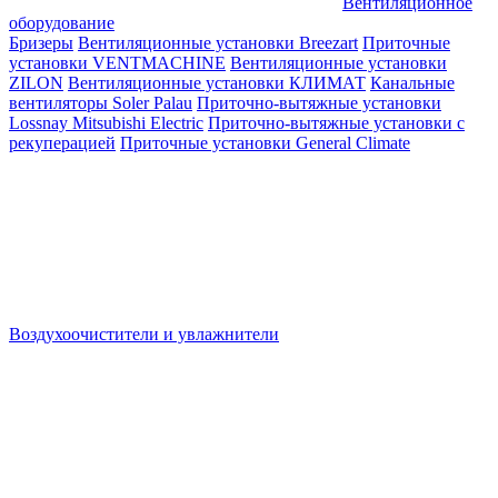
Вентиляционное
оборудование
Бризеры
Вентиляционные установки Breezart
Приточные
установки VENTMACHINE
Вентиляционные установки
ZILON
Вентиляционные установки КЛИМАТ
Канальные
вентиляторы Soler Palau
Приточно-вытяжные установки
Lossnay Mitsubishi Electric
Приточно-вытяжные установки с
рекуперацией
Приточные установки General Climate
Воздухоочистители и увлажнители