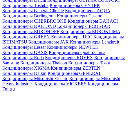
Кондиционеры Daichi
Кондиционеры ULTIMA COMFORT
Кондиционеры Toshiba
Кондиционеры CENTEK
Кондиционеры General Climate
Кондиционеры AQUA
Кондиционеры Berlingtoun
Кондиционеры Casarte
Кондиционеры CHERBROOKE
Кондиционеры DAHACI
Кондиционеры DAICOND
Кондиционеры ECOSTAR
Кондиционеры EUROHOFF
Кондиционеры EUROKLIMA
Кондиционеры GREEN
Кондиционеры HEC
Кондиционеры
ISHIMATSU
Кондиционеры JAX
Кондиционеры Lanzkraft
Кондиционеры Lessar
Кондиционеры NEWTEK
Кондиционеры OASIS
Кондиционеры QuattroClima
Кондиционеры Roda
Кондиционеры ROVEX
Кондиционеры
Samsung
Кондиционеры Thaicon
Кондиционеры Tosot
Кондиционеры XIGMA
Кондиционеры ZERTEN
Кондиционеры Daikin
Кондиционеры GENERAL
Кондиционеры Mitsubishi Electric
Кондиционеры Mitsubishi
Heavy Industries
Кондиционеры VICKERS
Кондиционеры
Fujitsu