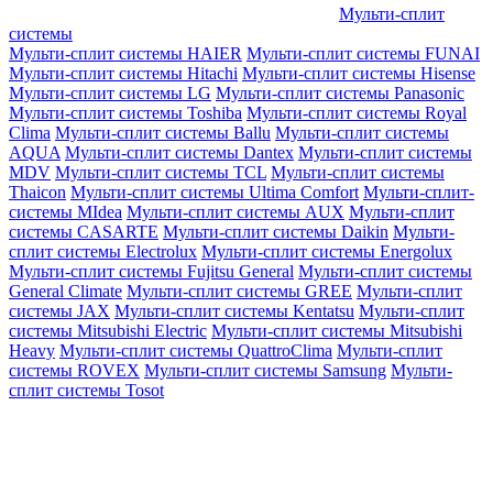
Мульти-сплит
системы
Мульти-сплит системы HAIER
Мульти-сплит системы FUNAI
Мульти-сплит системы Hitachi
Мульти-сплит системы Hisense
Мульти-сплит системы LG
Мульти-сплит системы Panasonic
Мульти-сплит системы Toshiba
Мульти-сплит системы Royal
Clima
Мульти-сплит системы Ballu
Мульти-сплит системы
AQUA
Мульти-сплит системы Dantex
Мульти-сплит системы
MDV
Мульти-сплит системы TCL
Мульти-сплит системы
Thaicon
Мульти-сплит системы Ultima Comfort
Мульти-сплит-
системы MIdea
Мульти-сплит системы AUX
Мульти-сплит
системы CASARTE
Мульти-сплит системы Daikin
Мульти-
сплит системы Electrolux
Мульти-сплит системы Energolux
Мульти-сплит системы Fujitsu General
Мульти-сплит системы
General Climate
Мульти-сплит системы GREE
Мульти-сплит
системы JAX
Мульти-сплит системы Kentatsu
Мульти-сплит
системы Mitsubishi Electric
Мульти-сплит системы Mitsubishi
Heavy
Мульти-сплит системы QuattroClima
Мульти-сплит
системы ROVEX
Мульти-сплит системы Samsung
Мульти-
сплит системы Tosot