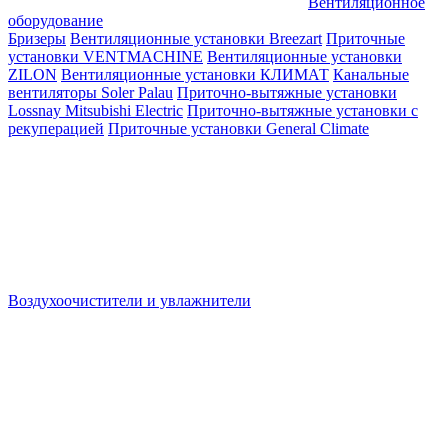
Вентиляционное
оборудование
Бризеры
Вентиляционные установки Breezart
Приточные
установки VENTMACHINE
Вентиляционные установки
ZILON
Вентиляционные установки КЛИМАТ
Канальные
вентиляторы Soler Palau
Приточно-вытяжные установки
Lossnay Mitsubishi Electric
Приточно-вытяжные установки с
рекуперацией
Приточные установки General Climate
Воздухоочистители и увлажнители