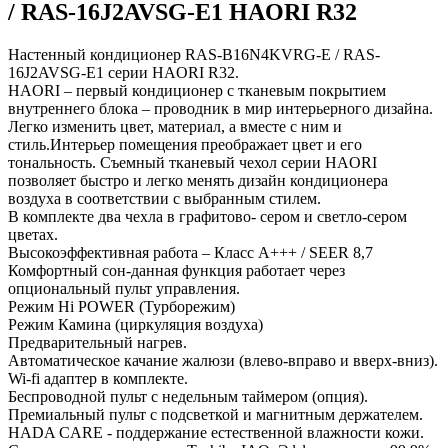
/ RAS-16J2AVSG-E1 HAORI R32
Настенный кондиционер RAS-B16N4KVRG-E / RAS-
16J2AVSG-E1 серии HAORI R32.
HAORI – первый кондиционер с тканевым покрытием
внутреннего блока – проводник в мир интерьерного дизайна.
Легко изменить цвет, материал, а вместе с ним и
стиль.Интерьер помещения преображает цвет и его
тональность. Съемный тканевый чехол серии HAORI
позволяет быстро и легко менять дизайн кондиционера
воздуха в соответствии с выбранным стилем.
В комплекте два чехла в графитово- сером и светло-сером
цветах.
Высокоэффективная работа – Класс А+++ / SEER 8,7
Комфортный сон-данная функция работает через
опциональный пульт управления.
Режим Hi POWER (Турборежим)
Режим Камина (циркуляция воздуха)
Предварительный нагрев.
Автоматическое качание жалюзи (влево-вправо и вверх-вниз).
Wi-fi адаптер в комплекте.
Беспроводной пульт с недельным таймером (опция).
Премиальный пульт с подсветкой и магнитным держателем.
HADA CARE - поддержание естественной влажности кожи.