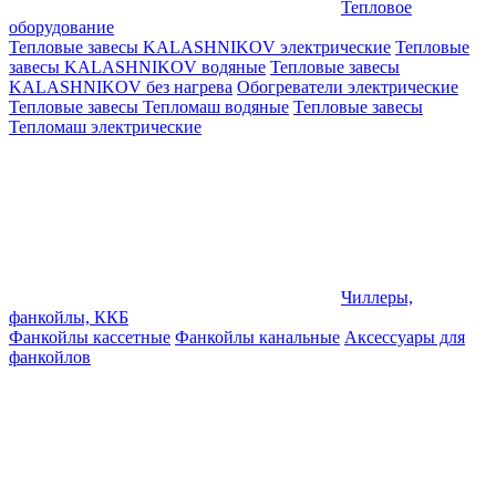
Тепловое
оборудование
Тепловые завесы KALASHNIKOV электрические
Тепловые
завесы KALASHNIKOV водяные
Тепловые завесы
KALASHNIKOV без нагрева
Обогреватели электрические
Тепловые завесы Тепломаш водяные
Тепловые завесы
Тепломаш электрические
Чиллеры,
фанкойлы, ККБ
Фанкойлы кассетные
Фанкойлы канальные
Аксессуары для
фанкойлов