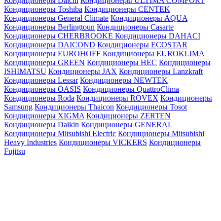
Кондиционеры Daichi
Кондиционеры ULTIMA COMFORT
Кондиционеры Toshiba
Кондиционеры CENTEK
Кондиционеры General Climate
Кондиционеры AQUA
Кондиционеры Berlingtoun
Кондиционеры Casarte
Кондиционеры CHERBROOKE
Кондиционеры DAHACI
Кондиционеры DAICOND
Кондиционеры ECOSTAR
Кондиционеры EUROHOFF
Кондиционеры EUROKLIMA
Кондиционеры GREEN
Кондиционеры HEC
Кондиционеры
ISHIMATSU
Кондиционеры JAX
Кондиционеры Lanzkraft
Кондиционеры Lessar
Кондиционеры NEWTEK
Кондиционеры OASIS
Кондиционеры QuattroClima
Кондиционеры Roda
Кондиционеры ROVEX
Кондиционеры
Samsung
Кондиционеры Thaicon
Кондиционеры Tosot
Кондиционеры XIGMA
Кондиционеры ZERTEN
Кондиционеры Daikin
Кондиционеры GENERAL
Кондиционеры Mitsubishi Electric
Кондиционеры Mitsubishi
Heavy Industries
Кондиционеры VICKERS
Кондиционеры
Fujitsu