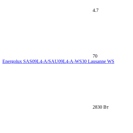
4.7
70
Energolux SAS09L4-A/SAU09L4-A-WS30 Lausanne WS
2830 Вт