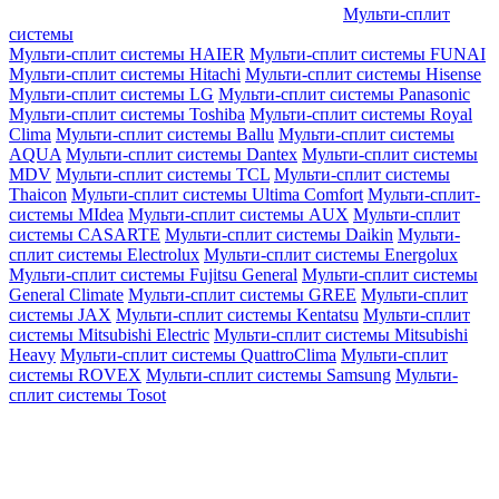
Мульти-сплит
системы
Мульти-сплит системы HAIER
Мульти-сплит системы FUNAI
Мульти-сплит системы Hitachi
Мульти-сплит системы Hisense
Мульти-сплит системы LG
Мульти-сплит системы Panasonic
Мульти-сплит системы Toshiba
Мульти-сплит системы Royal
Clima
Мульти-сплит системы Ballu
Мульти-сплит системы
AQUA
Мульти-сплит системы Dantex
Мульти-сплит системы
MDV
Мульти-сплит системы TCL
Мульти-сплит системы
Thaicon
Мульти-сплит системы Ultima Comfort
Мульти-сплит-
системы MIdea
Мульти-сплит системы AUX
Мульти-сплит
системы CASARTE
Мульти-сплит системы Daikin
Мульти-
сплит системы Electrolux
Мульти-сплит системы Energolux
Мульти-сплит системы Fujitsu General
Мульти-сплит системы
General Climate
Мульти-сплит системы GREE
Мульти-сплит
системы JAX
Мульти-сплит системы Kentatsu
Мульти-сплит
системы Mitsubishi Electric
Мульти-сплит системы Mitsubishi
Heavy
Мульти-сплит системы QuattroClima
Мульти-сплит
системы ROVEX
Мульти-сплит системы Samsung
Мульти-
сплит системы Tosot