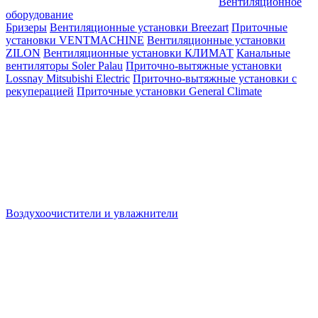
Вентиляционное
оборудование
Бризеры
Вентиляционные установки Breezart
Приточные
установки VENTMACHINE
Вентиляционные установки
ZILON
Вентиляционные установки КЛИМАТ
Канальные
вентиляторы Soler Palau
Приточно-вытяжные установки
Lossnay Mitsubishi Electric
Приточно-вытяжные установки с
рекуперацией
Приточные установки General Climate
Воздухоочистители и увлажнители