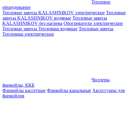
Тепловое
оборудование
Тепловые завесы KALASHNIKOV электрические
Тепловые
завесы KALASHNIKOV водяные
Тепловые завесы
KALASHNIKOV без нагрева
Обогреватели электрические
Тепловые завесы Тепломаш водяные
Тепловые завесы
Тепломаш электрические
Чиллеры,
фанкойлы, ККБ
Фанкойлы кассетные
Фанкойлы канальные
Аксессуары для
фанкойлов