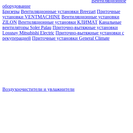
Вентиляционное
оборудование
Бризеры
Вентиляционные установки Breezart
Приточные
установки VENTMACHINE
Вентиляционные установки
ZILON
Вентиляционные установки КЛИМАТ
Канальные
вентиляторы Soler Palau
Приточно-вытяжные установки
Lossnay Mitsubishi Electric
Приточно-вытяжные установки с
рекуперацией
Приточные установки General Climate
Воздухоочистители и увлажнители