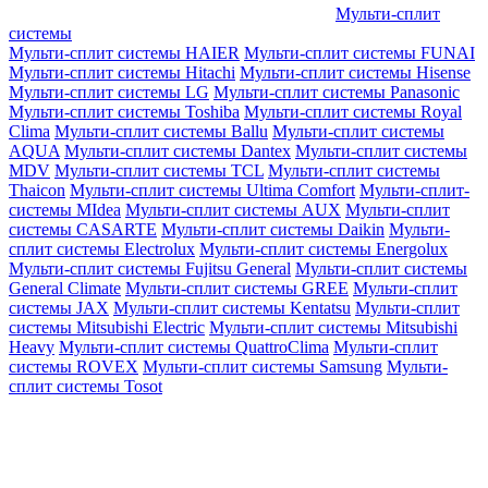
Мульти-сплит
системы
Мульти-сплит системы HAIER
Мульти-сплит системы FUNAI
Мульти-сплит системы Hitachi
Мульти-сплит системы Hisense
Мульти-сплит системы LG
Мульти-сплит системы Panasonic
Мульти-сплит системы Toshiba
Мульти-сплит системы Royal
Clima
Мульти-сплит системы Ballu
Мульти-сплит системы
AQUA
Мульти-сплит системы Dantex
Мульти-сплит системы
MDV
Мульти-сплит системы TCL
Мульти-сплит системы
Thaicon
Мульти-сплит системы Ultima Comfort
Мульти-сплит-
системы MIdea
Мульти-сплит системы AUX
Мульти-сплит
системы CASARTE
Мульти-сплит системы Daikin
Мульти-
сплит системы Electrolux
Мульти-сплит системы Energolux
Мульти-сплит системы Fujitsu General
Мульти-сплит системы
General Climate
Мульти-сплит системы GREE
Мульти-сплит
системы JAX
Мульти-сплит системы Kentatsu
Мульти-сплит
системы Mitsubishi Electric
Мульти-сплит системы Mitsubishi
Heavy
Мульти-сплит системы QuattroClima
Мульти-сплит
системы ROVEX
Мульти-сплит системы Samsung
Мульти-
сплит системы Tosot