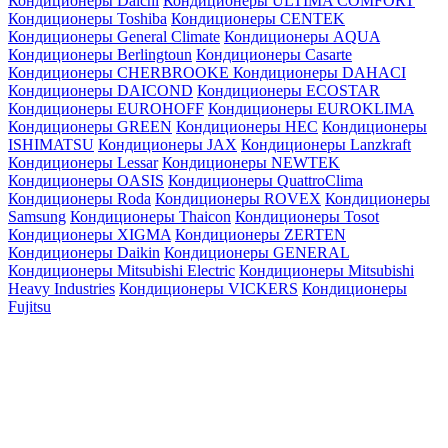
Кондиционеры Daichi
Кондиционеры ULTIMA COMFORT
Кондиционеры Toshiba
Кондиционеры CENTEK
Кондиционеры General Climate
Кондиционеры AQUA
Кондиционеры Berlingtoun
Кондиционеры Casarte
Кондиционеры CHERBROOKE
Кондиционеры DAHACI
Кондиционеры DAICOND
Кондиционеры ECOSTAR
Кондиционеры EUROHOFF
Кондиционеры EUROKLIMA
Кондиционеры GREEN
Кондиционеры HEC
Кондиционеры
ISHIMATSU
Кондиционеры JAX
Кондиционеры Lanzkraft
Кондиционеры Lessar
Кондиционеры NEWTEK
Кондиционеры OASIS
Кондиционеры QuattroClima
Кондиционеры Roda
Кондиционеры ROVEX
Кондиционеры
Samsung
Кондиционеры Thaicon
Кондиционеры Tosot
Кондиционеры XIGMA
Кондиционеры ZERTEN
Кондиционеры Daikin
Кондиционеры GENERAL
Кондиционеры Mitsubishi Electric
Кондиционеры Mitsubishi
Heavy Industries
Кондиционеры VICKERS
Кондиционеры
Fujitsu