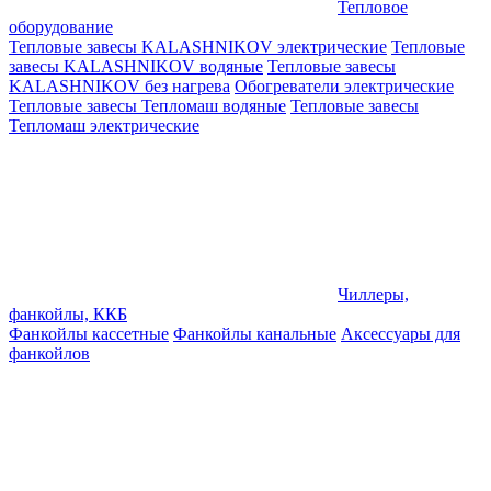
Тепловое
оборудование
Тепловые завесы KALASHNIKOV электрические
Тепловые
завесы KALASHNIKOV водяные
Тепловые завесы
KALASHNIKOV без нагрева
Обогреватели электрические
Тепловые завесы Тепломаш водяные
Тепловые завесы
Тепломаш электрические
Чиллеры,
фанкойлы, ККБ
Фанкойлы кассетные
Фанкойлы канальные
Аксессуары для
фанкойлов