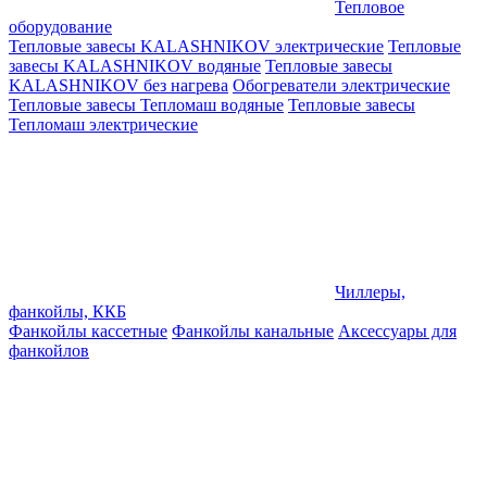
Тепловое
оборудование
Тепловые завесы KALASHNIKOV электрические
Тепловые
завесы KALASHNIKOV водяные
Тепловые завесы
KALASHNIKOV без нагрева
Обогреватели электрические
Тепловые завесы Тепломаш водяные
Тепловые завесы
Тепломаш электрические
Чиллеры,
фанкойлы, ККБ
Фанкойлы кассетные
Фанкойлы канальные
Аксессуары для
фанкойлов