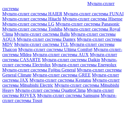
Мульти-сплит
системы
Мульти-сплит системы HAIER
Мульти-сплит системы FUNAI
Мульти-сплит системы Hitachi
Мульти-сплит системы Hisense
Мульти-сплит системы LG
Мульти-сплит системы Panasonic
Мульти-сплит системы Toshiba
Мульти-сплит системы Royal
Clima
Мульти-сплит системы Ballu
Мульти-сплит системы
AQUA
Мульти-сплит системы Dantex
Мульти-сплит системы
MDV
Мульти-сплит системы TCL
Мульти-сплит системы
Thaicon
Мульти-сплит системы Ultima Comfort
Мульти-сплит-
системы MIdea
Мульти-сплит системы AUX
Мульти-сплит
системы CASARTE
Мульти-сплит системы Daikin
Мульти-
сплит системы Electrolux
Мульти-сплит системы Energolux
Мульти-сплит системы Fujitsu General
Мульти-сплит системы
General Climate
Мульти-сплит системы GREE
Мульти-сплит
системы JAX
Мульти-сплит системы Kentatsu
Мульти-сплит
системы Mitsubishi Electric
Мульти-сплит системы Mitsubishi
Heavy
Мульти-сплит системы QuattroClima
Мульти-сплит
системы ROVEX
Мульти-сплит системы Samsung
Мульти-
сплит системы Tosot