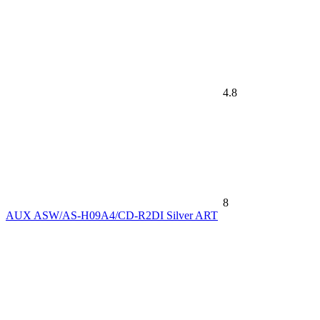
4.8
8
AUX ASW/AS-H09A4/CD-R2DI Silver ART