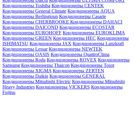
Кондиционеры Daichi
Кондиционеры ULTIMA COMFORT
Кондиционеры Toshiba
Кондиционеры CENTEK
Кондиционеры General Climate
Кондиционеры AQUA
Кондиционеры Berlingtoun
Кондиционеры Casarte
Кондиционеры CHERBROOKE
Кондиционеры DAHACI
Кондиционеры DAICOND
Кондиционеры ECOSTAR
Кондиционеры EUROHOFF
Кондиционеры EUROKLIMA
Кондиционеры GREEN
Кондиционеры HEC
Кондиционеры
ISHIMATSU
Кондиционеры JAX
Кондиционеры Lanzkraft
Кондиционеры Lessar
Кондиционеры NEWTEK
Кондиционеры OASIS
Кондиционеры QuattroClima
Кондиционеры Roda
Кондиционеры ROVEX
Кондиционеры
Samsung
Кондиционеры Thaicon
Кондиционеры Tosot
Кондиционеры XIGMA
Кондиционеры ZERTEN
Кондиционеры Daikin
Кондиционеры GENERAL
Кондиционеры Mitsubishi Electric
Кондиционеры Mitsubishi
Heavy Industries
Кондиционеры VICKERS
Кондиционеры
Fujitsu