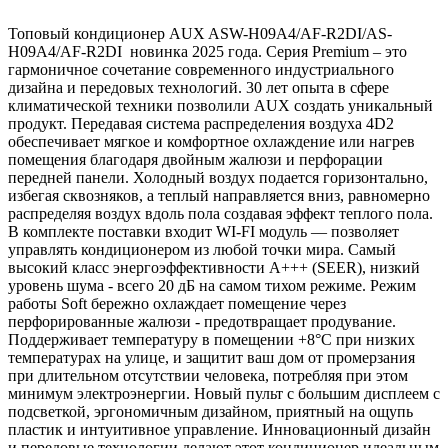
Топовый кондиционер AUX ASW-H09A4/AF-R2DI/AS-
H09A4/AF-R2DI новинка 2025 года. Серия Premium – это
гармоничное сочетание современного индустриального
дизайна и передовых технологий. 30 лет опыта в сфере
климатической техники позволили AUX создать уникальный
продукт. Передавая система распределения воздуха 4D2
обеспечивает мягкое и комфортное охлаждение или нагрев
помещения благодаря двойным жалюзи и перфорации
передней панели. Холодный воздух подается горизонтально,
избегая сквозняков, а теплый направляется вниз, равномерно
распределяя воздух вдоль пола создавая эффект теплого пола.
В комплекте поставки входит WI-FI модуль — позволяет
управлять кондиционером из любой точки мира. Самый
высокий класс энергоэффективности А+++ (SEER), низкий
уровень шума - всего 20 дБ на самом тихом режиме. Режим
работы Soft бережно охлаждает помещение через
перфорированные жалюзи - предотвращает продувание.
Поддерживает температуру в помещении +8°C при низких
температурах на улице, и защитит ваш дом от промерзания
при длительном отсутствии человека, потребляя при этом
минимум электроэнергии. Новый пульт с большим дисплеем с
подсветкой, эргономичным дизайном, приятный на ощупь
пластик и интуитивное управление. Инновационный дизайн
и передовые технологии делают этот кондиционер идеальным