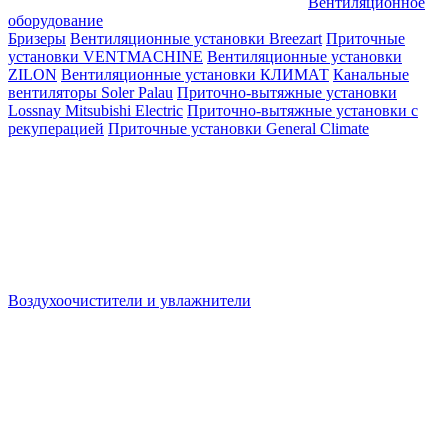
Вентиляционное
оборудование
Бризеры
Вентиляционные установки Breezart
Приточные
установки VENTMACHINE
Вентиляционные установки
ZILON
Вентиляционные установки КЛИМАТ
Канальные
вентиляторы Soler Palau
Приточно-вытяжные установки
Lossnay Mitsubishi Electric
Приточно-вытяжные установки с
рекуперацией
Приточные установки General Climate
Воздухоочистители и увлажнители