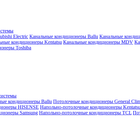
истемы
ishi Electric
Канальные кондиционеры Ballu
Канальные кондиц
ьные кондиционеры Kentatsu
Канальные кондиционеры MDV
Ка
онеры Toshiba
системы
ные кондиционеры Ballu
Потолочные кондиционеры General Clim
ционеры HISENSE
Напольно-потолочные кондиционеры Kentats
ционеры Samsung
Напольно-потолочные кондиционеры TCL
Пот