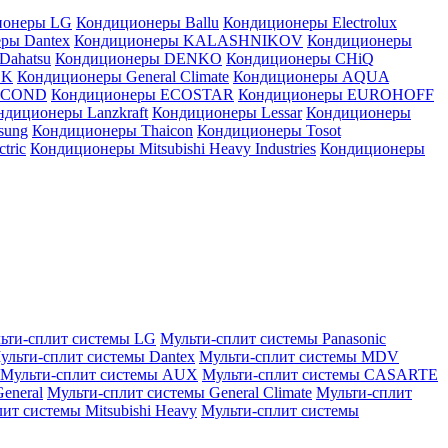
ионеры LG
Кондиционеры Ballu
Кондиционеры Electrolux
ры Dantex
Кондиционеры KALASHNIKOV
Кондиционеры
Dahatsu
Кондиционеры DENKO
Кондиционеры CHiQ
EK
Кондиционеры General Climate
Кондиционеры AQUA
AICOND
Кондиционеры ECOSTAR
Кондиционеры EUROHOFF
ндиционеры Lanzkraft
Кондиционеры Lessar
Кондиционеры
sung
Кондиционеры Thaicon
Кондиционеры Tosot
tric
Кондиционеры Mitsubishi Heavy Industries
Кондиционеры
ьти-сплит системы LG
Мульти-сплит системы Panasonic
ульти-сплит системы Dantex
Мульти-сплит системы MDV
Мульти-сплит системы AUX
Мульти-сплит системы CASARTE
eneral
Мульти-сплит системы General Climate
Мульти-сплит
ит системы Mitsubishi Heavy
Мульти-сплит системы