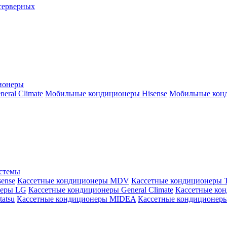
серверных
ионеры
ral Climate
Мобильные кондиционеры Hisense
Мобильные конд
истемы
ense
Кассетные кондиционеры MDV
Кассетные кондиционеры 
неры LG
Кассетные кондиционеры General Climate
Кассетные конд
atsu
Кассетные кондиционеры MIDEA
Кассетные кондиционер