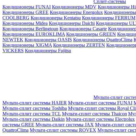
Сплит-системы
Кондиционеры FUNAI
Кондиционеры MDV
Кондиционеры Hi
Кондиционеры GREE
Кондиционеры Energolux
Кондиционеры
СOOLBERG
Кондиционеры Kentatsu
Кондиционеры FERRUM
Кондиционеры Midea
Кондиционеры Daichi
Кондиционеры U
Кондиционеры Berlingtoun
Кондиционеры Casarte
Кондицион
Кондиционеры EUROKLIMA
Кондиционеры GREEN
Кондиц
NEWTEK
Кондиционеры OASIS
Кондиционеры QuattroClima
Кондиционеры XIGMA
Кондиционеры ZERTEN
Кондиционеры
VICKERS
Кондиционеры Fujitsu
Мульти-сплит сист
Мульти-сплит системы HAIER
Мульти-сплит системы FUNAI
М
Мульти-сплит системы Toshiba
Мульти-сплит системы Royal Cl
Мульти-сплит системы TCL
Мульти-сплит системы Thaicon
Мул
Мульти-сплит системы Daikin
Мульти-сплит системы Electrolux
системы GREE
Мульти-сплит системы JAX
Мульти-сплит сист
QuattroClima
Мульти-сплит системы ROVEX
Мульти-сплит сис