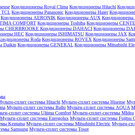
sense
Кондиционеры Royal Clima
Кондиционеры Hitachi
Кондиц
 TCL
Кондиционеры Panasonic
Кондиционеры Haier
Кондиционе
Кондиционеры AERONIK
Кондиционеры AUX
Кондиционеры 
LTIMA COMFORT
Кондиционеры Toshiba
Кондиционеры CENT
еры CHERBROOKE
Кондиционеры DAHACI
Кондиционеры D
ионеры HEC
Кондиционеры ISHIMATSU
Кондиционеры JAX
Ко
Кондиционеры Roda
Кондиционеры ROVEX
Кондиционеры Sam
 Daikin
Кондиционеры GENERAL
Кондиционеры Mitsubishi Elec
емы
ульти-сплит системы Hitachi
Мульти-сплит системы Hisense
Мул
ima
Мульти-сплит системы Ballu
Мульти-сплит системы AQUA
М
ьти-сплит системы Ultima Comfort
Мульти-сплит-системы MIdea
Мульти-сплит системы Energolux
Мульти-сплит системы Fujitsu G
емы Kentatsu
Мульти-сплит системы Mitsubishi Electric
Мульти-спл
темы Samsung
Мульти-сплит системы Tosot