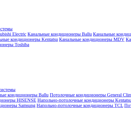
истемы
ishi Electric
Канальные кондиционеры Ballu
Канальные кондиц
ьные кондиционеры Kentatsu
Канальные кондиционеры MDV
Ка
онеры Toshiba
системы
ные кондиционеры Ballu
Потолочные кондиционеры General Clim
ционеры HISENSE
Напольно-потолочные кондиционеры Kentats
ционеры Samsung
Напольно-потолочные кондиционеры TCL
Пот