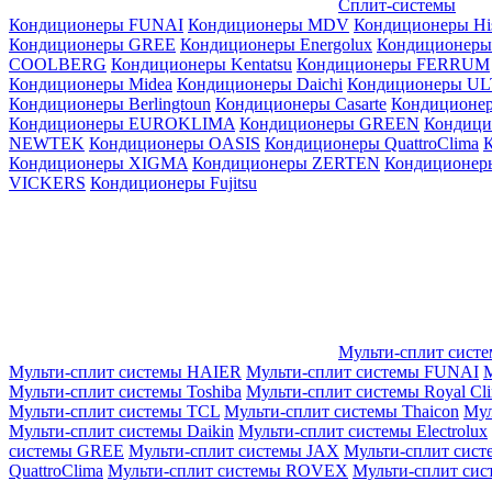
Сплит-системы
Кондиционеры FUNAI
Кондиционеры MDV
Кондиционеры Hi
Кондиционеры GREE
Кондиционеры Energolux
Кондиционеры
СOOLBERG
Кондиционеры Kentatsu
Кондиционеры FERRUM
Кондиционеры Midea
Кондиционеры Daichi
Кондиционеры U
Кондиционеры Berlingtoun
Кондиционеры Casarte
Кондицион
Кондиционеры EUROKLIMA
Кондиционеры GREEN
Кондиц
NEWTEK
Кондиционеры OASIS
Кондиционеры QuattroClima
Кондиционеры XIGMA
Кондиционеры ZERTEN
Кондиционеры
VICKERS
Кондиционеры Fujitsu
Мульти-сплит сист
Мульти-сплит системы HAIER
Мульти-сплит системы FUNAI
М
Мульти-сплит системы Toshiba
Мульти-сплит системы Royal Cl
Мульти-сплит системы TCL
Мульти-сплит системы Thaicon
Мул
Мульти-сплит системы Daikin
Мульти-сплит системы Electrolux
системы GREE
Мульти-сплит системы JAX
Мульти-сплит сист
QuattroClima
Мульти-сплит системы ROVEX
Мульти-сплит сис