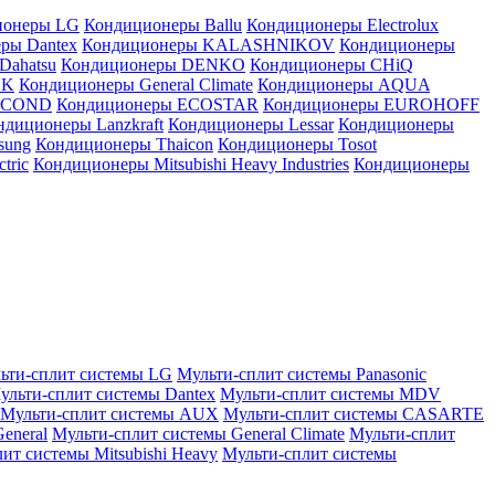
ионеры LG
Кондиционеры Ballu
Кондиционеры Electrolux
ры Dantex
Кондиционеры KALASHNIKOV
Кондиционеры
Dahatsu
Кондиционеры DENKO
Кондиционеры CHiQ
EK
Кондиционеры General Climate
Кондиционеры AQUA
AICOND
Кондиционеры ECOSTAR
Кондиционеры EUROHOFF
ндиционеры Lanzkraft
Кондиционеры Lessar
Кондиционеры
sung
Кондиционеры Thaicon
Кондиционеры Tosot
tric
Кондиционеры Mitsubishi Heavy Industries
Кондиционеры
ьти-сплит системы LG
Мульти-сплит системы Panasonic
ульти-сплит системы Dantex
Мульти-сплит системы MDV
Мульти-сплит системы AUX
Мульти-сплит системы CASARTE
eneral
Мульти-сплит системы General Climate
Мульти-сплит
ит системы Mitsubishi Heavy
Мульти-сплит системы