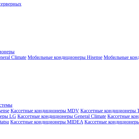
серверных
ионеры
ral Climate
Мобильные кондиционеры Hisense
Мобильные конд
истемы
ense
Кассетные кондиционеры MDV
Кассетные кондиционеры 
неры LG
Кассетные кондиционеры General Climate
Кассетные конд
atsu
Кассетные кондиционеры MIDEA
Кассетные кондиционер