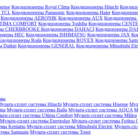
sense
Кондиционеры Royal Clima
Кондиционеры Hitachi
Кондиц
 TCL
Кондиционеры Panasonic
Кондиционеры Haier
Кондиционе
Кондиционеры AERONIK
Кондиционеры AUX
Кондиционеры 
LTIMA COMFORT
Кондиционеры Toshiba
Кондиционеры CENT
еры CHERBROOKE
Кондиционеры DAHACI
Кондиционеры D
ионеры HEC
Кондиционеры ISHIMATSU
Кондиционеры JAX
Ко
Кондиционеры Roda
Кондиционеры ROVEX
Кондиционеры Sam
 Daikin
Кондиционеры GENERAL
Кондиционеры Mitsubishi Elec
емы
ульти-сплит системы Hitachi
Мульти-сплит системы Hisense
Мул
ima
Мульти-сплит системы Ballu
Мульти-сплит системы AQUA
М
ьти-сплит системы Ultima Comfort
Мульти-сплит-системы MIdea
Мульти-сплит системы Energolux
Мульти-сплит системы Fujitsu G
емы Kentatsu
Мульти-сплит системы Mitsubishi Electric
Мульти-спл
темы Samsung
Мульти-сплит системы Tosot