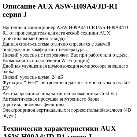
Описание AUX ASW-H09A4/JD-R1
серия J
Настенный кондиционер ASW-H09A4/JD-R1/AS-H09A4/JD-
R1 от производителя климатической техники AUX.
(оригинальный бренд завода).
Данная сплит-система отлично справится с задачей
поддержания комфортной температуры.
Низкий уровень не потревожит Вас при работе или отдыхе.
Возможность подключения Wi-Fi (опция)
Двойная улучшенная шумоизоляция компрессора внешнего
блока
Низкий уровень шума 24 дБ
Функция “iFeel” - встроенный датчик температуры в пульте
ДУ
Антикоррозийное покрытие теплообменника Gold Fin
Автоматическая просушка внутреннего блока
(противогрибковая функция)
Электропривод вертикальных и горизонтальной жалюзи (4D
обдув)
Технически характеристики AUX
ASW-H09A4/JD-R1 серия J