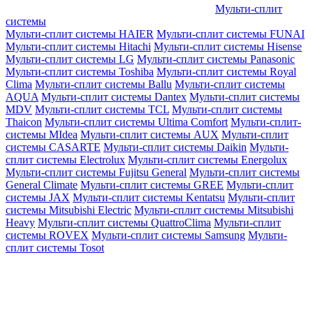
Мульти-сплит
системы
Мульти-сплит системы HAIER
Мульти-сплит системы FUNAI
Мульти-сплит системы Hitachi
Мульти-сплит системы Hisense
Мульти-сплит системы LG
Мульти-сплит системы Panasonic
Мульти-сплит системы Toshiba
Мульти-сплит системы Royal
Clima
Мульти-сплит системы Ballu
Мульти-сплит системы
AQUA
Мульти-сплит системы Dantex
Мульти-сплит системы
MDV
Мульти-сплит системы TCL
Мульти-сплит системы
Thaicon
Мульти-сплит системы Ultima Comfort
Мульти-сплит-
системы MIdea
Мульти-сплит системы AUX
Мульти-сплит
системы CASARTE
Мульти-сплит системы Daikin
Мульти-
сплит системы Electrolux
Мульти-сплит системы Energolux
Мульти-сплит системы Fujitsu General
Мульти-сплит системы
General Climate
Мульти-сплит системы GREE
Мульти-сплит
системы JAX
Мульти-сплит системы Kentatsu
Мульти-сплит
системы Mitsubishi Electric
Мульти-сплит системы Mitsubishi
Heavy
Мульти-сплит системы QuattroClima
Мульти-сплит
системы ROVEX
Мульти-сплит системы Samsung
Мульти-
сплит системы Tosot