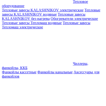
Тепловое
оборудование
Тепловые завесы KALASHNIKOV электрические
Тепловые
завесы KALASHNIKOV водяные
Тепловые завесы
KALASHNIKOV без нагрева
Обогреватели электрические
Тепловые завесы Тепломаш водяные
Тепловые завесы
Тепломаш электрические
Чиллеры,
фанкойлы, ККБ
Фанкойлы кассетные
Фанкойлы канальные
Аксессуары для
фанкойлов