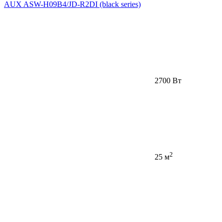
AUX ASW-H09B4/JD-R2DI (black series)
2700 Вт
2
25 м