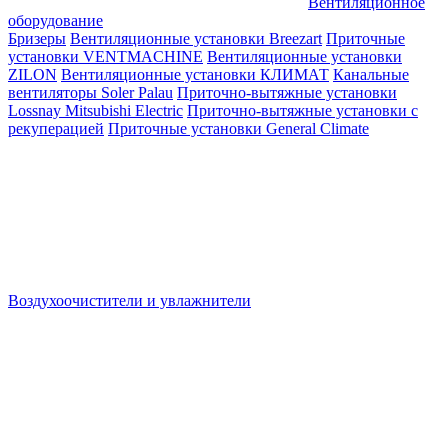
Вентиляционное
оборудование
Бризеры
Вентиляционные установки Breezart
Приточные
установки VENTMACHINE
Вентиляционные установки
ZILON
Вентиляционные установки КЛИМАТ
Канальные
вентиляторы Soler Palau
Приточно-вытяжные установки
Lossnay Mitsubishi Electric
Приточно-вытяжные установки с
рекуперацией
Приточные установки General Climate
Воздухоочистители и увлажнители