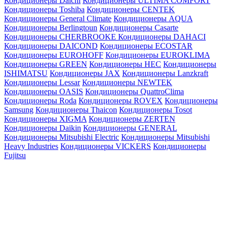
Кондиционеры Daichi
Кондиционеры ULTIMA COMFORT
Кондиционеры Toshiba
Кондиционеры CENTEK
Кондиционеры General Climate
Кондиционеры AQUA
Кондиционеры Berlingtoun
Кондиционеры Casarte
Кондиционеры CHERBROOKE
Кондиционеры DAHACI
Кондиционеры DAICOND
Кондиционеры ECOSTAR
Кондиционеры EUROHOFF
Кондиционеры EUROKLIMA
Кондиционеры GREEN
Кондиционеры HEC
Кондиционеры
ISHIMATSU
Кондиционеры JAX
Кондиционеры Lanzkraft
Кондиционеры Lessar
Кондиционеры NEWTEK
Кондиционеры OASIS
Кондиционеры QuattroClima
Кондиционеры Roda
Кондиционеры ROVEX
Кондиционеры
Samsung
Кондиционеры Thaicon
Кондиционеры Tosot
Кондиционеры XIGMA
Кондиционеры ZERTEN
Кондиционеры Daikin
Кондиционеры GENERAL
Кондиционеры Mitsubishi Electric
Кондиционеры Mitsubishi
Heavy Industries
Кондиционеры VICKERS
Кондиционеры
Fujitsu