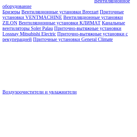
Вентиляционное
оборудование
Бризеры
Вентиляционные установки Breezart
Приточные
установки VENTMACHINE
Вентиляционные установки
ZILON
Вентиляционные установки КЛИМАТ
Канальные
вентиляторы Soler Palau
Приточно-вытяжные установки
Lossnay Mitsubishi Electric
Приточно-вытяжные установки с
рекуперацией
Приточные установки General Climate
Воздухоочистители и увлажнители