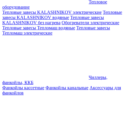
Тепловое
оборудование
Тепловые завесы KALASHNIKOV электрические
Тепловые
завесы KALASHNIKOV водяные
Тепловые завесы
KALASHNIKOV без нагрева
Обогреватели электрические
Тепловые завесы Тепломаш водяные
Тепловые завесы
Тепломаш электрические
Чиллеры,
фанкойлы, ККБ
Фанкойлы кассетные
Фанкойлы канальные
Аксессуары для
фанкойлов