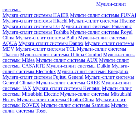
Мульти-сплит
системы
Мульти-сплит системы HAIER
Мульти-сплит системы FUNAI
Мульти-сплит системы Hitachi
Мульти-сплит системы Hisense
Мульти-сплит системы LG
Мульти-сплит системы Panasonic
Мульти-сплит системы Toshiba
Мульти-сплит системы Royal
Clima
Мульти-сплит системы Ballu
Мульти-сплит системы
AQUA
Мульти-сплит системы Dantex
Мульти-сплит системы
MDV
Мульти-сплит системы TCL
Мульти-сплит системы
Thaicon
Мульти-сплит системы Ultima Comfort
Мульти-сплит-
системы MIdea
Мульти-сплит системы AUX
Мульти-сплит
системы CASARTE
Мульти-сплит системы Daikin
Мульти-
сплит системы Electrolux
Мульти-сплит системы Energolux
Мульти-сплит системы Fujitsu General
Мульти-сплит системы
General Climate
Мульти-сплит системы GREE
Мульти-сплит
системы JAX
Мульти-сплит системы Kentatsu
Мульти-сплит
системы Mitsubishi Electric
Мульти-сплит системы Mitsubishi
Heavy
Мульти-сплит системы QuattroClima
Мульти-сплит
системы ROVEX
Мульти-сплит системы Samsung
Мульти-
сплит системы Tosot