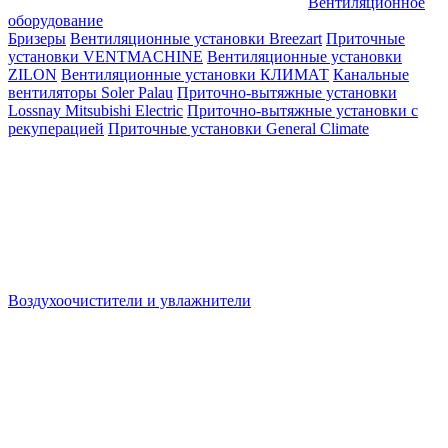
Вентиляционное
оборудование
Бризеры
Вентиляционные установки Breezart
Приточные
установки VENTMACHINE
Вентиляционные установки
ZILON
Вентиляционные установки КЛИМАТ
Канальные
вентиляторы Soler Palau
Приточно-вытяжные установки
Lossnay Mitsubishi Electric
Приточно-вытяжные установки с
рекуперацией
Приточные установки General Climate
Воздухоочистители и увлажнители