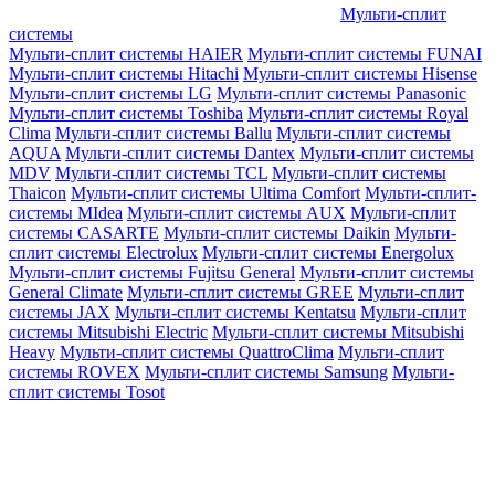
Мульти-сплит
системы
Мульти-сплит системы HAIER
Мульти-сплит системы FUNAI
Мульти-сплит системы Hitachi
Мульти-сплит системы Hisense
Мульти-сплит системы LG
Мульти-сплит системы Panasonic
Мульти-сплит системы Toshiba
Мульти-сплит системы Royal
Clima
Мульти-сплит системы Ballu
Мульти-сплит системы
AQUA
Мульти-сплит системы Dantex
Мульти-сплит системы
MDV
Мульти-сплит системы TCL
Мульти-сплит системы
Thaicon
Мульти-сплит системы Ultima Comfort
Мульти-сплит-
системы MIdea
Мульти-сплит системы AUX
Мульти-сплит
системы CASARTE
Мульти-сплит системы Daikin
Мульти-
сплит системы Electrolux
Мульти-сплит системы Energolux
Мульти-сплит системы Fujitsu General
Мульти-сплит системы
General Climate
Мульти-сплит системы GREE
Мульти-сплит
системы JAX
Мульти-сплит системы Kentatsu
Мульти-сплит
системы Mitsubishi Electric
Мульти-сплит системы Mitsubishi
Heavy
Мульти-сплит системы QuattroClima
Мульти-сплит
системы ROVEX
Мульти-сплит системы Samsung
Мульти-
сплит системы Tosot