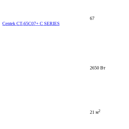
67
Centek CT-65C07+ C SERIES
2650 Вт
2
21 м