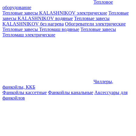
Тепловое
оборудование
Тепловые завесы KALASHNIKOV электрические
Тепловые
завесы KALASHNIKOV водяные
Тепловые завесы
KALASHNIKOV без нагрева
Обогреватели электрические
Тепловые завесы Тепломаш водяные
Тепловые завесы
Тепломаш электрические
Чиллеры,
фанкойлы, ККБ
Фанкойлы кассетные
Фанкойлы канальные
Аксессуары для
фанкойлов