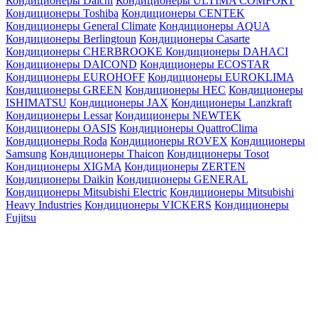
Кондиционеры Daichi
Кондиционеры ULTIMA COMFORT
Кондиционеры Toshiba
Кондиционеры CENTEK
Кондиционеры General Climate
Кондиционеры AQUA
Кондиционеры Berlingtoun
Кондиционеры Casarte
Кондиционеры CHERBROOKE
Кондиционеры DAHACI
Кондиционеры DAICOND
Кондиционеры ECOSTAR
Кондиционеры EUROHOFF
Кондиционеры EUROKLIMA
Кондиционеры GREEN
Кондиционеры HEC
Кондиционеры
ISHIMATSU
Кондиционеры JAX
Кондиционеры Lanzkraft
Кондиционеры Lessar
Кондиционеры NEWTEK
Кондиционеры OASIS
Кондиционеры QuattroClima
Кондиционеры Roda
Кондиционеры ROVEX
Кондиционеры
Samsung
Кондиционеры Thaicon
Кондиционеры Tosot
Кондиционеры XIGMA
Кондиционеры ZERTEN
Кондиционеры Daikin
Кондиционеры GENERAL
Кондиционеры Mitsubishi Electric
Кондиционеры Mitsubishi
Heavy Industries
Кондиционеры VICKERS
Кондиционеры
Fujitsu