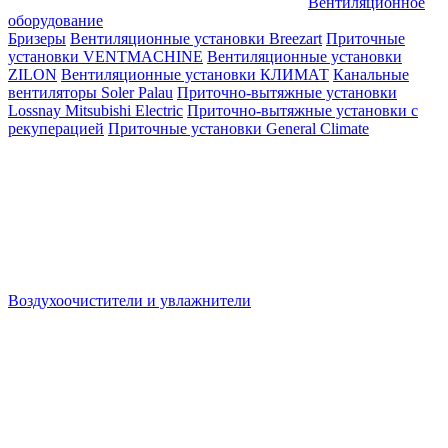
Вентиляционное
оборудование
Бризеры
Вентиляционные установки Breezart
Приточные
установки VENTMACHINE
Вентиляционные установки
ZILON
Вентиляционные установки КЛИМАТ
Канальные
вентиляторы Soler Palau
Приточно-вытяжные установки
Lossnay Mitsubishi Electric
Приточно-вытяжные установки с
рекуперацией
Приточные установки General Climate
Воздухоочистители и увлажнители