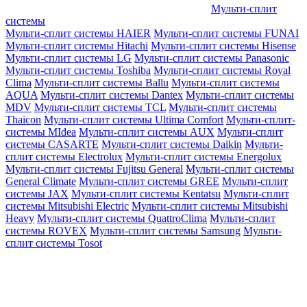
Мульти-сплит
системы
Мульти-сплит системы HAIER
Мульти-сплит системы FUNAI
Мульти-сплит системы Hitachi
Мульти-сплит системы Hisense
Мульти-сплит системы LG
Мульти-сплит системы Panasonic
Мульти-сплит системы Toshiba
Мульти-сплит системы Royal
Clima
Мульти-сплит системы Ballu
Мульти-сплит системы
AQUA
Мульти-сплит системы Dantex
Мульти-сплит системы
MDV
Мульти-сплит системы TCL
Мульти-сплит системы
Thaicon
Мульти-сплит системы Ultima Comfort
Мульти-сплит-
системы MIdea
Мульти-сплит системы AUX
Мульти-сплит
системы CASARTE
Мульти-сплит системы Daikin
Мульти-
сплит системы Electrolux
Мульти-сплит системы Energolux
Мульти-сплит системы Fujitsu General
Мульти-сплит системы
General Climate
Мульти-сплит системы GREE
Мульти-сплит
системы JAX
Мульти-сплит системы Kentatsu
Мульти-сплит
системы Mitsubishi Electric
Мульти-сплит системы Mitsubishi
Heavy
Мульти-сплит системы QuattroClima
Мульти-сплит
системы ROVEX
Мульти-сплит системы Samsung
Мульти-
сплит системы Tosot