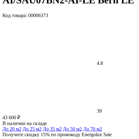
AI/SAU07BN2-AI-LE Bern LE
Код товара: 00006373
4.8
39
43 600 ₽
В наличии на складе
До 20 м2
До 25 м2
До 35 м2
До 50 м2
До 70 м2
Получите скидку 15% по промокоду Energolux Sale