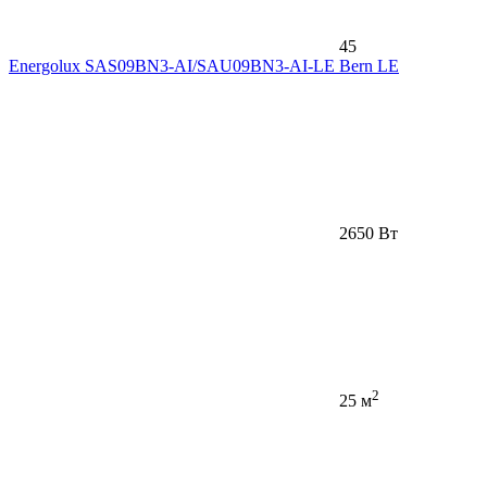
45
Energolux SAS09BN3-AI/SAU09BN3-AI-LE Bern LE
2650 Вт
2
25 м