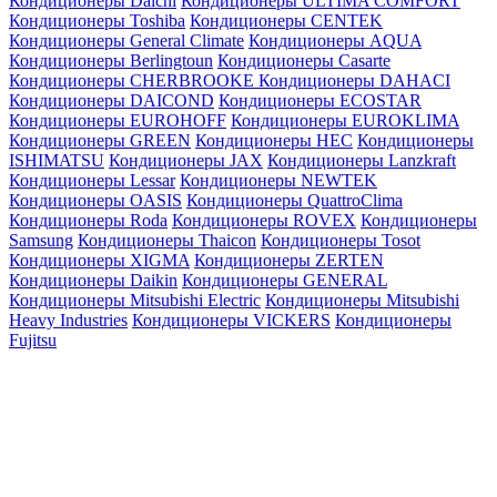
Кондиционеры Daichi
Кондиционеры ULTIMA COMFORT
Кондиционеры Toshiba
Кондиционеры CENTEK
Кондиционеры General Climate
Кондиционеры AQUA
Кондиционеры Berlingtoun
Кондиционеры Casarte
Кондиционеры CHERBROOKE
Кондиционеры DAHACI
Кондиционеры DAICOND
Кондиционеры ECOSTAR
Кондиционеры EUROHOFF
Кондиционеры EUROKLIMA
Кондиционеры GREEN
Кондиционеры HEC
Кондиционеры
ISHIMATSU
Кондиционеры JAX
Кондиционеры Lanzkraft
Кондиционеры Lessar
Кондиционеры NEWTEK
Кондиционеры OASIS
Кондиционеры QuattroClima
Кондиционеры Roda
Кондиционеры ROVEX
Кондиционеры
Samsung
Кондиционеры Thaicon
Кондиционеры Tosot
Кондиционеры XIGMA
Кондиционеры ZERTEN
Кондиционеры Daikin
Кондиционеры GENERAL
Кондиционеры Mitsubishi Electric
Кондиционеры Mitsubishi
Heavy Industries
Кондиционеры VICKERS
Кондиционеры
Fujitsu