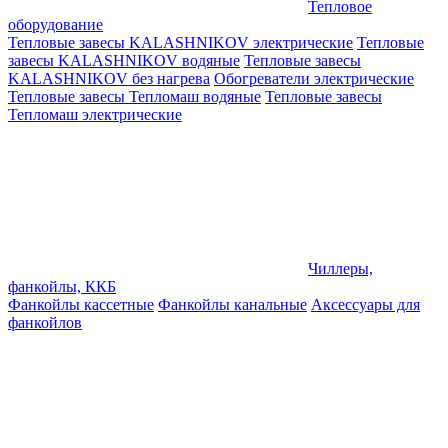
Тепловое
оборудование
Тепловые завесы KALASHNIKOV электрические
Тепловые
завесы KALASHNIKOV водяные
Тепловые завесы
KALASHNIKOV без нагрева
Обогреватели электрические
Тепловые завесы Тепломаш водяные
Тепловые завесы
Тепломаш электрические
Чиллеры,
фанкойлы, ККБ
Фанкойлы кассетные
Фанкойлы канальные
Аксессуары для
фанкойлов