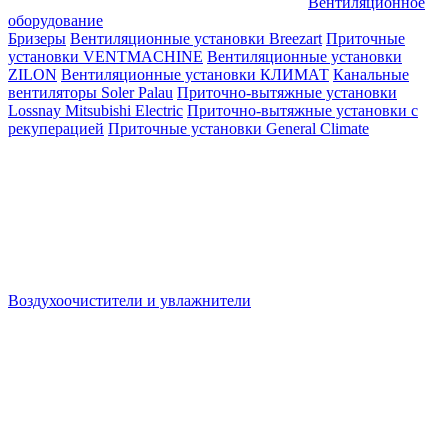
Вентиляционное
оборудование
Бризеры
Вентиляционные установки Breezart
Приточные
установки VENTMACHINE
Вентиляционные установки
ZILON
Вентиляционные установки КЛИМАТ
Канальные
вентиляторы Soler Palau
Приточно-вытяжные установки
Lossnay Mitsubishi Electric
Приточно-вытяжные установки с
рекуперацией
Приточные установки General Climate
Воздухоочистители и увлажнители