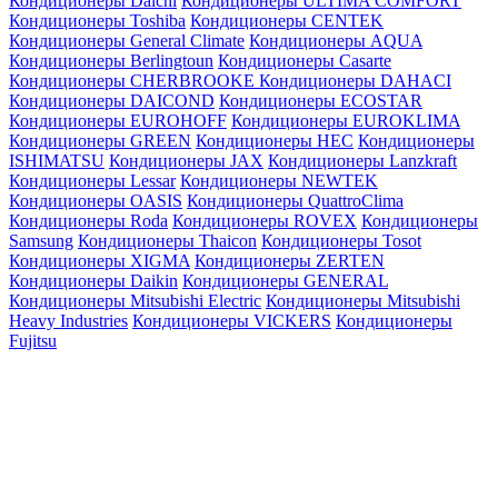
Кондиционеры Daichi
Кондиционеры ULTIMA COMFORT
Кондиционеры Toshiba
Кондиционеры CENTEK
Кондиционеры General Climate
Кондиционеры AQUA
Кондиционеры Berlingtoun
Кондиционеры Casarte
Кондиционеры CHERBROOKE
Кондиционеры DAHACI
Кондиционеры DAICOND
Кондиционеры ECOSTAR
Кондиционеры EUROHOFF
Кондиционеры EUROKLIMA
Кондиционеры GREEN
Кондиционеры HEC
Кондиционеры
ISHIMATSU
Кондиционеры JAX
Кондиционеры Lanzkraft
Кондиционеры Lessar
Кондиционеры NEWTEK
Кондиционеры OASIS
Кондиционеры QuattroClima
Кондиционеры Roda
Кондиционеры ROVEX
Кондиционеры
Samsung
Кондиционеры Thaicon
Кондиционеры Tosot
Кондиционеры XIGMA
Кондиционеры ZERTEN
Кондиционеры Daikin
Кондиционеры GENERAL
Кондиционеры Mitsubishi Electric
Кондиционеры Mitsubishi
Heavy Industries
Кондиционеры VICKERS
Кондиционеры
Fujitsu