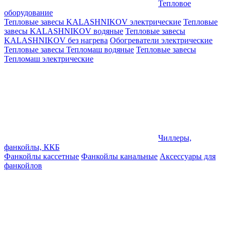
Тепловое
оборудование
Тепловые завесы KALASHNIKOV электрические
Тепловые
завесы KALASHNIKOV водяные
Тепловые завесы
KALASHNIKOV без нагрева
Обогреватели электрические
Тепловые завесы Тепломаш водяные
Тепловые завесы
Тепломаш электрические
Чиллеры,
фанкойлы, ККБ
Фанкойлы кассетные
Фанкойлы канальные
Аксессуары для
фанкойлов