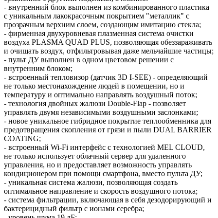
- внутренний блок выполнен из комбинированного пластика
с уникальным лакокрасочным покрытием "металлик" с
прозрачным верхним слоем, создающим имитацию стекла;
- фирменная двухуровневая плазменная система очистки
воздуха PLASMA QUAD PLUS, позволяющая обеззараживать
и очищать воздух, отфильтровывая даже мельчайшие частицы;
- пульт ДУ выполнен в одном цветовом решении с
внутренним блоком;
- встроенный тепловизор (датчик 3D I-SEE) - определяющий
не только местонахождение людей в помещении, но и
температуру и оптимально направлять воздушный поток;
- технология двойных жалюзи Double-Flap - позволяет
управлять двумя независимыми воздушными заслонками;
- новое уникальное гибридное покрытие теплообменника для
предотвращения скопления от грязи и пыли DUAL BARRIER
COATING;
- встроенный Wi-Fi интерфейс с технологией MEL CLOUD,
не только использует облачный сервер для удаленного
управления, но и предоставляет возможность управлять
кондиционером при помощи смартфона, вместо пульта ДУ;
- уникальная система жалюзи, позволяющая создать
оптимальное направление и скорость воздушного потока;
- система фильтрации, включающая в себя дезодорирующий и
бактерицидный фильтр с ионами серебра;
- уровень шума 19 дБ;