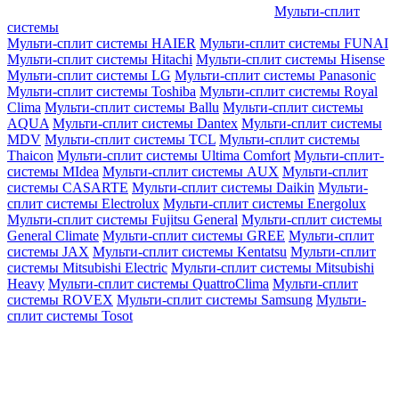
Мульти-сплит
системы
Мульти-сплит системы HAIER
Мульти-сплит системы FUNAI
Мульти-сплит системы Hitachi
Мульти-сплит системы Hisense
Мульти-сплит системы LG
Мульти-сплит системы Panasonic
Мульти-сплит системы Toshiba
Мульти-сплит системы Royal
Clima
Мульти-сплит системы Ballu
Мульти-сплит системы
AQUA
Мульти-сплит системы Dantex
Мульти-сплит системы
MDV
Мульти-сплит системы TCL
Мульти-сплит системы
Thaicon
Мульти-сплит системы Ultima Comfort
Мульти-сплит-
системы MIdea
Мульти-сплит системы AUX
Мульти-сплит
системы CASARTE
Мульти-сплит системы Daikin
Мульти-
сплит системы Electrolux
Мульти-сплит системы Energolux
Мульти-сплит системы Fujitsu General
Мульти-сплит системы
General Climate
Мульти-сплит системы GREE
Мульти-сплит
системы JAX
Мульти-сплит системы Kentatsu
Мульти-сплит
системы Mitsubishi Electric
Мульти-сплит системы Mitsubishi
Heavy
Мульти-сплит системы QuattroClima
Мульти-сплит
системы ROVEX
Мульти-сплит системы Samsung
Мульти-
сплит системы Tosot