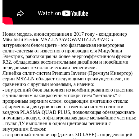
Новая модель, анонсированная в 2017 году - кондиционер
Mitsubishi Electric MSZ-LN35VGW/MUZ-LN35VG в
натуральном белом цвете - это флагманская инверторная
сплит-система от известного производителя Мицубиши
Электрик, работающая на более энергоэффективном фреоне
R32, обладающая восхитительным дизайном и новейшими
передовыми технологическими решениями.
Линейка сплит-систем Premium Inverter (Премиум Инвертор)
серии MSZ-LN обладает следующими преимуществами, по
сравнению с другими моделями, а именно:
- внутренний блок выполнен из комбинированного пластика
с уникальным лакокрасочным покрытием "металлик" с
прозрачным верхним слоем, создающим имитацию стекла;
- фирменная двухуровневая плазменная система очистки
воздуха PLASMA QUAD PLUS, позволяющая обеззараживать
и очищать воздух, отфильтровывая даже мельчайшие частицы;
- пульт ДУ выполнен в одном цветовом решении с
внутренним блоком;
- встроенный тепловизор (датчик 3D I-SEE) - определяющий