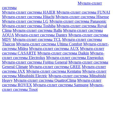
Мульти-сплит
системы
Мульти-сплит системы HAIER
Мульти-сплит системы FUNAI
Мульти-сплит системы Hitachi
Мульти-сплит системы Hisense
Мульти-сплит системы LG
Мульти-сплит системы Panasonic
Мульти-сплит системы Toshiba
Мульти-сплит системы Royal
Clima
Мульти-сплит системы Ballu
Мульти-сплит системы
AQUA
Мульти-сплит системы Dantex
Мульти-сплит системы
MDV
Мульти-сплит системы TCL
Мульти-сплит системы
Thaicon
Мульти-сплит системы Ultima Comfort
Мульти-сплит-
системы MIdea
Мульти-сплит системы AUX
Мульти-сплит
системы CASARTE
Мульти-сплит системы Daikin
Мульти-
сплит системы Electrolux
Мульти-сплит системы Energolux
Мульти-сплит системы Fujitsu General
Мульти-сплит системы
General Climate
Мульти-сплит системы GREE
Мульти-сплит
системы JAX
Мульти-сплит системы Kentatsu
Мульти-сплит
системы Mitsubishi Electric
Мульти-сплит системы Mitsubishi
Heavy
Мульти-сплит системы QuattroClima
Мульти-сплит
системы ROVEX
Мульти-сплит системы Samsung
Мульти-
сплит системы Tosot