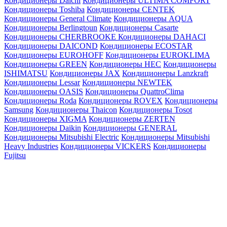
Кондиционеры Daichi
Кондиционеры ULTIMA COMFORT
Кондиционеры Toshiba
Кондиционеры CENTEK
Кондиционеры General Climate
Кондиционеры AQUA
Кондиционеры Berlingtoun
Кондиционеры Casarte
Кондиционеры CHERBROOKE
Кондиционеры DAHACI
Кондиционеры DAICOND
Кондиционеры ECOSTAR
Кондиционеры EUROHOFF
Кондиционеры EUROKLIMA
Кондиционеры GREEN
Кондиционеры HEC
Кондиционеры
ISHIMATSU
Кондиционеры JAX
Кондиционеры Lanzkraft
Кондиционеры Lessar
Кондиционеры NEWTEK
Кондиционеры OASIS
Кондиционеры QuattroClima
Кондиционеры Roda
Кондиционеры ROVEX
Кондиционеры
Samsung
Кондиционеры Thaicon
Кондиционеры Tosot
Кондиционеры XIGMA
Кондиционеры ZERTEN
Кондиционеры Daikin
Кондиционеры GENERAL
Кондиционеры Mitsubishi Electric
Кондиционеры Mitsubishi
Heavy Industries
Кондиционеры VICKERS
Кондиционеры
Fujitsu