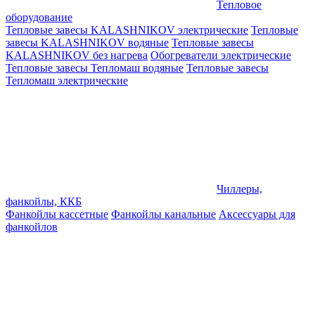
Тепловое
оборудование
Тепловые завесы KALASHNIKOV электрические
Тепловые
завесы KALASHNIKOV водяные
Тепловые завесы
KALASHNIKOV без нагрева
Обогреватели электрические
Тепловые завесы Тепломаш водяные
Тепловые завесы
Тепломаш электрические
Чиллеры,
фанкойлы, ККБ
Фанкойлы кассетные
Фанкойлы канальные
Аксессуары для
фанкойлов