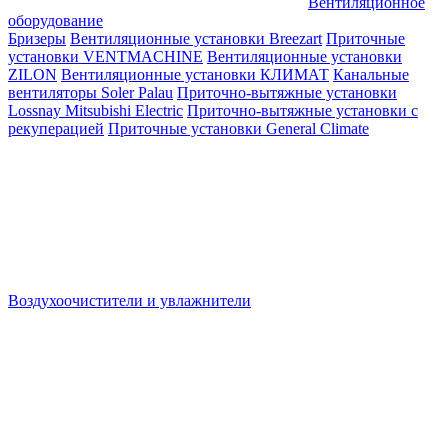
Вентиляционное
оборудование
Бризеры
Вентиляционные установки Breezart
Приточные
установки VENTMACHINE
Вентиляционные установки
ZILON
Вентиляционные установки КЛИМАТ
Канальные
вентиляторы Soler Palau
Приточно-вытяжные установки
Lossnay Mitsubishi Electric
Приточно-вытяжные установки с
рекуперацией
Приточные установки General Climate
Воздухоочистители и увлажнители