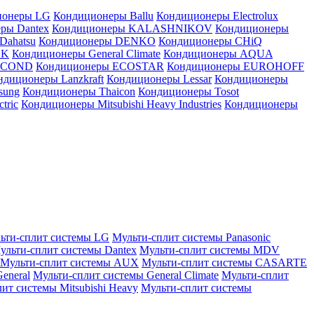
ионеры LG
Кондиционеры Ballu
Кондиционеры Electrolux
ры Dantex
Кондиционеры KALASHNIKOV
Кондиционеры
Dahatsu
Кондиционеры DENKO
Кондиционеры CHiQ
EK
Кондиционеры General Climate
Кондиционеры AQUA
AICOND
Кондиционеры ECOSTAR
Кондиционеры EUROHOFF
ндиционеры Lanzkraft
Кондиционеры Lessar
Кондиционеры
sung
Кондиционеры Thaicon
Кондиционеры Tosot
tric
Кондиционеры Mitsubishi Heavy Industries
Кондиционеры
ьти-сплит системы LG
Мульти-сплит системы Panasonic
ульти-сплит системы Dantex
Мульти-сплит системы MDV
Мульти-сплит системы AUX
Мульти-сплит системы CASARTE
eneral
Мульти-сплит системы General Climate
Мульти-сплит
ит системы Mitsubishi Heavy
Мульти-сплит системы