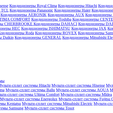
sense
Кондиционеры Royal Clima
Кондиционеры Hitachi
Кондиц
 TCL
Кондиционеры Panasonic
Кондиционеры Haier
Кондиционе
Кондиционеры AERONIK
Кондиционеры AUX
Кондиционеры 
LTIMA COMFORT
Кондиционеры Toshiba
Кондиционеры CENT
еры CHERBROOKE
Кондиционеры DAHACI
Кондиционеры D
ионеры HEC
Кондиционеры ISHIMATSU
Кондиционеры JAX
Ко
Кондиционеры Roda
Кондиционеры ROVEX
Кондиционеры Sam
 Daikin
Кондиционеры GENERAL
Кондиционеры Mitsubishi Elec
емы
ульти-сплит системы Hitachi
Мульти-сплит системы Hisense
Мул
ima
Мульти-сплит системы Ballu
Мульти-сплит системы AQUA
М
ьти-сплит системы Ultima Comfort
Мульти-сплит-системы MIdea
Мульти-сплит системы Energolux
Мульти-сплит системы Fujitsu G
емы Kentatsu
Мульти-сплит системы Mitsubishi Electric
Мульти-спл
темы Samsung
Мульти-сплит системы Tosot