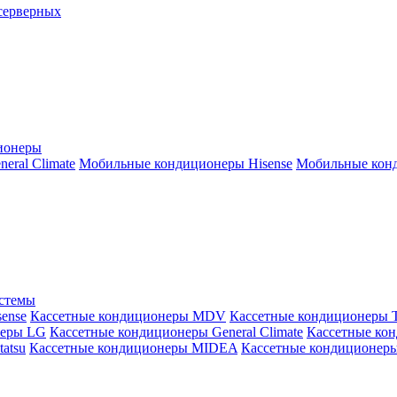
серверных
ионеры
ral Climate
Мобильные кондиционеры Hisense
Мобильные конд
истемы
ense
Кассетные кондиционеры MDV
Кассетные кондиционеры 
неры LG
Кассетные кондиционеры General Climate
Кассетные конд
atsu
Кассетные кондиционеры MIDEA
Кассетные кондиционер