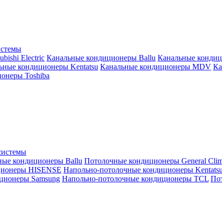
истемы
ishi Electric
Канальные кондиционеры Ballu
Канальные кондиц
ьные кондиционеры Kentatsu
Канальные кондиционеры MDV
Ка
онеры Toshiba
системы
ные кондиционеры Ballu
Потолочные кондиционеры General Clim
ционеры HISENSE
Напольно-потолочные кондиционеры Kentats
ционеры Samsung
Напольно-потолочные кондиционеры TCL
Пот