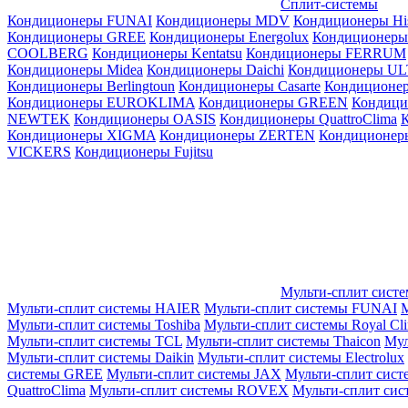
Сплит-системы
Кондиционеры FUNAI
Кондиционеры MDV
Кондиционеры Hi
Кондиционеры GREE
Кондиционеры Energolux
Кондиционеры
СOOLBERG
Кондиционеры Kentatsu
Кондиционеры FERRUM
Кондиционеры Midea
Кондиционеры Daichi
Кондиционеры U
Кондиционеры Berlingtoun
Кондиционеры Casarte
Кондицион
Кондиционеры EUROKLIMA
Кондиционеры GREEN
Кондиц
NEWTEK
Кондиционеры OASIS
Кондиционеры QuattroClima
Кондиционеры XIGMA
Кондиционеры ZERTEN
Кондиционеры
VICKERS
Кондиционеры Fujitsu
Мульти-сплит сист
Мульти-сплит системы HAIER
Мульти-сплит системы FUNAI
М
Мульти-сплит системы Toshiba
Мульти-сплит системы Royal Cl
Мульти-сплит системы TCL
Мульти-сплит системы Thaicon
Мул
Мульти-сплит системы Daikin
Мульти-сплит системы Electrolux
системы GREE
Мульти-сплит системы JAX
Мульти-сплит сист
QuattroClima
Мульти-сплит системы ROVEX
Мульти-сплит сис