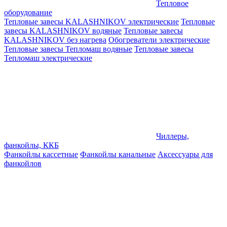
Тепловое
оборудование
Тепловые завесы KALASHNIKOV электрические
Тепловые
завесы KALASHNIKOV водяные
Тепловые завесы
KALASHNIKOV без нагрева
Обогреватели электрические
Тепловые завесы Тепломаш водяные
Тепловые завесы
Тепломаш электрические
Чиллеры,
фанкойлы, ККБ
Фанкойлы кассетные
Фанкойлы канальные
Аксессуары для
фанкойлов