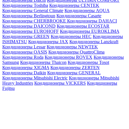
Кондиционеры Daichi
Кондиционеры ULTIMA COMFORT
Кондиционеры Toshiba
Кондиционеры CENTEK
Кондиционеры General Climate
Кондиционеры AQUA
Кондиционеры Berlingtoun
Кондиционеры Casarte
Кондиционеры CHERBROOKE
Кондиционеры DAHACI
Кондиционеры DAICOND
Кондиционеры ECOSTAR
Кондиционеры EUROHOFF
Кондиционеры EUROKLIMA
Кондиционеры GREEN
Кондиционеры HEC
Кондиционеры
ISHIMATSU
Кондиционеры JAX
Кондиционеры Lanzkraft
Кондиционеры Lessar
Кондиционеры NEWTEK
Кондиционеры OASIS
Кондиционеры QuattroClima
Кондиционеры Roda
Кондиционеры ROVEX
Кондиционеры
Samsung
Кондиционеры Thaicon
Кондиционеры Tosot
Кондиционеры XIGMA
Кондиционеры ZERTEN
Кондиционеры Daikin
Кондиционеры GENERAL
Кондиционеры Mitsubishi Electric
Кондиционеры Mitsubishi
Heavy Industries
Кондиционеры VICKERS
Кондиционеры
Fujitsu