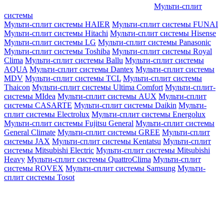
Мульти-сплит
системы
Мульти-сплит системы HAIER
Мульти-сплит системы FUNAI
Мульти-сплит системы Hitachi
Мульти-сплит системы Hisense
Мульти-сплит системы LG
Мульти-сплит системы Panasonic
Мульти-сплит системы Toshiba
Мульти-сплит системы Royal
Clima
Мульти-сплит системы Ballu
Мульти-сплит системы
AQUA
Мульти-сплит системы Dantex
Мульти-сплит системы
MDV
Мульти-сплит системы TCL
Мульти-сплит системы
Thaicon
Мульти-сплит системы Ultima Comfort
Мульти-сплит-
системы MIdea
Мульти-сплит системы AUX
Мульти-сплит
системы CASARTE
Мульти-сплит системы Daikin
Мульти-
сплит системы Electrolux
Мульти-сплит системы Energolux
Мульти-сплит системы Fujitsu General
Мульти-сплит системы
General Climate
Мульти-сплит системы GREE
Мульти-сплит
системы JAX
Мульти-сплит системы Kentatsu
Мульти-сплит
системы Mitsubishi Electric
Мульти-сплит системы Mitsubishi
Heavy
Мульти-сплит системы QuattroClima
Мульти-сплит
системы ROVEX
Мульти-сплит системы Samsung
Мульти-
сплит системы Tosot