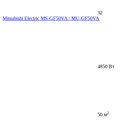
32
Mitsubishi Electric MS-GF50VA / MU-GF50VA
4850 Вт
2
50 м