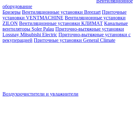
Вентиляционное
оборудование
Бризеры
Вентиляционные установки Breezart
Приточные
установки VENTMACHINE
Вентиляционные установки
ZILON
Вентиляционные установки КЛИМАТ
Канальные
вентиляторы Soler Palau
Приточно-вытяжные установки
Lossnay Mitsubishi Electric
Приточно-вытяжные установки с
рекуперацией
Приточные установки General Climate
Воздухоочистители и увлажнители