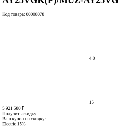
AY25VGK(P)/MUZ-AY25VG
Код товара: 00008078
4,8
15
5 921 580 ₽
Получить скидку
Ваш купон на скидку:
Electric 15%