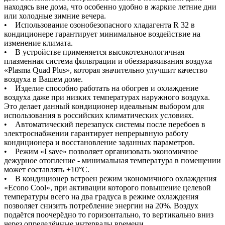
находясь вне дома, что особенно удобно в жаркие летние дни
или холодные зимние вечера.
• Использование озонобезопасного хладагента R 32 в
кондиционере гарантирует минимальное воздействие на
изменение климата.
• В устройстве применяется высокотехнологичная
плазменная система фильтрации и обеззараживания воздуха
«Plasma Quad Plus», которая значительно улучшит качество
воздуха в Вашем доме.
• Изделие способно работать на обогрев и охлаждение
воздуха даже при низких температурах наружного воздуха.
Это делает данный кондиционер идеальным выбором для
использования в российских климатических условиях.
• Автоматический перезапуск системы после перебоев в
электроснабжении гарантирует непрерывную работу
кондиционера и восстановление заданных параметров.
• Режим «I save» позволяет организовать экономичное
дежурное отопление - минимальная температура в помещении
может составлять +10°С.
• В кондиционер встроен режим экономичного охлаждения
«Econo Cool», при активации которого повышение целевой
температуры всего на два градуса в режиме охлаждения
позволяет снизить потребление энергии на 20%. Воздух
подаётся поочерёдно то горизонтально, то вертикально вниз
через определённые интервалы времени.