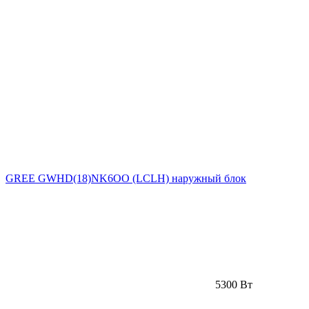
GREE GWHD(18)NK6OO (LCLH) наружный блок
5300 Вт