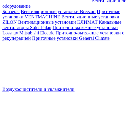
Вентиляционное
оборудование
Бризеры
Вентиляционные установки Breezart
Приточные
установки VENTMACHINE
Вентиляционные установки
ZILON
Вентиляционные установки КЛИМАТ
Канальные
вентиляторы Soler Palau
Приточно-вытяжные установки
Lossnay Mitsubishi Electric
Приточно-вытяжные установки с
рекуперацией
Приточные установки General Climate
Воздухоочистители и увлажнители