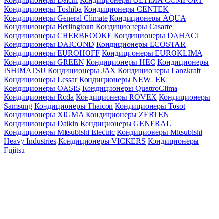
Кондиционеры Daichi
Кондиционеры ULTIMA COMFORT
Кондиционеры Toshiba
Кондиционеры CENTEK
Кондиционеры General Climate
Кондиционеры AQUA
Кондиционеры Berlingtoun
Кондиционеры Casarte
Кондиционеры CHERBROOKE
Кондиционеры DAHACI
Кондиционеры DAICOND
Кондиционеры ECOSTAR
Кондиционеры EUROHOFF
Кондиционеры EUROKLIMA
Кондиционеры GREEN
Кондиционеры HEC
Кондиционеры
ISHIMATSU
Кондиционеры JAX
Кондиционеры Lanzkraft
Кондиционеры Lessar
Кондиционеры NEWTEK
Кондиционеры OASIS
Кондиционеры QuattroClima
Кондиционеры Roda
Кондиционеры ROVEX
Кондиционеры
Samsung
Кондиционеры Thaicon
Кондиционеры Tosot
Кондиционеры XIGMA
Кондиционеры ZERTEN
Кондиционеры Daikin
Кондиционеры GENERAL
Кондиционеры Mitsubishi Electric
Кондиционеры Mitsubishi
Heavy Industries
Кондиционеры VICKERS
Кондиционеры
Fujitsu