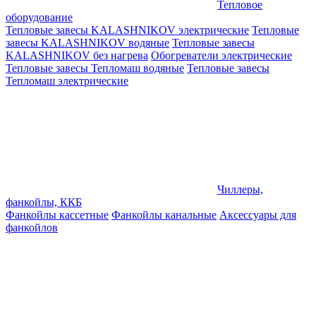
Тепловое
оборудование
Тепловые завесы KALASHNIKOV электрические
Тепловые
завесы KALASHNIKOV водяные
Тепловые завесы
KALASHNIKOV без нагрева
Обогреватели электрические
Тепловые завесы Тепломаш водяные
Тепловые завесы
Тепломаш электрические
Чиллеры,
фанкойлы, ККБ
Фанкойлы кассетные
Фанкойлы канальные
Аксессуары для
фанкойлов