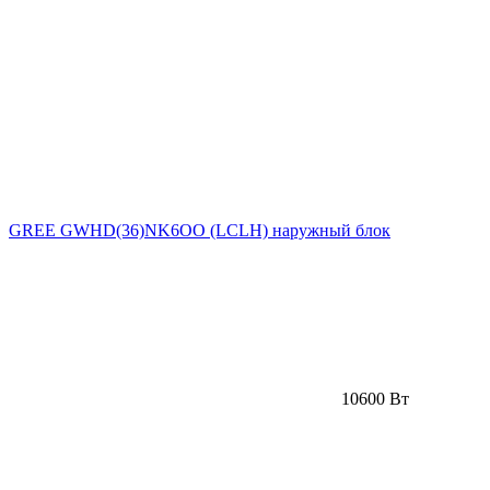
GREE GWHD(36)NK6OO (LCLH) наружный блок
10600 Вт