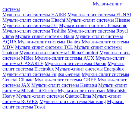
Мульти-сплит
системы
Мульти-сплит системы HAIER
Мульти-сплит системы FUNAI
Мульти-сплит системы Hitachi
Мульти-сплит системы Hisense
Мульти-сплит системы LG
Мульти-сплит системы Panasonic
Мульти-сплит системы Toshiba
Мульти-сплит системы Royal
Clima
Мульти-сплит системы Ballu
Мульти-сплит системы
AQUA
Мульти-сплит системы Dantex
Мульти-сплит системы
MDV
Мульти-сплит системы TCL
Мульти-сплит системы
Thaicon
Мульти-сплит системы Ultima Comfort
Мульти-сплит-
системы MIdea
Мульти-сплит системы AUX
Мульти-сплит
системы CASARTE
Мульти-сплит системы Daikin
Мульти-
сплит системы Electrolux
Мульти-сплит системы Energolux
Мульти-сплит системы Fujitsu General
Мульти-сплит системы
General Climate
Мульти-сплит системы GREE
Мульти-сплит
системы JAX
Мульти-сплит системы Kentatsu
Мульти-сплит
системы Mitsubishi Electric
Мульти-сплит системы Mitsubishi
Heavy
Мульти-сплит системы QuattroClima
Мульти-сплит
системы ROVEX
Мульти-сплит системы Samsung
Мульти-
сплит системы Tosot