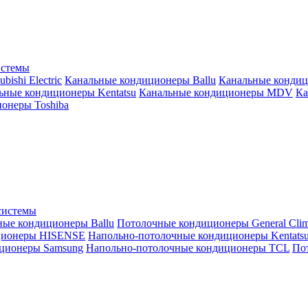
истемы
ishi Electric
Канальные кондиционеры Ballu
Канальные кондиц
ьные кондиционеры Kentatsu
Канальные кондиционеры MDV
Ка
онеры Toshiba
системы
ные кондиционеры Ballu
Потолочные кондиционеры General Clim
ционеры HISENSE
Напольно-потолочные кондиционеры Kentats
ционеры Samsung
Напольно-потолочные кондиционеры TCL
Пот