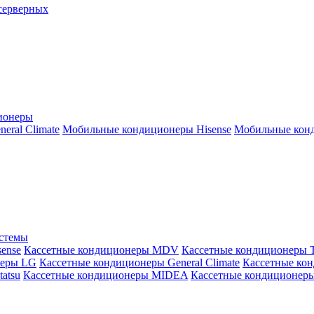
серверных
ионеры
ral Climate
Мобильные кондиционеры Hisense
Мобильные конд
истемы
ense
Кассетные кондиционеры MDV
Кассетные кондиционеры 
неры LG
Кассетные кондиционеры General Climate
Кассетные конд
atsu
Кассетные кондиционеры MIDEA
Кассетные кондиционер