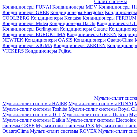
Сплит-системы
Кондиционеры FUNAI
Кондиционеры MDV
Кондиционеры Hi
Кондиционеры GREE
Кондиционеры Energolux
Кондиционеры
СOOLBERG
Кондиционеры Kentatsu
Кондиционеры FERRUM
Кондиционеры Midea
Кондиционеры Daichi
Кондиционеры U
Кондиционеры Berlingtoun
Кондиционеры Casarte
Кондицион
Кондиционеры EUROKLIMA
Кондиционеры GREEN
Кондиц
NEWTEK
Кондиционеры OASIS
Кондиционеры QuattroClima
Кондиционеры XIGMA
Кондиционеры ZERTEN
Кондиционеры
VICKERS
Кондиционеры Fujitsu
Мульти-сплит сист
Мульти-сплит системы HAIER
Мульти-сплит системы FUNAI
М
Мульти-сплит системы Toshiba
Мульти-сплит системы Royal Cl
Мульти-сплит системы TCL
Мульти-сплит системы Thaicon
Мул
Мульти-сплит системы Daikin
Мульти-сплит системы Electrolux
системы GREE
Мульти-сплит системы JAX
Мульти-сплит сист
QuattroClima
Мульти-сплит системы ROVEX
Мульти-сплит сис