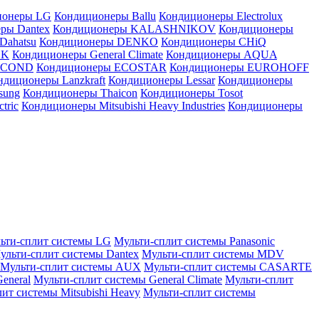
ионеры LG
Кондиционеры Ballu
Кондиционеры Electrolux
ры Dantex
Кондиционеры KALASHNIKOV
Кондиционеры
Dahatsu
Кондиционеры DENKO
Кондиционеры CHiQ
EK
Кондиционеры General Climate
Кондиционеры AQUA
AICOND
Кондиционеры ECOSTAR
Кондиционеры EUROHOFF
ндиционеры Lanzkraft
Кондиционеры Lessar
Кондиционеры
sung
Кондиционеры Thaicon
Кондиционеры Tosot
tric
Кондиционеры Mitsubishi Heavy Industries
Кондиционеры
ьти-сплит системы LG
Мульти-сплит системы Panasonic
ульти-сплит системы Dantex
Мульти-сплит системы MDV
Мульти-сплит системы AUX
Мульти-сплит системы CASARTE
eneral
Мульти-сплит системы General Climate
Мульти-сплит
ит системы Mitsubishi Heavy
Мульти-сплит системы