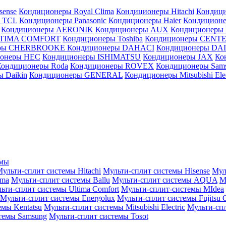
sense
Кондиционеры Royal Clima
Кондиционеры Hitachi
Кондиц
 TCL
Кондиционеры Panasonic
Кондиционеры Haier
Кондиционе
Кондиционеры AERONIK
Кондиционеры AUX
Кондиционеры 
LTIMA COMFORT
Кондиционеры Toshiba
Кондиционеры CENT
еры CHERBROOKE
Кондиционеры DAHACI
Кондиционеры D
ионеры HEC
Кондиционеры ISHIMATSU
Кондиционеры JAX
Ко
Кондиционеры Roda
Кондиционеры ROVEX
Кондиционеры Sam
 Daikin
Кондиционеры GENERAL
Кондиционеры Mitsubishi Elec
емы
ульти-сплит системы Hitachi
Мульти-сплит системы Hisense
Мул
ima
Мульти-сплит системы Ballu
Мульти-сплит системы AQUA
М
ьти-сплит системы Ultima Comfort
Мульти-сплит-системы MIdea
Мульти-сплит системы Energolux
Мульти-сплит системы Fujitsu G
емы Kentatsu
Мульти-сплит системы Mitsubishi Electric
Мульти-спл
темы Samsung
Мульти-сплит системы Tosot