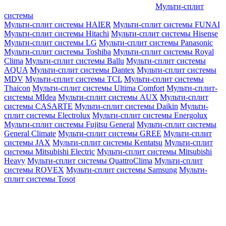
Мульти-сплит
системы
Мульти-сплит системы HAIER
Мульти-сплит системы FUNAI
Мульти-сплит системы Hitachi
Мульти-сплит системы Hisense
Мульти-сплит системы LG
Мульти-сплит системы Panasonic
Мульти-сплит системы Toshiba
Мульти-сплит системы Royal
Clima
Мульти-сплит системы Ballu
Мульти-сплит системы
AQUA
Мульти-сплит системы Dantex
Мульти-сплит системы
MDV
Мульти-сплит системы TCL
Мульти-сплит системы
Thaicon
Мульти-сплит системы Ultima Comfort
Мульти-сплит-
системы MIdea
Мульти-сплит системы AUX
Мульти-сплит
системы CASARTE
Мульти-сплит системы Daikin
Мульти-
сплит системы Electrolux
Мульти-сплит системы Energolux
Мульти-сплит системы Fujitsu General
Мульти-сплит системы
General Climate
Мульти-сплит системы GREE
Мульти-сплит
системы JAX
Мульти-сплит системы Kentatsu
Мульти-сплит
системы Mitsubishi Electric
Мульти-сплит системы Mitsubishi
Heavy
Мульти-сплит системы QuattroClima
Мульти-сплит
системы ROVEX
Мульти-сплит системы Samsung
Мульти-
сплит системы Tosot