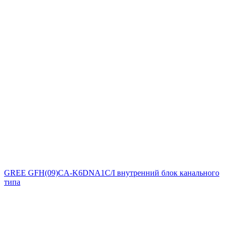
GREE GFH(09)CA-K6DNA1C/I внутренний блок канального
типа