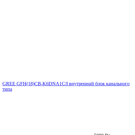
GREE GFH(18)CB-K6DNA1C/I внутренний блок канального
типа