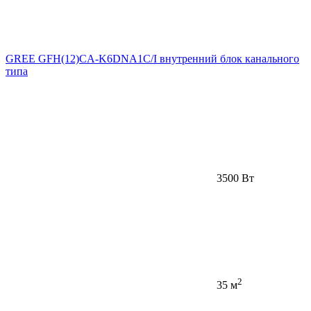
GREE GFH(12)CA-K6DNA1C/I внутренний блок канального
типа
3500 Вт
2
35 м