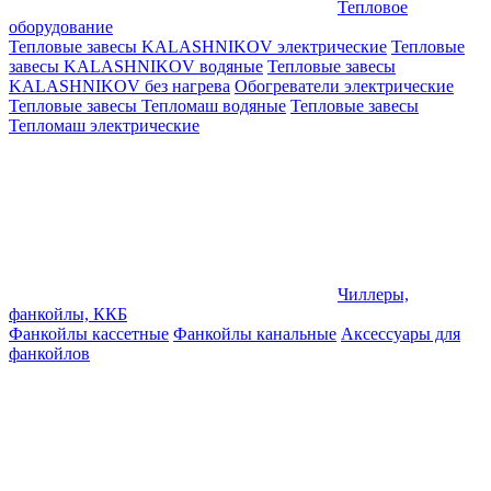
Тепловое
оборудование
Тепловые завесы KALASHNIKOV электрические
Тепловые
завесы KALASHNIKOV водяные
Тепловые завесы
KALASHNIKOV без нагрева
Обогреватели электрические
Тепловые завесы Тепломаш водяные
Тепловые завесы
Тепломаш электрические
Чиллеры,
фанкойлы, ККБ
Фанкойлы кассетные
Фанкойлы канальные
Аксессуары для
фанкойлов