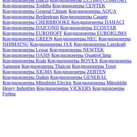
Кондиционеры Daichi
Кондиционеры ULTIMA COMFORT
Кондиционеры Toshiba
Кондиционеры CENTEK
Кондиционеры General Climate
Кондиционеры AQUA
Кондиционеры Berlingtoun
Кондиционеры Casarte
Кондиционеры CHERBROOKE
Кондиционеры DAHACI
Кондиционеры DAICOND
Кондиционеры ECOSTAR
Кондиционеры EUROHOFF
Кондиционеры EUROKLIMA
Кондиционеры GREEN
Кондиционеры HEC
Кондиционеры
ISHIMATSU
Кондиционеры JAX
Кондиционеры Lanzkraft
Кондиционеры Lessar
Кондиционеры NEWTEK
Кондиционеры OASIS
Кондиционеры QuattroClima
Кондиционеры Roda
Кондиционеры ROVEX
Кондиционеры
Samsung
Кондиционеры Thaicon
Кондиционеры Tosot
Кондиционеры XIGMA
Кондиционеры ZERTEN
Кондиционеры Daikin
Кондиционеры GENERAL
Кондиционеры Mitsubishi Electric
Кондиционеры Mitsubishi
Heavy Industries
Кондиционеры VICKERS
Кондиционеры
Fujitsu