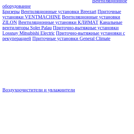
Вентиляционное
оборудование
Бризеры
Вентиляционные установки Breezart
Приточные
установки VENTMACHINE
Вентиляционные установки
ZILON
Вентиляционные установки КЛИМАТ
Канальные
вентиляторы Soler Palau
Приточно-вытяжные установки
Lossnay Mitsubishi Electric
Приточно-вытяжные установки с
рекуперацией
Приточные установки General Climate
Воздухоочистители и увлажнители