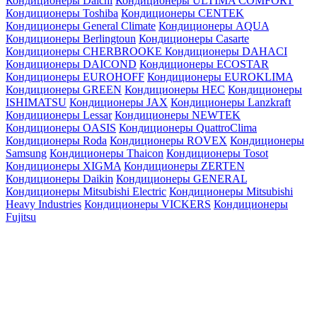
Кондиционеры Daichi
Кондиционеры ULTIMA COMFORT
Кондиционеры Toshiba
Кондиционеры CENTEK
Кондиционеры General Climate
Кондиционеры AQUA
Кондиционеры Berlingtoun
Кондиционеры Casarte
Кондиционеры CHERBROOKE
Кондиционеры DAHACI
Кондиционеры DAICOND
Кондиционеры ECOSTAR
Кондиционеры EUROHOFF
Кондиционеры EUROKLIMA
Кондиционеры GREEN
Кондиционеры HEC
Кондиционеры
ISHIMATSU
Кондиционеры JAX
Кондиционеры Lanzkraft
Кондиционеры Lessar
Кондиционеры NEWTEK
Кондиционеры OASIS
Кондиционеры QuattroClima
Кондиционеры Roda
Кондиционеры ROVEX
Кондиционеры
Samsung
Кондиционеры Thaicon
Кондиционеры Tosot
Кондиционеры XIGMA
Кондиционеры ZERTEN
Кондиционеры Daikin
Кондиционеры GENERAL
Кондиционеры Mitsubishi Electric
Кондиционеры Mitsubishi
Heavy Industries
Кондиционеры VICKERS
Кондиционеры
Fujitsu