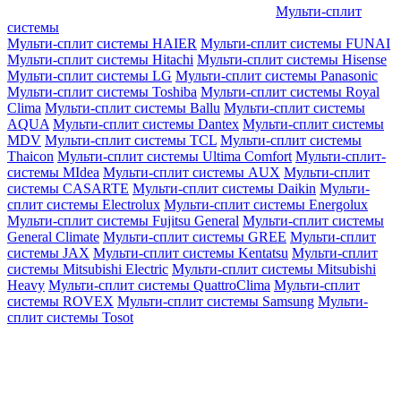
Мульти-сплит
системы
Мульти-сплит системы HAIER
Мульти-сплит системы FUNAI
Мульти-сплит системы Hitachi
Мульти-сплит системы Hisense
Мульти-сплит системы LG
Мульти-сплит системы Panasonic
Мульти-сплит системы Toshiba
Мульти-сплит системы Royal
Clima
Мульти-сплит системы Ballu
Мульти-сплит системы
AQUA
Мульти-сплит системы Dantex
Мульти-сплит системы
MDV
Мульти-сплит системы TCL
Мульти-сплит системы
Thaicon
Мульти-сплит системы Ultima Comfort
Мульти-сплит-
системы MIdea
Мульти-сплит системы AUX
Мульти-сплит
системы CASARTE
Мульти-сплит системы Daikin
Мульти-
сплит системы Electrolux
Мульти-сплит системы Energolux
Мульти-сплит системы Fujitsu General
Мульти-сплит системы
General Climate
Мульти-сплит системы GREE
Мульти-сплит
системы JAX
Мульти-сплит системы Kentatsu
Мульти-сплит
системы Mitsubishi Electric
Мульти-сплит системы Mitsubishi
Heavy
Мульти-сплит системы QuattroClima
Мульти-сплит
системы ROVEX
Мульти-сплит системы Samsung
Мульти-
сплит системы Tosot