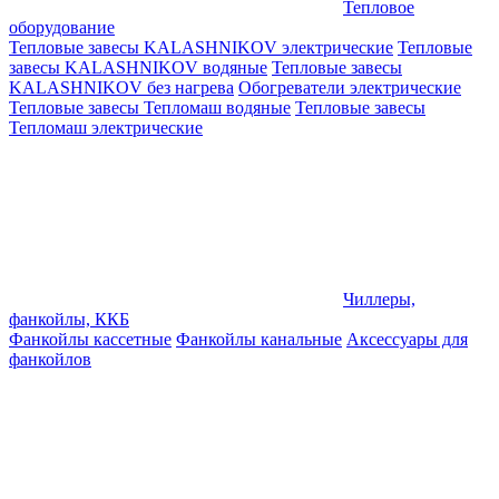
Тепловое
оборудование
Тепловые завесы KALASHNIKOV электрические
Тепловые
завесы KALASHNIKOV водяные
Тепловые завесы
KALASHNIKOV без нагрева
Обогреватели электрические
Тепловые завесы Тепломаш водяные
Тепловые завесы
Тепломаш электрические
Чиллеры,
фанкойлы, ККБ
Фанкойлы кассетные
Фанкойлы канальные
Аксессуары для
фанкойлов