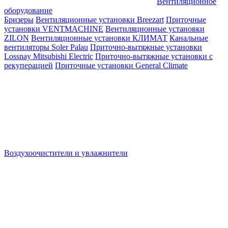
Вентиляционное
оборудование
Бризеры
Вентиляционные установки Breezart
Приточные
установки VENTMACHINE
Вентиляционные установки
ZILON
Вентиляционные установки КЛИМАТ
Канальные
вентиляторы Soler Palau
Приточно-вытяжные установки
Lossnay Mitsubishi Electric
Приточно-вытяжные установки с
рекуперацией
Приточные установки General Climate
Воздухоочистители и увлажнители