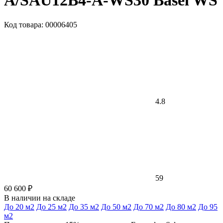
A/SAU12B4-A-WS30 Basel WS
Код товара: 00006405
4.8
59
60 600 ₽
В наличии на складе
До 20 м2
До 25 м2
До 35 м2
До 50 м2
До 70 м2
До 80 м2
До 95
м2